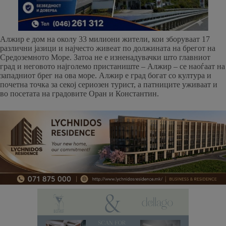
Алжир е дом на околу 33 милиони жители, кои зборуваат 17
различни јазици и најчесто живеат по должината на брегот на
Средоземното Море. Затоа не е изненадувачки што главниот
град и неговото најголемо пристаниште – Алжир – се наоѓаат на
западниот брег на ова море. Алжир е град богат со култура и
почетна точка за секој сериозен турист, а патниците уживаат и
во посетата на градовите Оран и Константин.