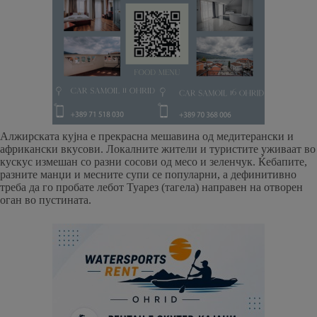
Алжирската кујна е прекрасна мешавина од медитерански и
африкански вкусови. Локалните жители и туристите уживаат во
кускус измешан со разни сосови од месо и зеленчук. Ќебапите,
разните манџи и месните супи се популарни, а дефинитивно
треба да го пробате лебот Туарез (тагела) направен на отворен
оган во пустината.