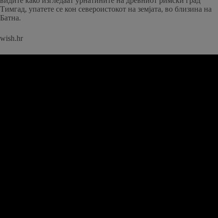
видите како изгледаат урнатините на древниот римски град
Тимгад, упатете се кон североистокот на земјата, во близина на
Батна.
wish.hr