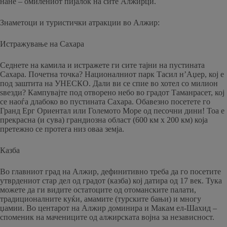
нане – омилениот пијалок на сите Алжирци.
Знаметоци и туристички атракции во Алжир:
Истражување на Сахара
Седнете на камила и истражете ги сите тајни на пустината
Сахара. Почетна точка? Националниот парк Тасил н’Аџер, кој е
под заштита на УНЕСКО. Дали ви се спие во хотел со милион
ѕвезди? Кампувајте под отворено небо во градот Таманрасет, кој
се наоѓа длабоко во пустината Сахара. Обавезно посетете го
Гранд Ерг Ориентал или Големото Море од песочни дини! Тоа е
прекрасна (и сува) грандиозна област (600 км x 200 км) која
претежно се протега низ оваа земја.
Казба
Во главниот град на Алжир, дефинитивно треба да го посетите
утврдениот стар дел од градот (казба) кој датира од 17 век. Тука
можете да ги видите остатоците од отоманските палати,
традиционалните куќи, амамите (турските бањи) и многу
џамии. Во центарот на Алжир доминира и Макам ел-Шахид –
споменик на мачениците од алжирската војна за независност.