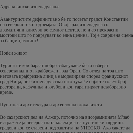
Адреналинско изненадување
Авантуристите дефинитивно ќе го посетат градот Константин
на североистокот од земјата. Овој град изненадува со
драматични клисури во самиот центар, но и со прекрасни
мостови што го поврзуваат во една целина. Тој е совршена сцена
за банџи-џампинг!
Ноќен живот
Туристите кои бараат добро забавување ќе го изберат
северозападниот крајбрежен град Оран. Со оглед на тоа што
неговата крајбрежна линија е моделирана според францускиот
град Ница, не е изненадувачки што тука ќе најдете голем број
ресторани, кафулиња и клубови кои гарантираат незаборавно
време.
Пустинска архитектура и археолошки локалитети
Во сахарскиот дел на Алжир, поточно на висорамнината М’заб,
истражете ја неверојатната колекција на пустински тврдини-
градови кои се ставени под заштита на УНЕСКО. Ако сакате да