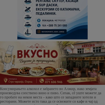
Консумирањето алкохол е забрането во Алжир, иако земјата
произведува сопствено вино и пиво. Сепак, сè уште можете да
го пробате на некои места – како што се западните хотели и
ресторани. Можете исто така да се освежите со кафе и чај од