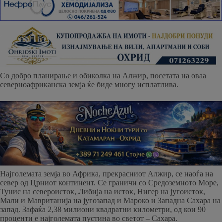
Со добро планирање и обиколка на Алжир, посетата на оваа
северноафриканска земја ќе биде многу исплатлива.
Најголемата земја во Африка, прекрасниот Алжир, се наоѓа на
север од Црниот континент. Се граничи со Средоземното Море,
Тунис на североисток, Либија на исток, Нигер на југоисток,
Мали и Мавританија на југозапад и Мароко и Западна Сахара на
запад. Зафаќа 2,38 милиони квадратни километри, од кои 90
проценти е најголемата пустина во светот – Сахара.