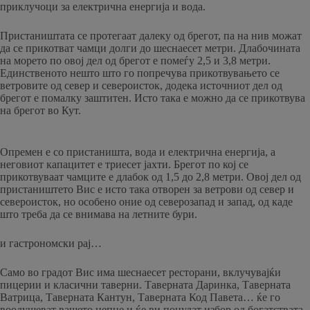
приклучоци за електрична енергија и вода.
Пристаништата се протегаат далеку од брегот, па на нив можат
да се прикотват чамци долги до шеснаесет метри. Длабочината
на морето по овој дел од брегот е помеѓу 2,5 и 3,8 метри.
Единственото нешто што го попречува прикотвувањето се
ветровите од север и североисток, додека источниот дел од
брегот е помалку заштитен. Исто така е можно да се прикотвува
на брегот во Кут.
Опремен е со пристаништа, вода и електрична енергија, а
неговиот капацитет е триесет јахти. Брегот по кој се
прикотвуваат чамците е длабок од 1,5 до 2,8 метри. Овој дел од
пристаништето Вис е исто така отворен за ветрови од север и
североисток, но особено оние од северозапад и запад, од каде
што треба да се внимава на летните бури.
и гастрономски рај…
Само во градот Вис има шеснаесет ресторани, вклучувајќи
пицерии и класични таверни. Таверната Даринка, Таверната
Ватрица, Таверната Кантун, Таверната Код Павета… ќе го
воодушеват вашето непце и ќе ви понудат избор од богатствата