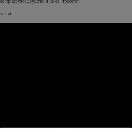
се придружи друштво и ќе се „тресете“.
wish.hr