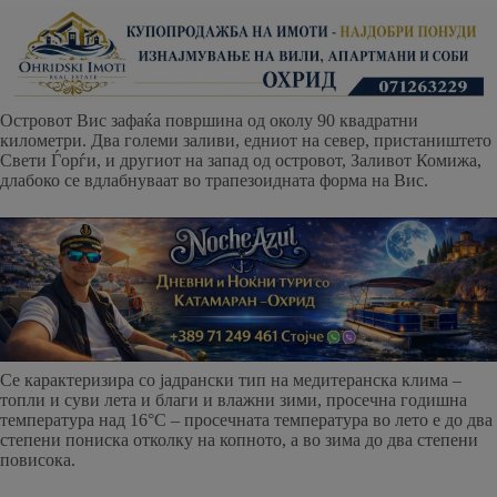
Островот Вис зафаќа површина од околу 90 квадратни
километри. Два големи заливи, едниот на север, пристаништето
Свети Ѓорѓи, и другиот на запад од островот, Заливот Комижа,
длабоко се вдлабнуваат во трапезоидната форма на Вис.
Се карактеризира со јадрански тип на медитеранска клима –
топли и суви лета и благи и влажни зими, просечна годишна
температура над 16°C – просечната температура во лето е до два
степени пониска отколку на копното, а во зима до два степени
повисока.