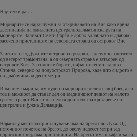
Наутички рај…
Морнарите се најзаслужни за откривањето на Вис како врвна
дестинација на омилената централнодалматинска рута на
морнарите. Заливот Свети Ѓорѓи е добро вдлабнато и длабоко
засечено пристаниште на северната страна од островот Вис.
Заштитен е од јужните ветрови со ридови, а делумно заштитен
од ветерот трамонтана, а од северната страна е затворен од
островот Хост. За силните бораси, најзаштитениот залив е
Стонча, северно од полуостровот Прирова, каде што сидрото е
на длабочина од десет метри.
Иако нема марина, им нуди на морнарите целиот свој брег, а со
тоа и можност да станат дел од заедничкиот живот на малото
гратче, градот Вис стана неопходна точка за крстарење во
централна и јужна Далмација.
Најмногу места за пристанување има на брегот во Лука. Од
источниот почеток на брегот, до околу педесет метри зад
царинскиот кеј, има пристаништа. На брегот има шкафчиња со