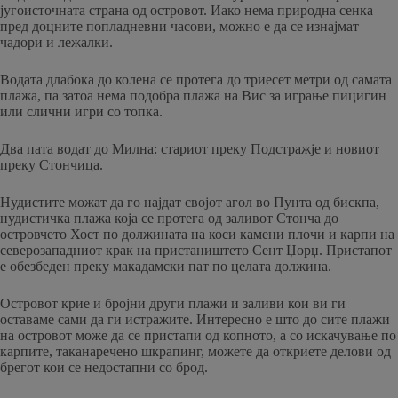
југоисточната страна од островот. Иако нема природна сенка
пред доцните попладневни часови, можно е да се изнајмат
чадори и лежалки.
Водата длабока до колена се протега до триесет метри од самата
плажа, па затоа нема подобра плажа на Вис за играње пицигин
или слични игри со топка.
Два пата водат до Милна: стариот преку Подстражје и новиот
преку Стончица.
Нудистите можат да го најдат својот агол во Пунта од бискпа,
нудистичка плажа која се протега од заливот Стонча до
островчето Хост по должината на коси камени плочи и карпи на
северозападниот крак на пристаништето Сент Џорџ. Пристапот
е обезбеден преку макадамски пат по целата должина.
Островот крие и бројни други плажи и заливи кои ви ги
оставаме сами да ги истражите. Интересно е што до сите плажи
на островот може да се пристапи од копното, а со искачување по
карпите, таканаречено шкрапинг, можете да откриете делови од
брегот кои се недостапни со брод.