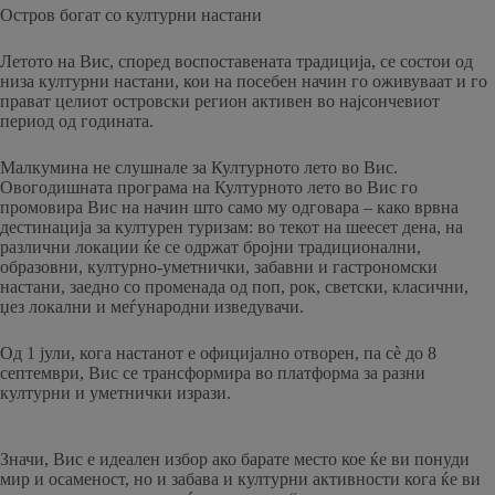
Остров богат со културни настани
Летото на Вис, според воспоставената традиција, се состои од
низа културни настани, кои на посебен начин го оживуваат и го
прават целиот островски регион активен во најсончевиот
период од годината.
Малкумина не слушнале за Културното лето во Вис.
Овогодишната програма на Културното лето во Вис го
промовира Вис на начин што само му одговара – како врвна
дестинација за културен туризам: во текот на шеесет дена, на
различни локации ќе се одржат бројни традиционални,
образовни, културно-уметнички, забавни и гастрономски
настани, заедно со променада од поп, рок, светски, класични,
џез локални и меѓународни изведувачи.
Од 1 јули, кога настанот е официјално отворен, па сè до 8
септември, Вис се трансформира во платформа за разни
културни и уметнички изрази.
Значи, Вис е идеален избор ако барате место кое ќе ви понуди
мир и осаменост, но и забава и културни активности кога ќе ви