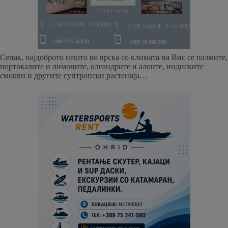
Сепак, најдоброто нешто во врска со климата на Вис се палмите,
портокалите и лимоните, олеандрите и алоите, индиските
смокви и другите суптропски растенија…