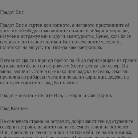
Градот Вис
Градот Вис е свртен кон копното, а неговото пристаниште сè
уште им обезбедува засолниште на многу рибари и морнари,
изгубени истражувачи и други авантуристи. Денес, кога ќе се
спуштите по стариот пат кон Вис во вечерните часови на
почетокот на август, тој изгледа како метропола.
Неговиот сјај се шири од брегот па сè до периферијата на градот,
од каде што фенер на островчето Хоста трепка кон север. На
запад, заливот Стонча сјае како приградска населба, секогаш
преполна со рибарски чамци и локални едрилици, додека на
исток ренесансниот град Кут блеска.
Градот е дом на хотелите Иса, Тамарис и Сан Џорџо.
Град Комижа
На сончевата страна од островот, добро заштитен од студените
северни ветрови, на дното од најголемиот залив на островот
Вис, преполн со тесни улички и витки куќи, се наоѓа Комижа,
најпознатиот град на Јадранското Море поради своите рибари.