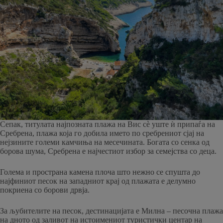
Сепак, титулата најпозната плажа на Вис сè уште ѝ припаѓа на
Сребрена, плажа која го добила името по сребрениот сјај на
нејзините големи камчиња на месечината. Богата со сенка од
борова шума, Сребрена е најчестиот избор за семејства со деца.
Голема и пространа камена плоча што нежно се спушта до
најфиниот песок на западниот крај од плажата е делумно
покриена со борови дрвја.
За љубителите на песок, дестинацијата е Милна – песочна плажа
на дното од заливот на истоимениот туристички центар на