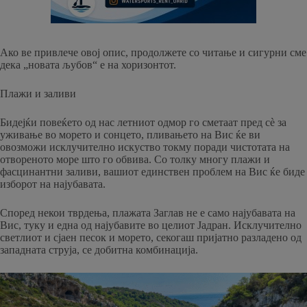
Ако ве привлече овој опис, продолжете со читање и сигурни сме
дека „новата љубов“ е на хоризонтот.
Плажи и заливи
Бидејќи повеќето од нас летниот одмор го сметаат пред сè за
уживање во морето и сонцето, пливањето на Вис ќе ви
овозможи исклучително искуство токму поради чистотата на
отвореното море што го обвива. Со толку многу плажи и
фасцинантни заливи, вашиот единствен проблем на Вис ќе биде
изборот на најубавата.
Според некои тврдења, плажата Заглав не е само најубавата на
Вис, туку и една од најубавите во целиот Јадран. Исклучително
светлиот и сјаен песок и морето, секогаш пријатно разладено од
западната струја, се добитна комбинација.