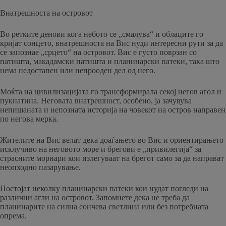
Внатрешноста на островот
Во ретките денови кога небото се „смалува“ и облаците го
кријат сонцето, внатрешноста на Вис нуди интересни рути за да
се запознае „срцето“ на островот. Вис е густо поврзан со
патишта, макадамски патишта и планинарски патеки, така што
нема недостапен или непрооден дел од него.
Моќта на цивилизацијата го трансформирала секој негов агол и
пукнатина. Неговата внатрешност, особено, ја зачувува
непишаната и непозната историја на човекот на остров направен
по негова мерка.
Жителите на Вис велат дека доаѓањето во Вис и ориентирањето
исклучиво на неговото море и брегови е „привилегија“ за
страсните морнари кои излегуваат на брегот само за да направат
неопходно пазарување.
Постојат неколку планинарски патеки кои нудат погледи на
различни агли на островот. Запомнете дека не треба да
планинарите на силна сончева светлина или без потребната
опрема.