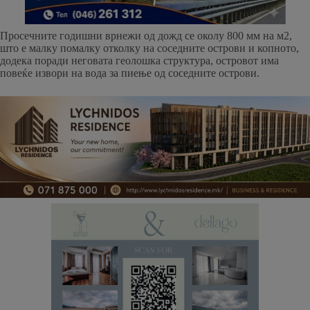
Просечните годишни врнежи од дожд се околу 800 мм на м2,
што е малку помалку отколку на соседните острови и копното,
додека поради неговата геолошка структура, островот има
повеќе извори на вода за пиење од соседните острови.