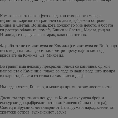
Комижа е свртена кон југозапад, кон отвореното море, а
нејзиниот хоризонт е граничен со два крајбрежни острови –
Бишев и Светац. Во зима, кога дождот го мие небото, а бората
ги растера облаците, помеѓу Бишев и Светац, Мајела, рид од
Италија, се појавува во самрак, како нов остров.
Фериботот не се закотвува во Комижа (се закотвува во Вис), а до
него води пат долг десет километри преку најнискиот од
врвовите на Комижа, Св. Миховил.
Во градот има неколку прекрасни плажи со камчиња, од кои
најпозната е Каменице, плажа со ледено ладна вода што извира
од карпата, богата со сенка на тамариски дрвја.
Има еден хотел, Бишево, и може да прими околу двесте гости.
Дневната туристичка понуда на Комижа вклучува бројни
екскурзии до крајбрежни острови: Бишево (Сина пештера),
Светец и Брусник, легендарниот Палагружа и најоддалечениот
хрватски остров: вулканскиот Јабука.