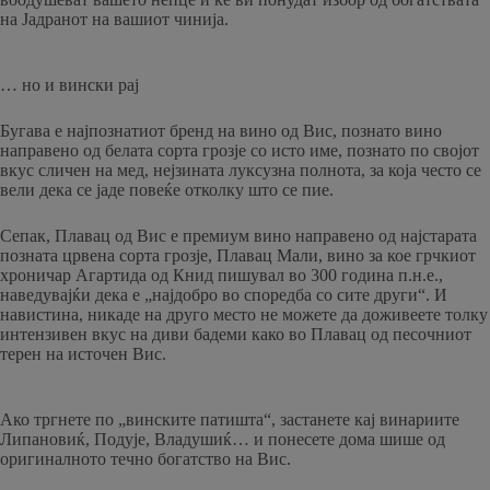
на Јадранот на вашиот чинија.
… но и вински рај
Бугава е најпознатиот бренд на вино од Вис, познато вино
направено од белата сорта грозје со исто име, познато по својот
вкус сличен на мед, нејзината луксузна полнота, за која често се
вели дека се јаде повеќе отколку што се пие.
Сепак, Плавац од Вис е премиум вино направено од најстарата
позната црвена сорта грозје, Плавац Мали, вино за кое грчкиот
хроничар Агартида од Книд пишувал во 300 година п.н.е.,
наведувајќи дека е „најдобро во споредба со сите други“. И
навистина, никаде на друго место не можете да доживеете толку
интензивен вкус на диви бадеми како во Плавац од песочниот
терен на источен Вис.
Ако тргнете по „винските патишта“, застанете кај винариите
Липановиќ, Подује, Владушиќ… и понесете дома шише од
оригиналното течно богатство на Вис.