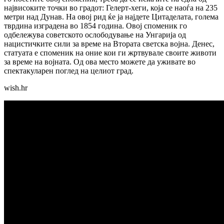
највисоките точки во градот: Гелерт-хеги, која се наоѓа на 235
метри над Дунав. На овој рид ќе ја најдете Цитаделата, голема
тврдина изградена во 1854 година. Овој споменик го
одбележува советското ослободување на Унгарија од
нацистичките сили за време на Втората светска војна. Денес,
статуата е споменик на оние кои ги жртвувале своите животи
за време на војната. Од ова место можете да уживате во
спектакуларен поглед на целиот град.
wish.hr