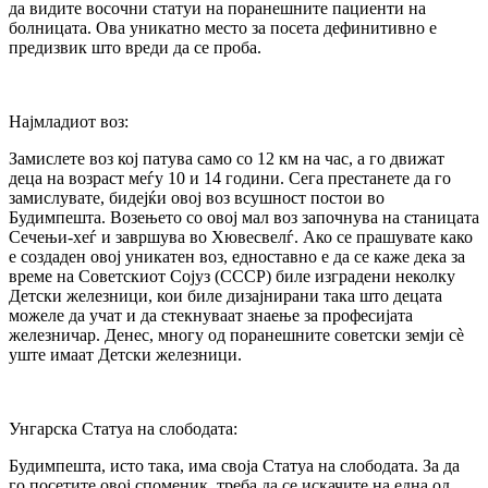
да видите восочни статуи на поранешните пациенти на
болницата. Ова уникатно место за посета дефинитивно е
предизвик што вреди да се проба.
Најмладиот воз:
Замислете воз кој патува само со 12 км на час, а го движат
деца на возраст меѓу 10 и 14 години. Сега престанете да го
замислувате, бидејќи овој воз всушност постои во
Будимпешта. Возењето со овој мал воз започнува на станицата
Сечењи-хеѓ и завршува во Хювесвелѓ. Ако се прашувате како
е создаден овој уникатен воз, едноставно е да се каже дека за
време на Советскиот Сојуз (СССР) биле изградени неколку
Детски железници, кои биле дизајнирани така што децата
можеле да учат и да стекнуваат знаење за професијата
железничар. Денес, многу од поранешните советски земји сè
уште имаат Детски железници.
Унгарска Статуа на слободата:
Будимпешта, исто така, има своја Статуа на слободата. За да
го посетите овој споменик, треба да се искачите на една од