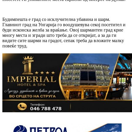
Будимпешта е град со исклучителна убавина и шарм.
Главниот град на Унгарија го воодушевува секој посетител и
буди исконска желба за враќање. Овој шармантен град крие
многу места и згради што треба да се откријат, а за да ги
видите сите шарми на градот, сепак треба да вложите малку
повеќе труд.