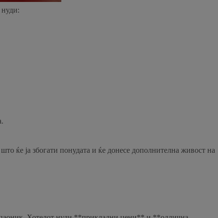
 нуди:
.
 што ќе ја збогати понудата и ќе донесе дополнителна живост на
опаоник. Хотелот нуди **прикладни цени** и **одлична