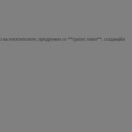
о на посетителите, придружен со **гратис пиво**, создавајќи