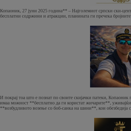
Копаоник, 27 јуни 2025 година** – Најголемиот српски ски-центар
бесплатни содржини и атракции, планината ги пречека бројните
И покрај тоа што е познат по своите скијачки патеки, Копаоник
имаа можност **бесплатно да ги користат жичарите**, уживајќ
**возбудливото возење со боб-санка на шини**, кои обезбедија с