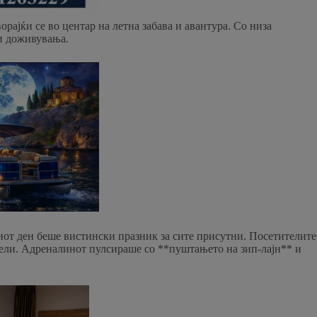
орајќи се во центар на летна забава и авантура. Со низа
ни доживувања.
иот ден беше вистински празник за сите присутни. Посетителите
дели. Адреналинот пулсираше со **пуштањето на зип-лајн** и