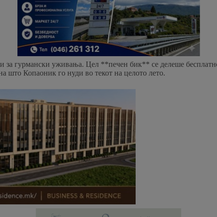
 и за гурмански уживања. Цел **печен бик** се делеше бесплатн
а што Копаоник го нуди во текот на целото лето.