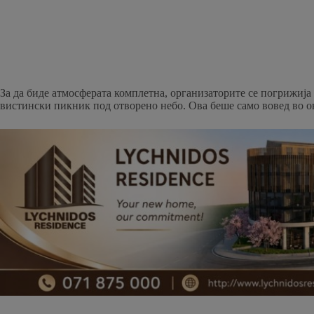
За да биде атмосферата комплетна, организаторите се погрижија
вистински пикник под отворено небо. Ова беше само вовед во он