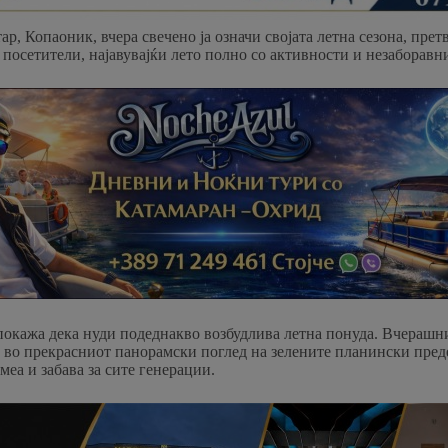
, Копаоник, вчера свечено ја означи својата летна сезона, претв
 посетители, најавувајќи лето полно со активности и незаборав
 покажа дека нуди подеднакво возбудлива летна понуда. Вчерашн
и во прекрасниот панорамски поглед на зелените планински пре
меа и забава за сите генерации.