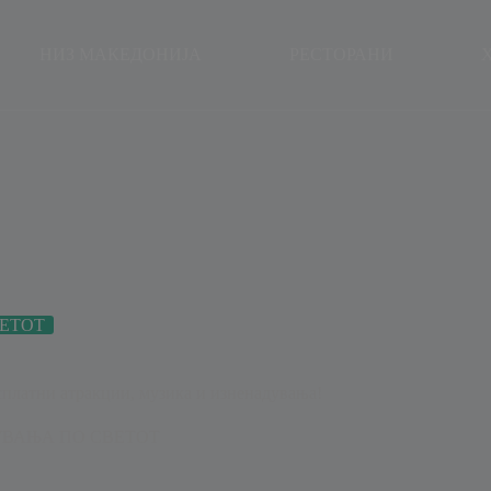
modal-check
НИЗ МАКЕДОНИЈА
РЕСТОРАНИ
ЕТОТ
есплатни атракции, музика и изненадувања!
ВАЊА ПО СВЕТОТ