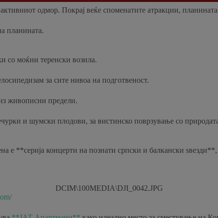
 активниот одмор. Покрај веќе споменатите атракции, планината
на планината.
и со моќни теренски возила.
лосипедизам за сите нивоа на подготвеност.
из живописни предели.
чурки и шумски плодови, за вистинско поврзување со природата
на е **серија концерти на познати српски и балкански ѕвезди**,
DCIM\100MEDIA\DJI_0042.JPG
com/
чува
**ЈАТ Апартмани**
како идеално место за сместување на К