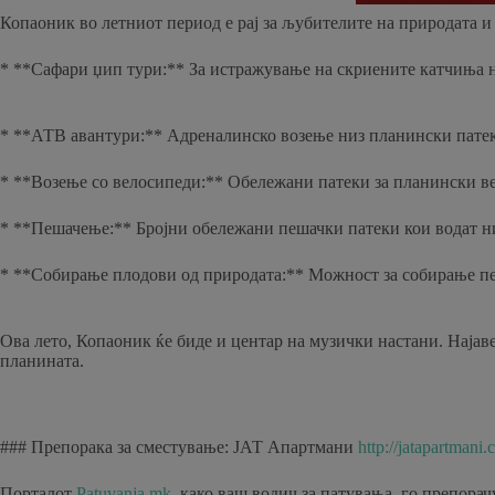
Копаоник во летниот период е рај за љубителите на природата и
* **Сафари џип тури:** За истражување на скриените катчиња 
* **АТВ авантури:** Адреналинско возење низ планински патек
* **Возење со велосипеди:** Обележани патеки за планински ве
* **Пешачење:** Бројни обележани пешачки патеки кои водат н
* **Собирање плодови од природата:** Можност за собирање пе
Ова лето, Копаоник ќе биде и центар на музички настани. Најаве
планината.
### Препорака за сместување: ЈАТ Апартмани
http://jatapartmani.
Порталот
Patuvanja.mk
, како ваш водич за патувања, го препора