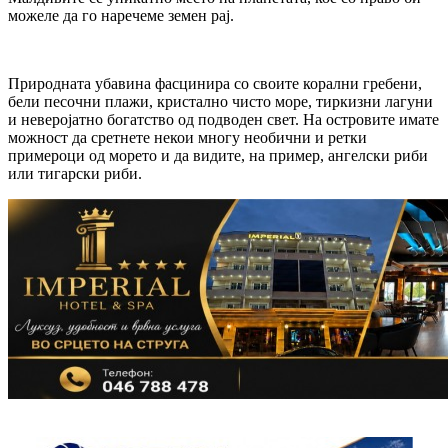
можеле да го наречеме земен рај.
Природната убавина фасцинира со своите корални гребени,
бели песочни плажи, кристално чисто море, тиркизни лагуни
и неверојатно богатство од подводен свет. На островите имате
можност да сретнете некои многу необични и ретки
примероци од морето и да видите, на пример, ангелски риби
или тигарски риби.