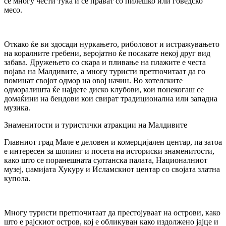
се многу чести тука и се прават со пилешко или говедско
месо.
Откако ќе ви здосади нуркањето, риболовот и истражувањето
на коралните гребени, веројатно ќе посакате некој друг вид
забава. Дружењето со скара и пливање на плажите е честа
појава на Малдивите, а многу туристи претпочитаат да го
поминат својот одмор на овој начин. Во хотелските
одморалишта ќе најдете диско клубови, кои понекогаш се
домаќини на бендови кои свират традиционална или западна
музика.
Знаменитости и туристички атракции на Малдивите
Главниот град Мале е деловен и комерцијален центар, па затоа
е интересен за шопинг и посета на историски знаменитости,
како што се поранешната султанска палата, Националниот
музеј, џамијата Хукуру и Исламскиот центар со својата златна
купола.
Многу туристи претпочитаат да престојуваат на острови, како
што е рајскиот остров, кој е обликуван како издолжено јајце и