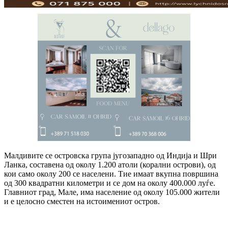
Малдивите се островска група југозападно од Индија и Шри
Ланка, составена од околу 1.200 атоли (корални острови), од
кои само околу 200 се населени. Тие имаат вкупна површина
од 300 квадратни километри и се дом на околу 400.000 луѓе.
Главниот град, Мале, има население од околу 105.000 жители
и е целосно сместен на истоимениот остров.