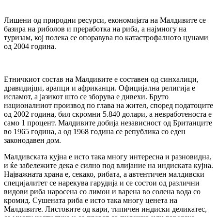
Лишени од природни ресурси, економијата на Малдивите се
базира на риболов и преработка на риба, а најмногу на
туризам, кој полека се опоравува по катастрофалното цунами
од 2004 година.
Етничкиот состав на Малдивите е составен од синхалици,
дравидијци, арапци и африканци. Официјална религија е
исламот, а јазикот што се зборува е дивехи. Бруто
националниот производ по глава на жител, според податоците
од 2002 година, бил скромни 5.840 долари, а невработеноста е
само 1 процент. Малдивите добија независност од Британците
во 1965 година, а од 1968 година се република со еден
законодавен дом.
Малдивската кујна е исто така многу интересна и разновидна,
и ќе забележите дека е силно под влијание на индиската кујна.
Најважната храна е, секако, рибата, а автентичен малдивски
специјалитет се нарекува гарудија и се состои од различни
видови риба наросена со лимон и варена во солена вода со
кромид. Сушената риба е исто така многу ценета на
Малдивите. Листовите од кари, типичен индиски деликатес,