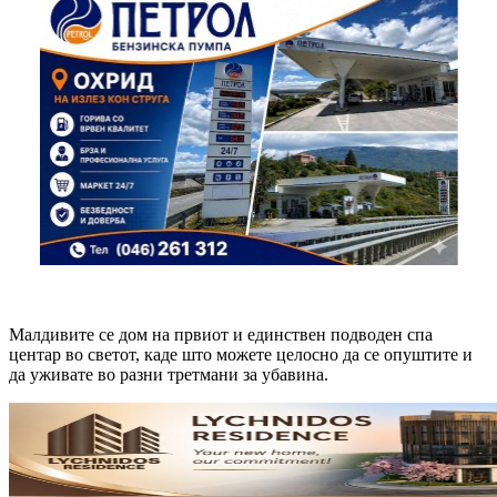
Малдивите се дом на првиот и единствен подводен спа
центар во светот, каде што можете целосно да се опуштите и
да уживате во разни третмани за убавина.