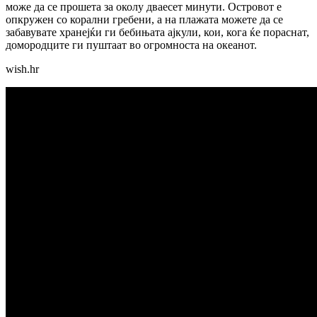
може да се прошета за околу дваесет минути. Островот е
опкружен со корални гребени, а на плажата можете да се
забавувате хранејќи ги бебињата ајкули, кои, кога ќе пораснат,
домородците ги пуштаат во огромноста на океанот.
wish.hr