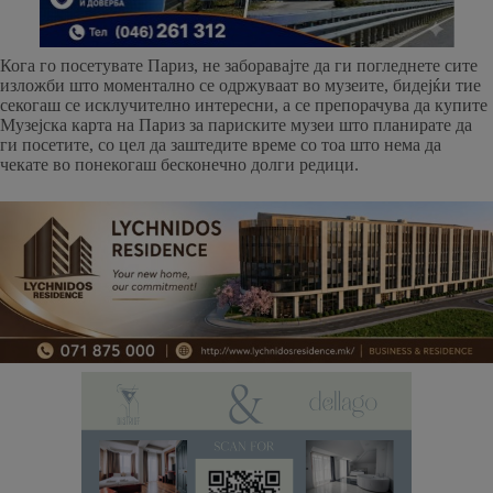
Кога го посетувате Париз, не заборавајте да ги погледнете сите
изложби што моментално се одржуваат во музеите, бидејќи тие
секогаш се исклучително интересни, а се препорачува да купите
Музејска карта на Париз за париските музеи што планирате да
ги посетите, со цел да заштедите време со тоа што нема да
чекате во понекогаш бесконечно долги редици.