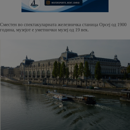
Сместен во спектакуларната железничка станица Орсеј од 1900
година, музејот е уметнички музеј од 19 век.