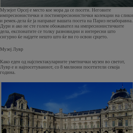
Музејот Орсеј е место кое мора да се посети. Неговите
импресионистички и постимпресионистички колекции на слики
и ремек-дела ќе ја направат вашата посета на Париз незаборавна.
Дури и ако не сте голем обожавател на импресионистичките
дела, експонатите се толку разновидни и интересни што
сигурно ќе најдете нешто што ќе ви го освои срцето.
Музеј Лувр
Како еден од најспектакуларните уметнички музеи во светот,
Лувр е и најпосетуваниот, со 8 милиони посетители секоја
година.