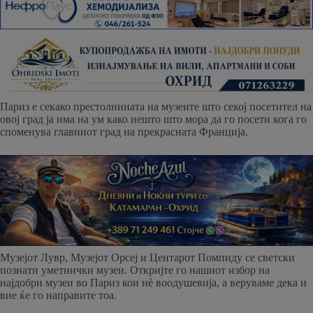
Париз е секако престолнината на музеите што секој посетител на
овој град ја има на ум како нешто што мора да го посети кога го
споменува главниот град на прекрасната Франција.
Музејот Лувр, Музејот Орсеј и Центарот Помпиду се светски
познати уметнички музеи. Откријте го нашиот избор на
најдобри музеи во Париз кои нè воодушевија, а веруваме дека и
вие ќе го направите тоа.