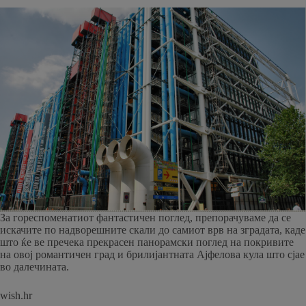
За гореспоменатиот фантастичен поглед, препорачуваме да се
искачите по надворешните скали до самиот врв на зградата, каде
што ќе ве пречека прекрасен панорамски поглед на покривите
на овој романтичен град и брилијантната Ајфелова кула што сјае
во далечината.
wish.hr