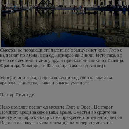
Сместен во поранешната палата на францускиот крал, Лувр е
најпознат по Мона Лиза од Леонардо да Винчи. Исто така, во
него се сместени и многу други првокласни слики од Италија,
Франција, Холандија и Фландрија, како и од Англија.
Музејот, исто така, содржи колекции од светска класа на
арапска, египетска, грчка и римска уметност.
Центар Помпиду
Иако помалку познат од музеите Лувр и Орсеј, Центарот
Помпиду вреди за секое ваше време. Сместен во срцето на
многу жив париски кварт, има прекрасен поглед на тој дел од
Париз и изложува смела колекција на модерна уметност.