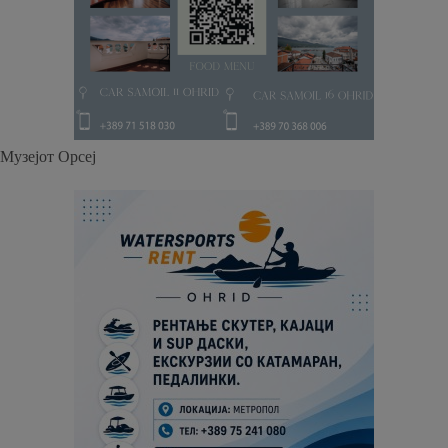
Музејот Орсеј