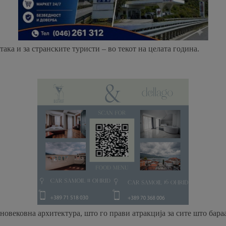
ка и за странските туристи – во текот на целата година.
дновековна архитектура, што го прави атракција за сите што бара