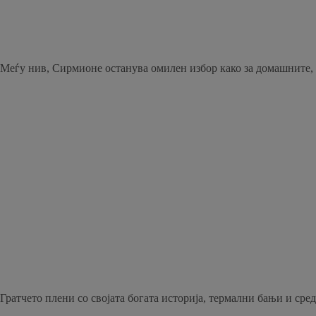
Меѓу нив, Сирмионе останува омилен избор како за домашните, та
Гратчето плени со својата богата историја, термални бањи и сре