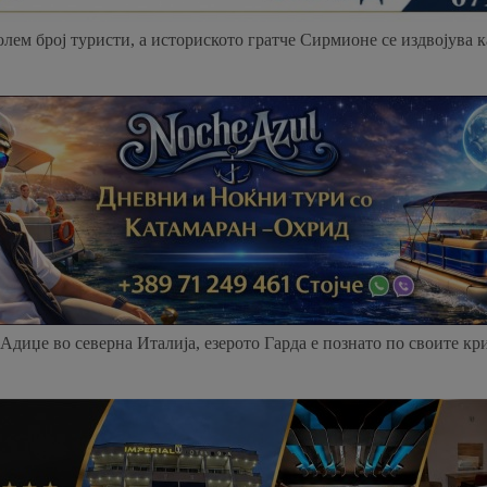
лем број туристи, а историското гратче Сирмионе се издвојува к
Адиџе во северна Италија, езерото Гарда е познато по своите к