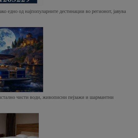
ако едно од најпопуларните дестинации во регионот, јавува
ристално чисти води, живописни пејзажи и шармантни