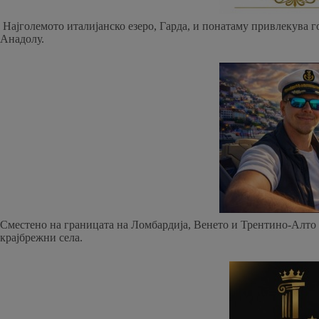
Најголемото италијанско езеро, Гарда, и понатаму привлекува го
Анадолу.
Сместено на границата на Ломбардија, Венето и Трентино-Алто 
крајбрежни села.