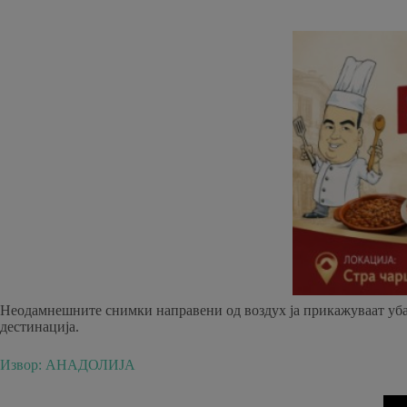
Неодамнешните снимки направени од воздух ја прикажуваат убав
дестинација.
Извор: АНАДОЛИЈА