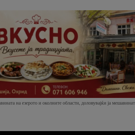
ината на езерото и околните области, доловувајќи ја мешавинат