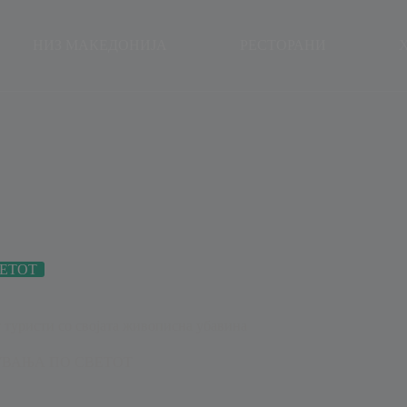
modal-check
НИЗ МАКЕДОНИЈА
РЕСТОРАНИ
ЕТОТ
 туристи со својата живописна убавина
ВАЊА ПО СВЕТОТ