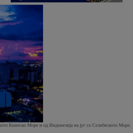
ото Кинеско Море и од Индонезија на југ со Селебеското Море.