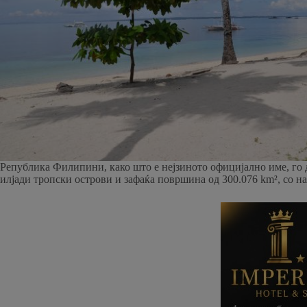
Република Филипини, како што е нејзиното официјално име, го д
илјади тропски острови и зафаќа површина од 300.076 km², со н