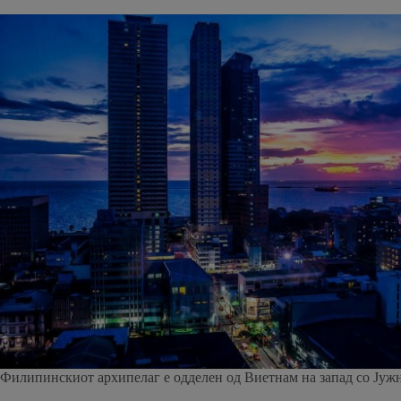
Филипинскиот архипелаг е одделен од Виетнам на запад со Јужн