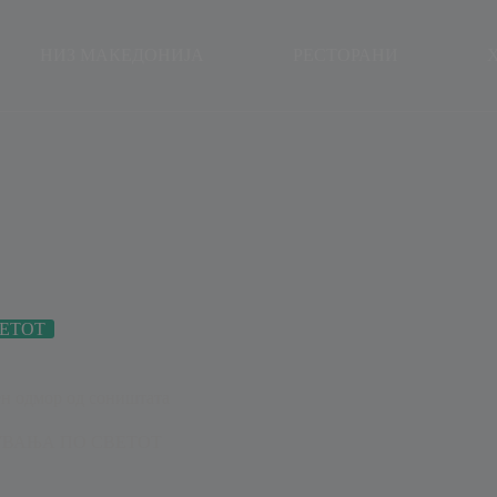
modal-check
НИЗ МАКЕДОНИЈА
РЕСТОРАНИ
ЕТОТ
н одмор од соништата
ВАЊА ПО СВЕТОТ