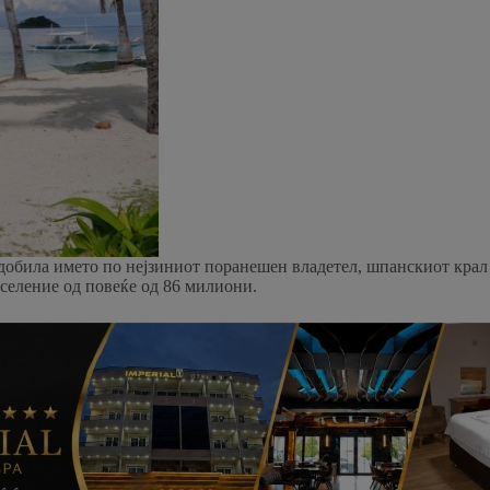
обила името по нејзиниот поранешен владетел, шпанскиот крал Ф
аселение од повеќе од 86 милиони.