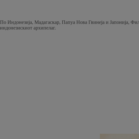
По Индонезија, Мадагаскар, Папуа Нова Гвинеја и Јапонија, Фили
индонезискиот архипелаг.