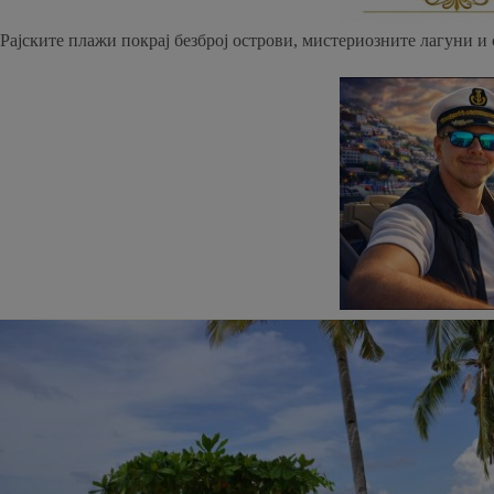
Рајските плажи покрај безброј острови, мистериозните лагуни и