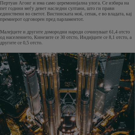
Пертуан Агонг и има само церемонијална улога. Се избира на
пет години меѓу девет наследни султани, што ги прави
единствени во светот. Вистинската моќ, сепак, е во владата, кај
премиерот одговорен пред парламентот.
Малејците и другите домородни народи сочинуваат 61,4 отсто
од населението, Кинезите се 30 отсто, Индијците се 8,1 отсто, а
другите се 0,5 отсто.