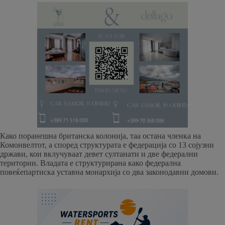
Како поранешна британска колонија, таа остана членка на
Комонвелтот, а според структурата е федерација со 13 сојузни
држави, кои вклучуваат девет султанати и две федерални
територии. Владата е структурирана како федерална
повеќепартиска уставна монархија со два законодавни домови.