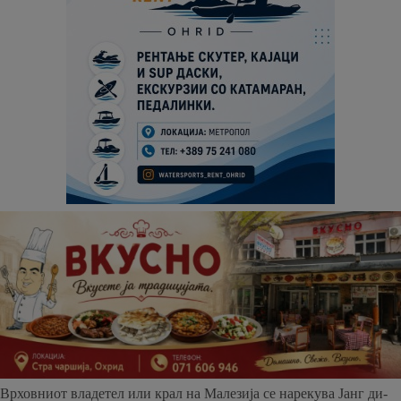
Врховниот владетел или крал на Малезија се нарекува Јанг ди-