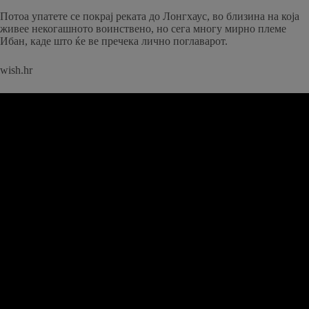
Потоа упатете се покрај реката до Лонгхаус, во близина на која
живее некогашното воинствено, но сега многу мирно племе
Ибан, каде што ќе ве пречека лично поглаварот.
wish.hr