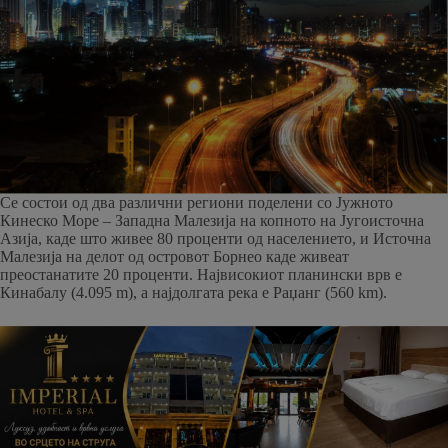
Се состои од два различни региони поделени со Јужното
Кинеско Море – Западна Малезија на копното на Југоисточна
Азија, каде што живее 80 проценти од населението, и Источна
Малезија на делот од островот Борнео каде живеат
преостанатите 20 проценти. Највисокиот планински врв е
Кинабалу (4.095 m), а најдолгата река е Раџанг (560 km).