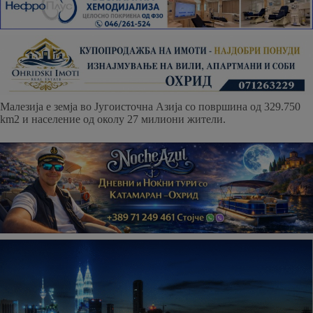
Малезија е земја во Југоисточна Азија со површина од 329.750
km2 и население од околу 27 милиони жители.