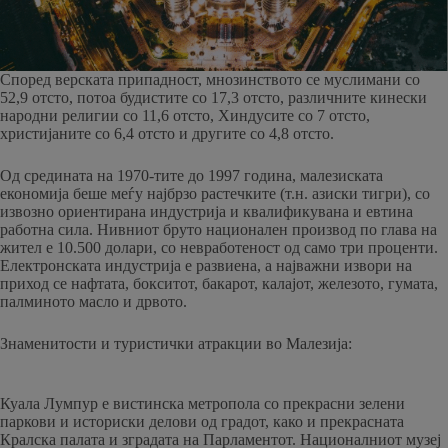
Според верската припадност, мнозинството се муслимани со
52,9 отсто, потоа будистите со 17,3 отсто, различните кинески
народни религии со 11,6 отсто, Хиндусите со 7 отсто,
христијаните со 6,4 отсто и другите со 4,8 отсто.
Од средината на 1970-тите до 1997 година, малезиската
економија беше меѓу најбрзо растечките (т.н. азиски тигри), со
извозно ориентирана индустрија и квалификувана и евтина
работна сила. Нивниот бруто национален производ по глава на
жител е 10.500 долари, со невработеност од само три проценти.
Електронската индустрија е развиена, а најважни извори на
приход се нафтата, бокситот, бакарот, калајот, железото, гумата,
палминото масло и дрвото.
Знаменитости и туристички атракции во Малезија:
Куала Лумпур е вистинска метропола со прекрасни зелени
паркови и историски делови од градот, како и прекрасната
Кралска палата и зградата на Парламентот. Националниот музеј