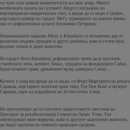
ги чува сите важни знаменитости на оваа земја. Многу
необичната палата на султанот Абдул е ​​изградена во
викторијанско-мавритански стил, а вреди да се види и Џамек,
најстарата џамија во градот. Меѓу атракциите од новото време,
ова се дефинитивно кулите близначки Петронас.
Националните паркови Мулу и Кинабалу се ботанички рај со
различни видови орхидеи и други цвеќиња, како и голем број
видови птици и диви животни.
Во градот Кота Кинабалу, дефинитивно треба да ја посетите
станбената зона, заливот Ликас, зградата на фондацијата Сабах,
будистичкиот храм, државниот музеј, џамијата Сабах…
Кучинг е град кој вреди да се види, со Форт Маргерита на реката
Саравак, најстариот кинески храм таму, Туа Пек Конг и музејот
Саравак, еден од најдобрите во Југоисточна Азија.
Не пропуштајте да ги посетите орангутаните сместени во
Центарот за рехабилитација Семонгок Оранг Утан. Тие
обезбедуваат овие мајмуни, како и другите заштитени животни,
да бидат вратени во нивната природна средина.