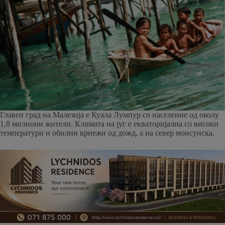
Главен град на Малезија е Куала Лумпур со население од околу
1,8 милиони жители. Климата на југ е екваторијална со високи
температури и обилни врнежи од дожд, а на север монсунска.