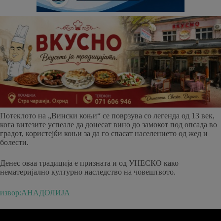
Потеклото на „Вински коњи“ се поврзува со легенда од 13 век,
кога витезите успеале да донесат вино до замокот под опсада во
градот, користејќи коњи за да го спасат населението од жед и
болести.
Денес оваа традиција е призната и од УНЕСКО како
нематеријално културно наследство на човештвото.
извор:АНАДОЛИЈА