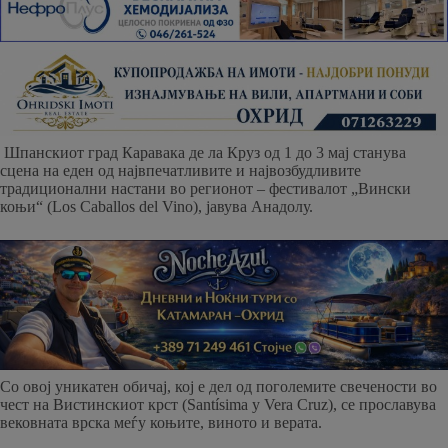
Шпанскиот град Каравака де ла Круз од 1 до 3 мај станува
сцена на еден од највпечатливите и највозбудливите
традиционални настани во регионот – фестивалот „Вински
коњи“ (Los Caballos del Vino), јавува Анадолу.
Со овој уникатен обичај, кој е дел од поголемите свечености во
чест на Вистинскиот крст (Santísima y Vera Cruz), се прославува
вековната врска меѓу коњите, виното и верата.