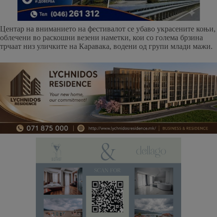
Центар на вниманието на фестивалот се убаво украсените коњи,
облечени во раскошни везени наметки, кои со голема брзина
трчаат низ уличките на Каравака, водени од групи млади мажи.