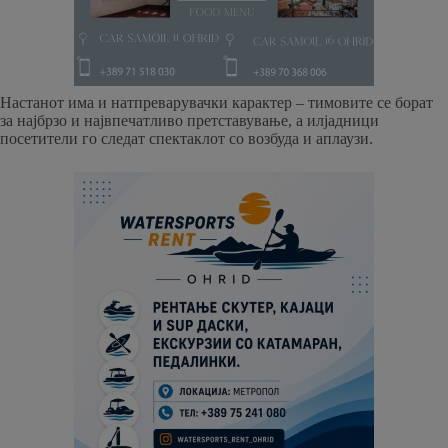
Настанот има и натпреварувачки карактер – тимовите се борат
за најбрзо и највпечатливо претставување, а илјадници
посетители го следат спектаклот со возбуда и аплаузи.