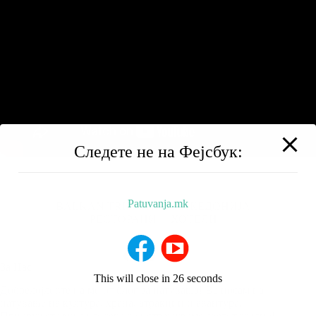
Следете не на Фејсбук:
Patuvanja.mk
BALKAN TRIP
НИЗ МАКЕДОНИЈА
РЕСТОРАНИ
ХОТЕЛИ
За Нас
This will close in
26
seconds
Добредојдовте на мојот блог за патувања! Ве носам на
патување на култура, храна, атракции и авантура.
Придружете ми се додека го истражуваме светот заедно!