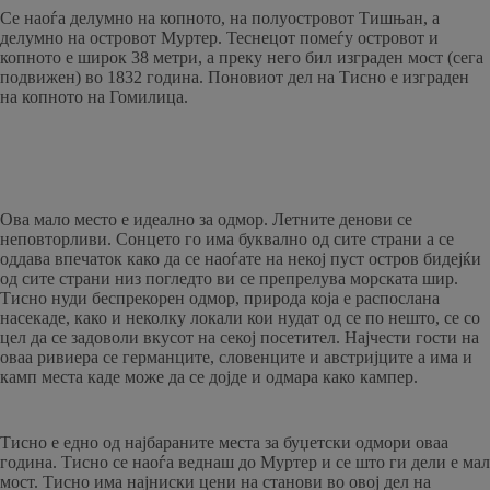
Се наоѓа делумно на копното, на полуостровот Тишњан, а
делумно на островот Муртер. Теснецот помеѓу островот и
копното е широк 38 метри, а преку него бил изграден мост (сега
подвижен) во 1832 година. Поновиот дел на Тисно е изграден
на копното на Гомилица.
Ова мало место е идеално за одмор. Летните денови се
неповторливи. Сонцето го има буквално од сите страни а се
оддава впечаток како да се наоѓате на некој пуст остров бидејќи
од сите страни низ погледто ви се препрелува морската шир.
Тисно нуди беспрекорен одмор, природа која е распослана
насекаде, како и неколку локали кои нудат од се по нешто, се со
цел да се задоволи вкусот на секој посетител. Најчести гости на
оваа ривиера се германците, словенците и австријците а има и
камп места каде може да се дојде и одмара како кампер.
Тисно е едно од најбараните места за буџетски одмори оваа
година. Тисно се наоѓа веднаш до Муртер и се што ги дели е мал
мост. Тисно има најниски цени на станови во овој дел на