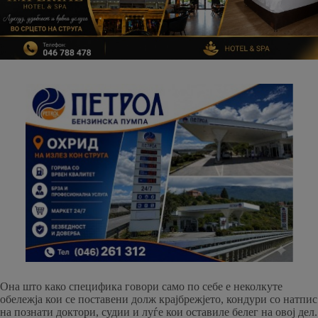
Она што како специфика говори само по себе е неколкуте
обележја кои се поставени долж крајбрежјето, кондури со натпис
на познати доктори, судии и луѓе кои оставиле белег на овој дел.