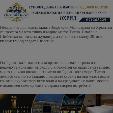
Некаде низ долгометражната Јадранска Магистрала во Хрватска
се протега малото тивко и мирно место Тисно. Спаѓа на
Шибенско-книнската жупанија, а се наоѓа на околу 30тина
километри од градот Шибеник.
Од Јадранската магистрала вртиме на левата страна и низ
неколкуте кривини на околу 3 километри се надзира ова мирно
место кое како школка е завиено во Јадранското море. Тисно
лежи буквално во Јадранот, од двете страни на ова мало градче
го заплискуваат морските води а на средината се наоѓа мост кој
е подвижен само од едната страна според потребите.