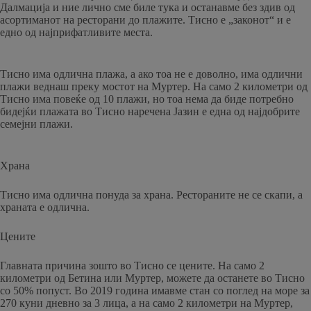
Далмација и ние лично сме биле тука и останавме без здив од
асортиманот на ресторани до плажите. Тисно е „законот“ и е
едно од најприфатливите места.
Тисно има одлична плажа, а ако тоа не е доволно, има одлични
плажи веднаш преку мостот на Муртер. На само 2 километри од
Тисно има повеќе од 10 плажи, но тоа нема да биде потребно
бидејќи плажата во Тисно наречена Јазин е една од најдобрите
семејни плажи.
Храна
Тисно има одлична понуда за храна. Рестораните не се скапи, а
храната е одлична.
Цените
Главната причина зошто во Тисно се цените. На само 2
километри од Бетина или Муртер, можете да останете во Тисно
со 50% попуст. Во 2019 година имавме стан со поглед на море за
270 куни дневно за 3 лица, а на само 2 километри на Муртер,