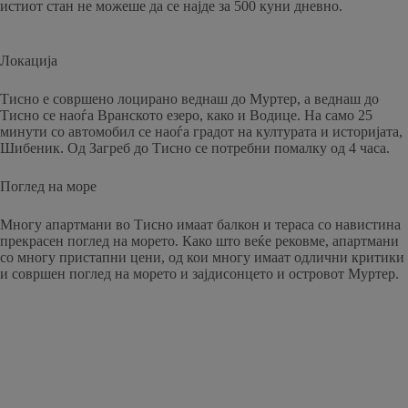
истиот стан не можеше да се најде за 500 куни дневно.
Локација
Тисно е совршено лоцирано веднаш до Муртер, а веднаш до
Тисно се наоѓа Вранското езеро, како и Водице. На само 25
минути со автомобил се наоѓа градот на културата и историјата,
Шибеник. Од Загреб до Тисно се потребни помалку од 4 часа.
Поглед на море
Многу апартмани во Тисно имаат балкон и тераса со навистина
прекрасен поглед на морето. Како што веќе рековме, апартмани
со многу пристапни цени, од кои многу имаат одлични критики
и совршен поглед на морето и зајдисонцето и островот Муртер.