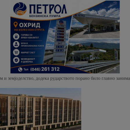
м и земјоделство, додека рударството порано било главно заним