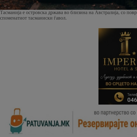
Тасманија е островска држава во близина на Австралија, со пов
споменатиот тасманиски ѓавол.