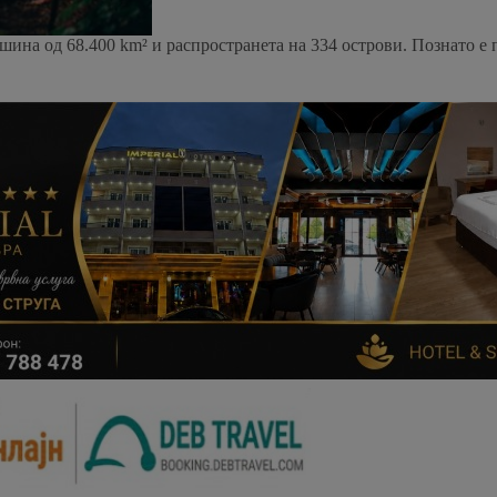
ршина од 68.400 km² и распространета на 334 острови. Познато е