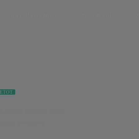
modal-check
НИЗ МАКЕДОНИЈА
РЕСТОРАНИ
ЕТОТ
ол ужива во недопрена природа
ВАЊА ПО СВЕТОТ