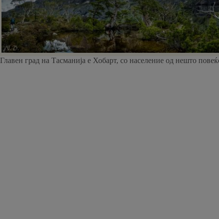
Главен град на Тасманија е Хобарт, со население од нешто повеќ