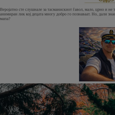
Веројатно сте слушнале за тасманискиот ѓавол, мало, црно и не 
анимиран лик кој децата многу добро го познаваат. Но, дали знае
мапа?