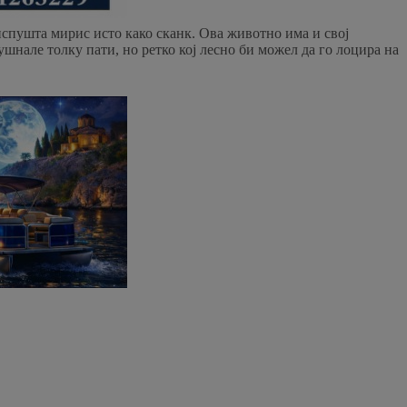
 испушта мирис исто како сканк. Ова животно има и свој
лушнале толку пати, но ретко кој лесно би можел да го лоцира на