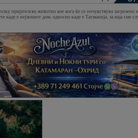
толку пријателско животно кое кога ќе се почувствува загрозено
те каде е нејзиниот дом, односно каде е Тасманија, за која сме с