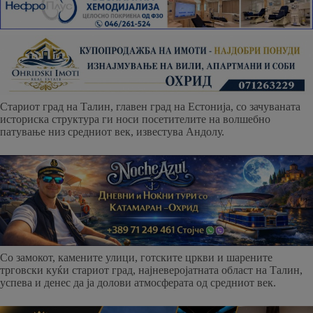
Стариот град на Талин, главен град на Естонија, со зачуваната
историска структура ги носи посетителите на волшебно
патување низ средниот век, известува Андолу.
Со замокот, камените улици, готските цркви и шарените
трговски куќи стариот град, најневеројатната област на Талин,
успева и денес да ја долови атмосферата од средниот век.