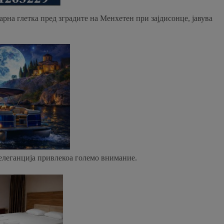
рна глетка пред зградите на Менхетен при зајдисонце, јавува
 елеганција привлекоа големо внимание.