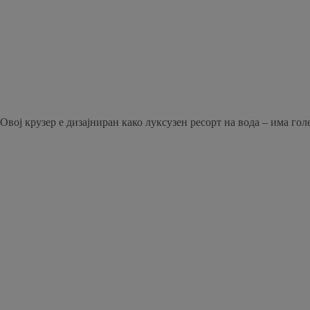
Овој крузер е дизајниран како луксузен ресорт на вода – има гол