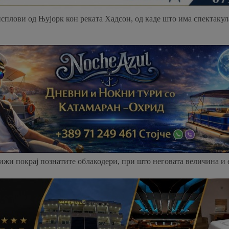
сплови од Њујорк кон реката Хадсон, од каде што има спектакула
вижи покрај познатите облакодери, при што неговата величина и