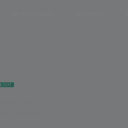
modal-check
НИЗ МАКЕДОНИЈА
РЕСТОРАНИ
ЕТОТ
исплови од Њујорк
ВАЊА ПО СВЕТОТ