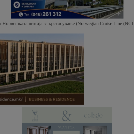
а Норвешката линија за крстосување (Norwegian Cruise Line (NCL