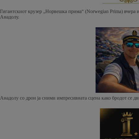
Гигантскиот крузер „Норвешка прима“ (Norwegian Prima) вчера и
Анадолу.
Анадолу со дрон ја сними импресивната сцена како бродот се д