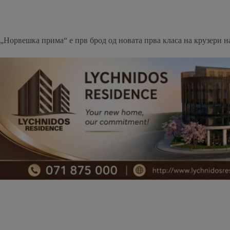
„Норвешка прима“ е прв брод од новата прва класа на крузери н