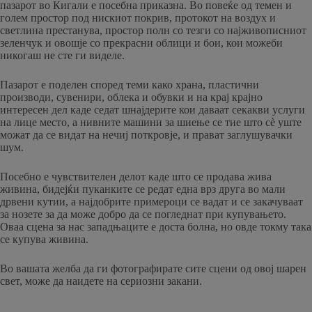
пазарот во Кигали е посебна приказна. Во повеќе од темен и
голем простор под нискиот покрив, протокот на воздух и
светлина престанува, простор полн со тезги со најживописниот
зеленчук и овошје со прекрасни облици и бои, кои можеби
никогаш не сте ги виделе.
Пазарот е поделен според теми како храна, пластични
производи, сувенири, облека и обувки и на крај крајно
интересен дел каде седат шнајдерите кои даваат секакви услуги
на лице место, а нивните машини за шиење се тие што сè уште
можат да се видат на нечиј поткровје, и прават заглушувачки
шум.
Посебно е чувствителен делот каде што се продава жива
живина, бидејќи пуканките се редат една врз друга во мали
дрвени кутии, а најдобрите примероци се вадат и се закачуваат
за нозете за да може добро да се погледнат при купувањето.
Оваа сцена за нас западњаците е доста болна, но овде токму така
се купува живина.
Во вашата желба да ги фотографирате сите сцени од овој шарен
свет, може да наидете на сериозни закани.