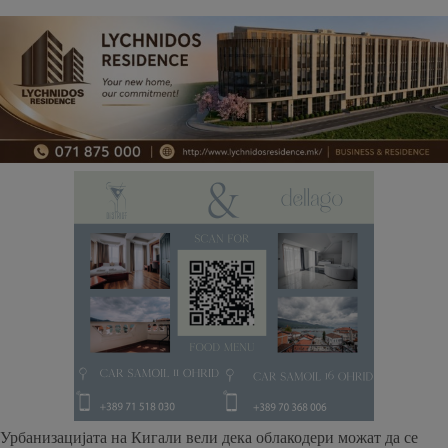
Урбанизацијата на Кигали вели дека облакодери можат да се