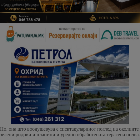
Но, она што воодушевува е спектакуларниот поглед на околните
зелени ридови и планини и уредно обработената терасена почва.