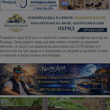
Главниот град Кигали се наоѓа во самиот географски центар на
Руанда. Овој шарен град, кој има нешто повеќе од милион
жители, се наоѓа на надморска височина од 1.570 метри и е
распослан на три рида и е опкружен со ридови и долини полни
со банани и бујна зелена вегетација.