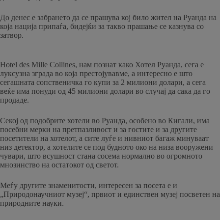
До денес е забрането да се прашува кој било жител на Руанда на
која нација припаѓа, бидејќи за такво прашање се казнува со
затвор.
Hotel des Mille Collines, нам познат како Хотел Руанда, сега е
луксузна зграда во која престојувавме, а интересно е што
сегашната сопственичка го купи за 2 милиони долари, а сега
веќе има понуди од 45 милиони долари во случај да сака да го
продаде.
Секој од подобрите хотели во Руанда, особено во Кигали, има
посебни мерки на претпазливост и за гостите и за другите
посетители на хотелот, а сите луѓе и нивниот багаж минуваат
низ детектор, а хотелите се под будното око на низа вооружени
чувари, што всушност стана сосема нормално во огромното
мнозинство на остатокот од светот.
Меѓу другите знаменитости, интересен за посета е и
„Природонаучниот музеј“, првиот и единствен музеј посветен на
природните науки.