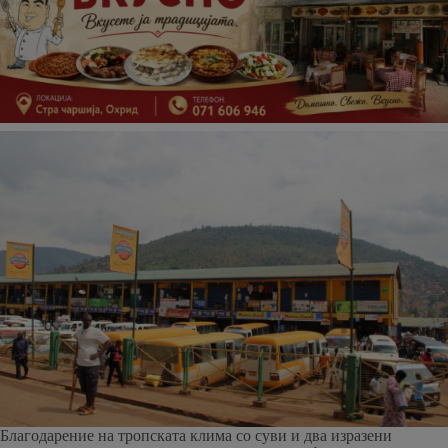
Благодарение на тропската клима со суви и два изразени