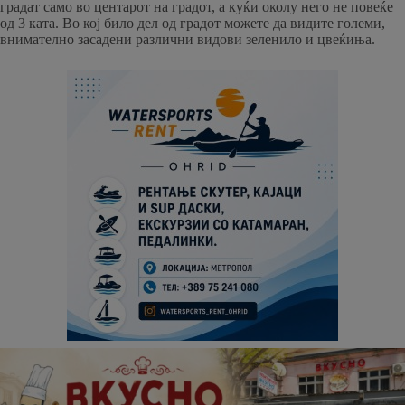
градат само во центарот на градот, а куќи околу него не повеќе
од 3 ката. Во кој било дел од градот можете да видите големи,
внимателно засадени различни видови зеленило и цвеќиња.