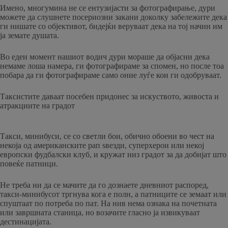
Имено, многумина не се ентузијасти за фотографирање, дури
можете да слушнете посериозни закани доколку забележите дека
ги нишате со објективот, бидејќи веруваат дека на тој начин им
ја земате душата.
Во еден момент нашиот водич дури мораше да објасни дека
немаме лоша намера, ги фотографираме за спомен, но после тоа
побара да ги фотографираме само оние луѓе кои ги одобруваат.
Таксистите даваат посебен придонес за искуството, живоста и
атракциите на градот
Такси, минибуси, се со светли бои, обично обоени во чест на
некоја од американските рап ѕвезди, суперхерои или некој
европски фудбалски клуб, и кружат низ градот за да добијат што
повеќе патници.
Не треба ни да се мачите да го дознаете дневниот распоред,
такси-минибусот тргнува кога е полн, а патниците се земаат или
спуштаат по потреба по пат. На нив нема ознака на почетната
или завршната станица, но возачите гласно ја извикуваат
дестинацијата.