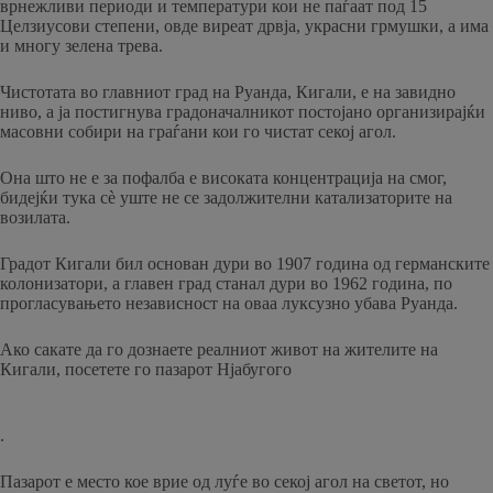
врнежливи периоди и температури кои не паѓаат под 15
Целзиусови степени, овде виреат дрвја, украсни грмушки, а има
и многу зелена трева.
Чистотата во главниот град на Руанда, Кигали, е на завидно
ниво, а ја постигнува градоначалникот постојано организирајќи
масовни собири на граѓани кои го чистат секој агол.
Она што не е за пофалба е високата концентрација на смог,
бидејќи тука сè уште не се задолжителни катализаторите на
возилата.
Градот Кигали бил основан дури во 1907 година од германските
колонизатори, а главен град станал дури во 1962 година, по
прогласувањето независност на оваа луксузно убава Руанда.
Ако сакате да го дознаете реалниот живот на жителите на
Кигали, посетете го пазарот Нјабугого
.
Пазарот е место кое врие од луѓе во секој агол на светот, но