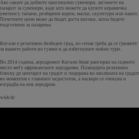
Ако сакате да добиете оригинални сувенири, застанете на
пазарот за сувенири, каде што можете да купите керамичка
уметност, тапани, резбарени корпи, маски, скулптури или накит.
Почетните цени може да бидат доста високи, затоа бидете
подготвени за пазарење.
Кигали е релативно безбеден град, но сепак треба да се грижите
за вашите работи во гужви и да избегнувате ноќни тури.
Во 2014 година, аеродромот Кигали беше рангиран на седмото
место меѓу африканските аеродроми. Позицијата релативно
блиску до центарот на градот и лоцирана во околината на градот
во моментов е главниот недостаток, а наскоро се очекува и
изградба на нов аеродром.
wish.hr