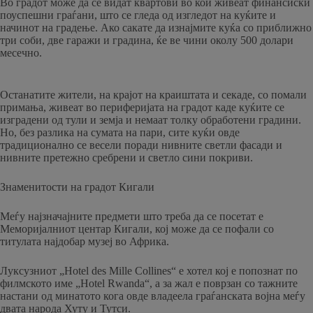
Во градот може да се видат квартови во кои живеат финансиски
поуспешни граѓани, што се гледа од изгледот на куќите и
начинот на градење. Ако сакате да изнајмите куќа со приближно
три соби, две гаражи и градина, ќе ве чини околу 500 долари
месечно.
Останатите жители, на крајот на краиштата и секаде, со помали
примања, живеат во периферијата на градот каде куќите се
изградени од тули и земја и немаат толку обработени градини.
Но, без разлика на сумата на пари, сите куќи овде
традиционално се весели поради нивните светли фасади и
нивните претежно сребрени и светло сини покриви.
Знаменитости на градот Кигали
Меѓу најзначајните предмети што треба да се посетат е
Меморијалниот центар Кигали, кој може да се пофали со
титулата најдобар музеј во Африка.
Луксузниот „Hotel des Mille Collines“ е хотел кој е попознат по
филмското име „Hotel Rwanda“, а за жал е поврзан со тажните
настани од минатото кога овде владеела граѓанската војна меѓу
двата народа Хуту и ​​Тутси.