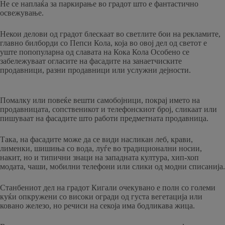
Не се наплаќа за паркирање во градот што е фантастично
освежување.
Некои делови од градот блескаат во светлите бои на рекламите,
главно билборди со Пепси Кола, која во овој дел од светот е
уште попопуларна од славата на Кока Кола Особено се
забележуваат огласите на фасадите на занаетчиските
продавници, разни продавници или услужни дејности.
Помалку или повеќе вешти самобојници, покрај името на
продавницата, сопственикот и телефонскиот број, сликаат или
пишуваат на фасадите што работи предметната продавница.
Така, на фасадите може да се види насликан леб, крави,
лименки, шишиња со вода, луѓе во традиционални носии,
накит, но и типични знаци на западната култура, хип-хоп
модата, чаши, мобилни телефони или слики од модни списанија.
Станбениот дел на градот Кигали очекувано е полн со големи
куќи опкружени со високи огради од густа вегетација или
ковано железо, но речиси на секоја има бодликава жица.