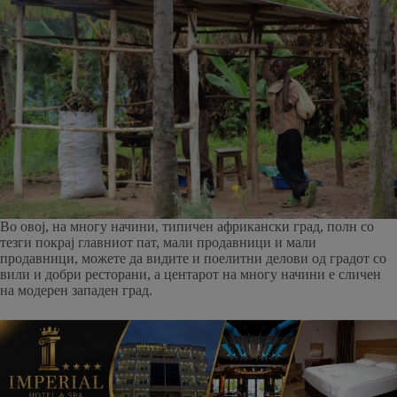
Во овој, на многу начини, типичен африкански град, полн со
тезги покрај главниот пат, мали продавници и мали
продавници, можете да видите и поелитни делови од градот со
вили и добри ресторани, а центарот на многу начини е сличен
на модерен западен град.