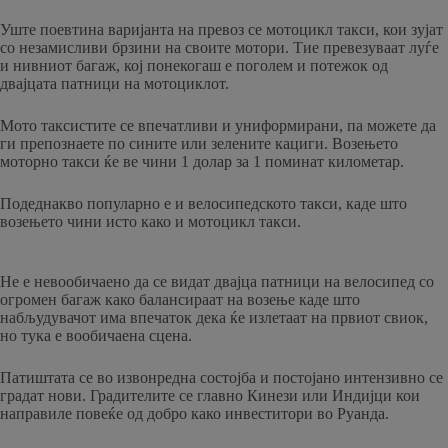
Уште поевтина варијанта на превоз се мотоцикл такси, кои зујат
со незамисливи брзини на своите мотори. Тие превезуваат луѓе
и нивниот багаж, кој понекогаш е поголем и потежок од
двајцата патници на мотоциклот.
Мото таксистите се впечатливи и униформирани, па можете да
ги препознаете по сините или зелените кациги. Возењето
моторно такси ќе ве чини 1 долар за 1 поминат километар.
Подеднакво популарно е и велосипедското такси, каде што
возењето чини исто како и мотоцикл такси.
Не е невообичаено да се видат двајца патници на велосипед со
огромен багаж како балансираат на возење каде што
набљудувачот има впечаток дека ќе излетаат на првиот свиок,
но тука е вообичаена сцена.
Патиштата се во извонредна состојба и постојано интензивно се
градат нови. Градителите се главно Кинези или Индијци кои
направиле повеќе од добро како инвеститори во Руанда.