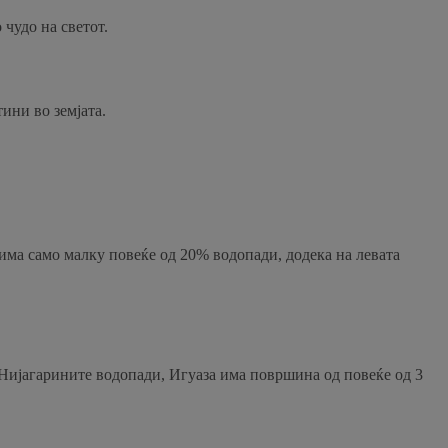
чудо на светот.
ини во земјата.
 има само малку повеќе од 20% водопади, додека на левата
, Нијагарините водопади, Игуаза има површина од повеќе од 3