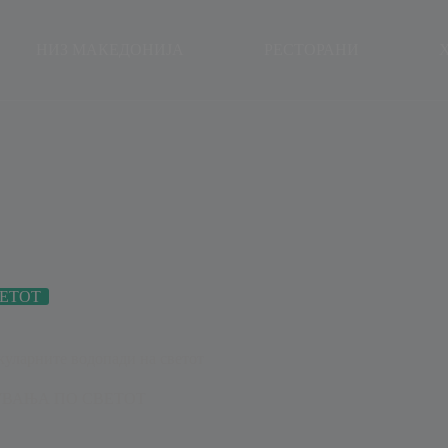
modal-check
НИЗ МАКЕДОНИЈА
РЕСТОРАНИ
ЕТОТ
куларните водопади на светот
ВАЊА ПО СВЕТОТ