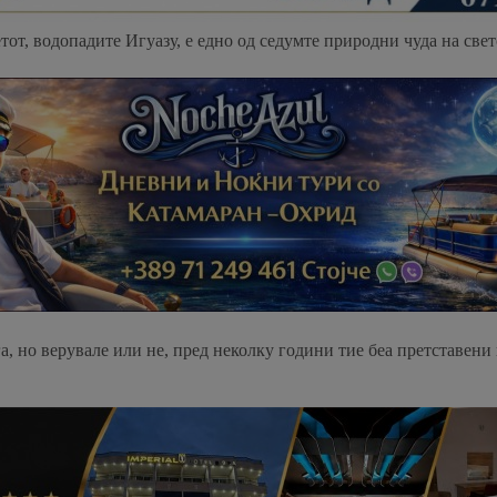
от, водопадите Игуазу, е едно од седумте природни чуда на свет
а, но верувале или не, пред неколку години тие беа претставени