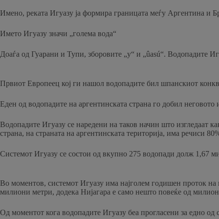
Имено, реката Игуазу ја формира границата меѓу Аргентина и Бра
Името Игуазу значи „голема вода“
Доаѓа од Гуарани и Тупи, зборовите „y“ и „ûasú“. Водопадите Иг
Првиот Европеец кој ги нашол водопадите бил шпанскиот конкви
Еден од водопадите на аргентинската страна го добил неговото 
Водопадите Игуазу се наредени на таков начин што изгледаат как
страна, на страната на аргентинската територија, има речиси 80
Системот Игуазу се состои од вкупно 275 водопади долж 1,67 ми
Во моментов, системот Игуазу има најголем годишен проток на в
милиони метри, додека Нијагара е само нешто повеќе од милион
Од моментот кога водопадите Игуазу беа прогласени за едно од 