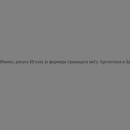
Имено, реката Игуазу ја формира границата меѓу Аргентина и Бра