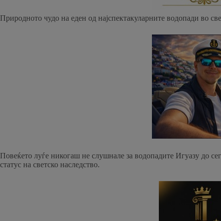
Природното чудо на еден од најспектакуларните водопади во свет
Повеќето луѓе никогаш не слушнале за водопадите Игуазу до сег
статус на светско наследство.