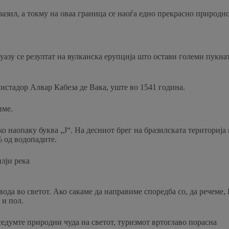
зил, а токму на оваа граница се наоѓа едно прекрасно природно 
уазу се резултат на вулканска ерупција што остави големи пукнат
стадор Алвар Кабеза де Вака, уште во 1541 година.
име.
о наопаку буква „Ј“. На десниот брег на бразилската територија
% од водопадите.
лји река
ода во светот. Ако сакаме да направиме споредба со, да речеме
 и пол.
седумте природни чуда на светот, туризмот вртоглаво порасна