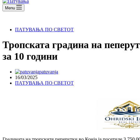
Menu
ПАТУВАЊА ПО СВЕТОТ
Тропската градина на пеперу
за 10 години
patuvanja
16/03/2025
ПАТУВАЊА ПО СВЕТОТ
Градината на тропските пеперутки во Конја ја посетиле 3.750.0