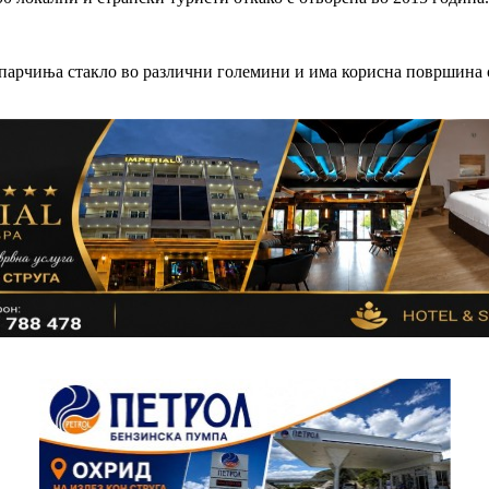
0 парчиња стакло во различни големини и има корисна површина 