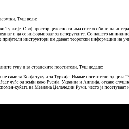
перутки, Туш вели:
во Туркије. Овој простор целосно ги има сите особини на интера
гледнат и да се информираат за пеперутките. Со нашето миникин
 пријатели инструктори им даваат теоретски информации на учи
лните туку и за странските посетители, Туш додаде:
а не само за Конја туку и за Туркије. Имаме посетители од цела
аѓаат луѓе од земји како Русија, Украина и Англија, откако слуш
т спомен-куќата на Мевлана Џелаледин Руми, често ја посетуваат 