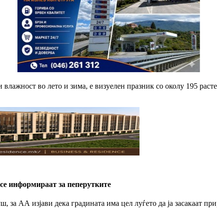
и влажност во лето и зима, е визуелен празник со околу 195 раст
 се информираат за пеперутките
, за АА изјави дека градината има цел луѓето да ја засакаат пр