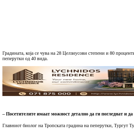
Градината, која се чува на 28 Целзиусови степени и 80 процент
пеперутки од 40 вида.
– Посетителите имаат можност детално да ги погледнат и да
Главниот биолог на Тропската градина на пеперутки, Тургут Туш