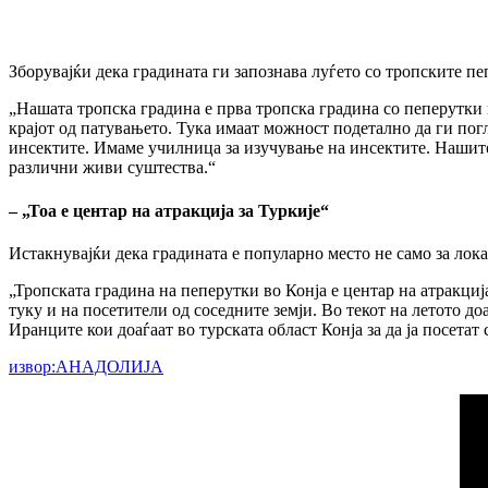
Зборувајќи дека градината ги запознава луѓето со тропските пе
„Нашата тропска градина е прва тропска градина со пеперутки 
крајот од патувањето. Тука имаат можност подетално да ги по
инсектите. Имаме училница за изучување на инсектите. Нашите
различни живи суштества.“
– „Тоа е центар на атракција за Туркије“
Истакнувајќи дека градината е популарно место не само за лока
„Тропската градина на пеперутки во Конја е центар на атракциј
туку и на посетители од соседните земји. Во текот на летото до
Иранците кои доаѓаат во турската област Конја за да ја посета
извор:АНАДОЛИЈА