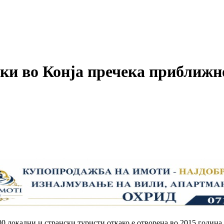
тки во Конја пречека приближн
00 локални и странски туристи откако е отворена во 2015 година.