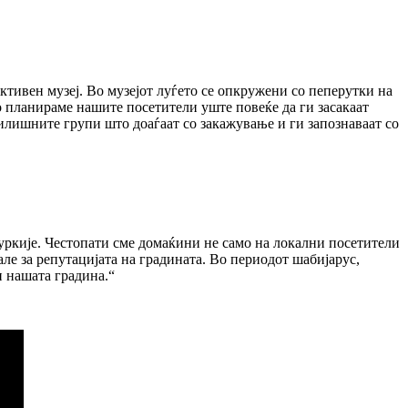
ктивен музеј. Во музејот луѓето се опкружени со пеперутки на
о планираме нашите посетители уште повеќе да ги засакаат
лишните групи што доаѓаат со закажување и ги запознаваат со
 Туркије. Честопати сме домаќини не само на локални посетители
нале за репутацијата на градината. Во периодот шабијарус,
и нашата градина.“