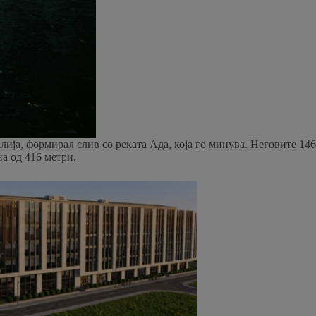
ија, формирал слив со реката Ада, која го минува. Неговите 146
а од 416 метри.