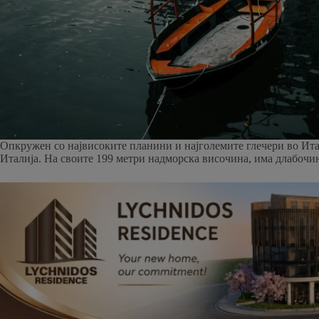
Опкружен со највисоките планини и најголемите глечери во Итал
Италија. На своите 199 метри надморска височина, има длабочин