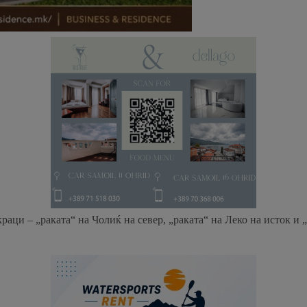
аци – „раката“ на Чолиќ на север, „раката“ на Леко на исток и „