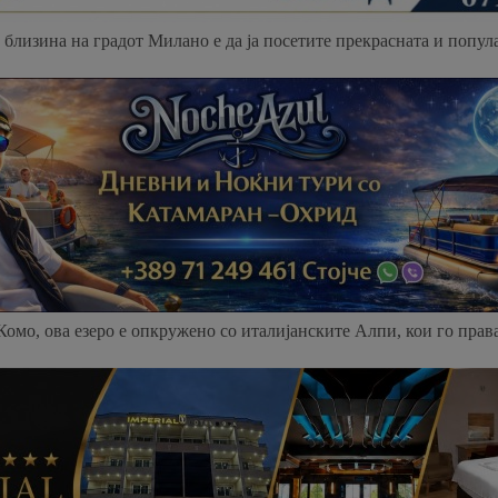
о близина на градот Милано е да ја посетите прекрасната и попул
омо, ова езеро е опкружено со италијанските Алпи, кои го прав