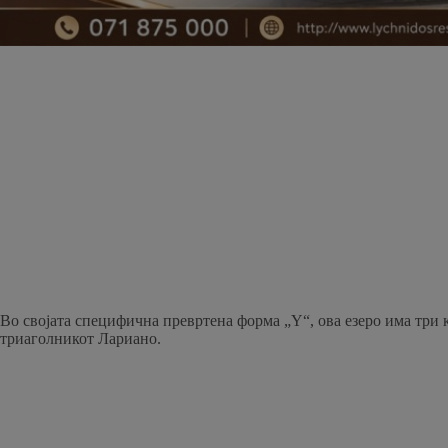
Во својата специфична превртена форма „Y“, ова езеро има три кр
триаголникот Лариано.