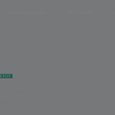
modal-check
НИЗ МАКЕДОНИЈА
РЕСТОРАНИ
ЕТОТ
ија за паметење
ВАЊА ПО СВЕТОТ