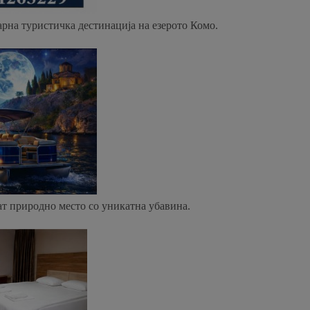
арна туристичка дестинација на езерото Комо.
ат природно место со уникатна убавина.