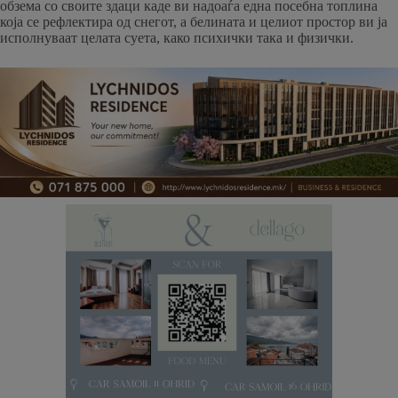
обзема со своите здаци каде ви надоаѓа една посебна топлина
која се рефлектира од снегот, а белината и целиот простор ви ја
исполнуваат целата суета, како психички така и физички.