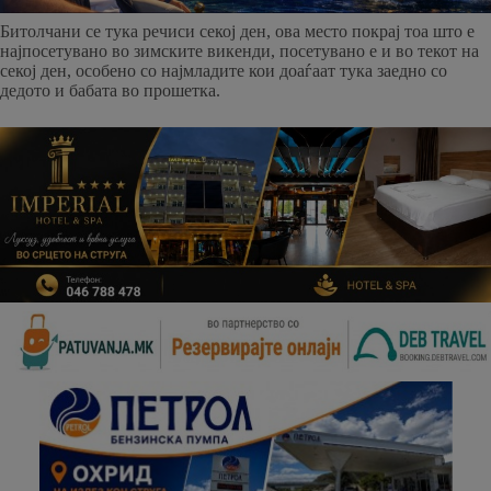
Битолчани се тука речиси секој ден, ова место покрај тоа што е
најпосетувано во зимските викенди, посетувано е и во текот на
секој ден, особено со најмладите кои доаѓаат тука заедно со
дедото и бабата во прошетка.