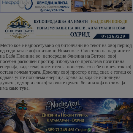
Место кое е најпосетувано од битолчани во текот на овој период
од годината е дефинитивно Нижеполе. Сместено на паднините
на Баба Планина во непосредна близина на Битола, овој
посебен раскошен простор изболува со преголема позитивна
енергија, каде секој посетител ја понесува со себе и впечаток кој
остава голема трага. Доколку овој простор е под снег, е тогаш се
оддава уште поголема енергија, храна од која се исполнува
душата, одмор и спокој за очите целата белина која во зима ја
има само тука.