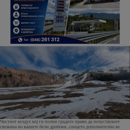
Чистиот воздух кој ги полни градите прави да почуствувате
свежина во вашите бели дробови, сонцето дополнително ве