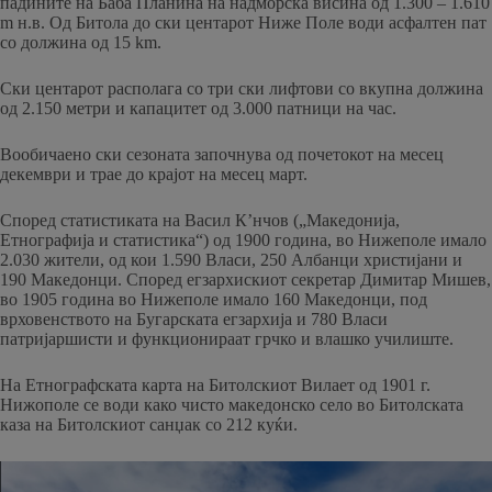
падините на Баба Планина на надморска висина од 1.300 – 1.610
m н.в. Од Битола до ски центарот Ниже Поле води асфалтен пат
со должина од 15 km.
Ски центарот располага со три ски лифтови со вкупна должина
од 2.150 метри и капацитет од 3.000 патници на час.
Вообичаено ски сезоната започнува од почетокот на месец
декември и трае до крајот на месец март.
Според статистиката на Васил К’нчов („Македонија,
Етнографија и статистика“) од 1900 година, во Нижеполе имало
2.030 жители, од кои 1.590 Власи, 250 Албанци христијани и
190 Македонци. Според егзархискиот секретар Димитар Мишев,
во 1905 година во Нижеполе имало 160 Македонци, под
врховенството на Бугарската егзархија и 780 Власи
патријаршисти и функционираат грчко и влашко училиште.
На Етнографската карта на Битолскиот Вилает од 1901 г.
Нижополе се води како чисто македонско село во Битолската
каза на Битолскиот санџак со 212 куќи.