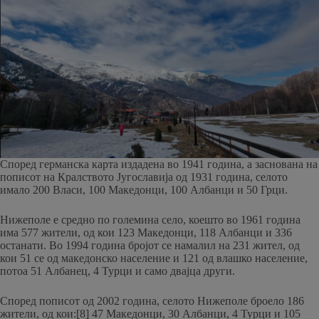
Според германска карта издадена во 1941 година, а заснована на
пописот на Кралството Југославија од 1931 година, селото
имало 200 Власи, 100 Македонци, 100 Албанци и 50 Грци.
Нижеполе е средно по големина село, коешто во 1961 година
има 577 жители, од кои 123 Македонци, 118 Албанци и 336
останати. Во 1994 година бројот се намалил на 231 жител, од
кои 51 се од македонско население и 121 од влашко население,
потоа 51 Албанец, 4 Турци и само двајца други.
Според пописот од 2002 година, селото Нижеполе броело 186
жители, од кои:[8] 47 Македонци, 30 Албанци, 4 Турци и 105