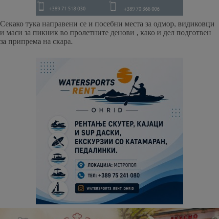
Секако тука направени се и посебни места за одмор, видиковци
и маси за пикник во пролетните денови , како и дел подготвен
за припрема на скара.