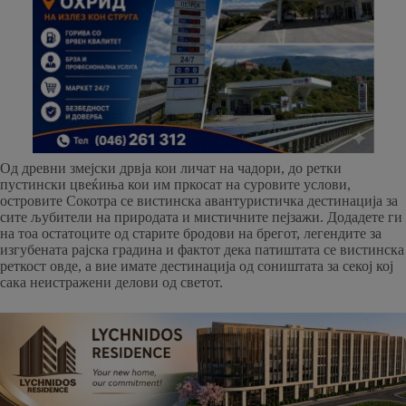
Од древни змејски дрвја кои личат на чадори, до ретки
пустински цвеќиња кои им пркосат на суровите услови,
островите Сокотра се вистинска авантуристичка дестинација за
сите љубители на природата и мистичните пејзажи. Додадете ги
на тоа остатоците од старите бродови на брегот, легендите за
изгубената рајска градина и фактот дека патиштата се вистинска
реткост овде, а вие имате дестинација од соништата за секој кој
сака неистражени делови од светот.