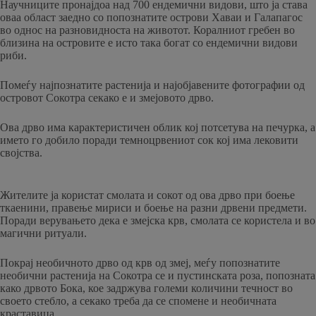
Научниците пронајдоа над 700 ендемични видови, што ја става
оваа област заедно со попознатите острови Хаваи и Галапагос
во однос на разновидноста на животот. Коралниот гребен во
близина на островите е исто така богат со ендемични видови
риби.
Помеѓу најпознатите растенија и најобјавените фотографии од
островот Сокотра секако е и змејовото дрво.
Ова дрво има карактеристичен облик кој потсетува на печурка, а
името го добило поради темноцрвениот сок кој има лековити
својства.
Жителите ја користат смолата и сокот од ова дрво при боење
ткаенини, правење мириси и боење на разни дрвени предмети.
Поради верувањето дека е змејска крв, смолата се користела и во
магични ритуали.
Покрај необичното дрво од крв од змеј, меѓу попознатите
необични растенија на Сокотра се и пустинската роза, попозната
како дрвото Бока, кое задржува големи количини течност во
своето стебло, а секако треба да се спомене и необичната
краставица.