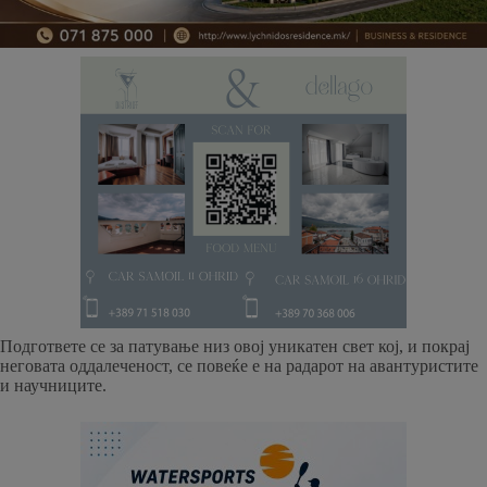
Подгответе се за патување низ овој уникатен свет кој, и покрај
неговата оддалеченост, се повеќе е на радарот на авантуристите
и научниците.