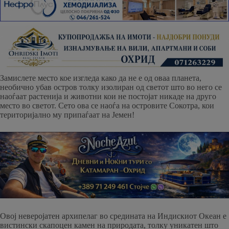
Замислете место кое изгледа како да не е од оваа планета,
необично убав остров толку изолиран од светот што во него се
наоѓаат растенија и животни кои не постојат никаде на друго
место во светот. Сето ова се наоѓа на островите Сокотра, кои
територијално му припаѓаат на Јемен!
Овој неверојатен архипелаг во средината на Индискиот Океан е
вистински скапоцен камен на природата, толку уникатен што