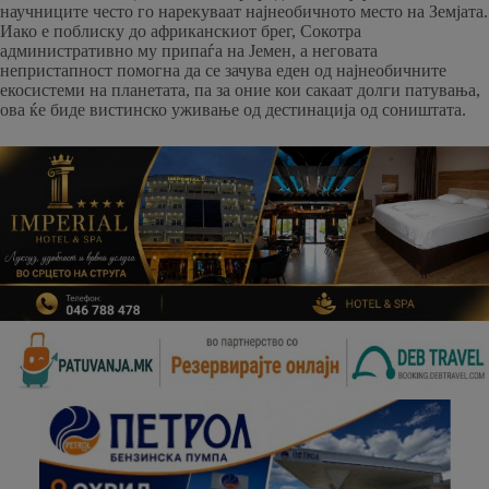
научниците често го нарекуваат најнеобичното место на Земјата.
Иако е поблиску до африканскиот брег, Сокотра
административно му припаѓа на Јемен, а неговата
непристапност помогна да се зачува еден од најнеобичните
екосистеми на планетата, па за оние кои сакаат долги патувања,
ова ќе биде вистинско уживање од дестинација од соништата.