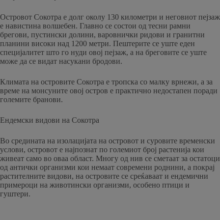
Островот Сокотра е долг околу 130 километри и неговиот пејзаж
е навистина волшебен. Главно се состои од тесни рамни
брегови, пустински долини, варовнички ридови и гранитни
планини високи над 1200 метри. Пештерите се уште еден
специјалитет што го нуди овој пејзаж, а на бреговите се уште
може да се видат насукани бродови.
Климата на островите Сокотра е тропска со малку врнежи, а за
време на монсуните овој остров е практично недостапен поради
големите бранови.
Ендемски видови на Сокотра
Во средината на изолацијата на островот и суровите временски
услови, островот е најпознат по големиот број растенија кои
живеат само во оваа област. Многу од нив се сметаат за остатоци
од антички организми кои немаат современи роднини, а покрај
растителните видови, на островите се среќаваат и ендемични
примероци на животински организми, особено птици и
гуштери.