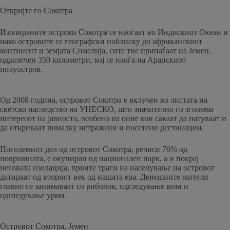
Откријте го Сокотра
Изолираните острови Сокотра се наоѓаат во Индискиот Океан и
иако островите се географски поблиску до африканскиот
континент и земјата Сомалија, сите тие припаѓаат на Јемен,
оддалечен 350 километри, кој се наоѓа на Арапскиот
полуостров.
Од 2008 година, островот Сокотра е вклучен во листата на
светско наследство на УНЕСКО, што значително го зголеми
интересот на јавноста, особено на оние кои сакаат да патуваат и
да откриваат помалку истражени и посетени дестинации.
Поголемиот дел од островот Сокотра, речиси 70% од
површината, е окупиран од национален парк, а и покрај
неговата изолација, првите траги на населување на островот
датираат од вториот век од нашата ера. Денешните жители
главно се занимаваат со риболов, одгледување кози и
одгледување урми.
Островот Сокотра, Јемен