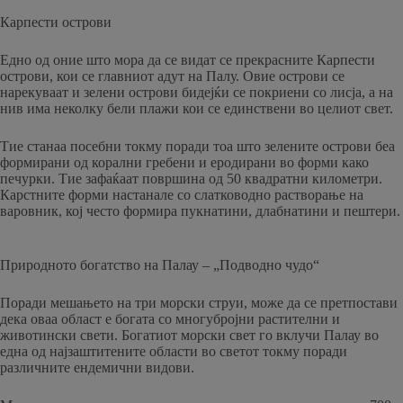
Карпести острови
Едно од оние што мора да се видат се прекрасните Карпести
острови, кои се главниот адут на Палу. Овие острови се
нарекуваат и зелени острови бидејќи се покриени со лисја, а на
нив има неколку бели плажи кои се единствени во целиот свет.
Тие станаа посебни токму поради тоа што зелените острови беа
формирани од корални гребени и еродирани во форми како
печурки. Тие зафаќаат површина од 50 квадратни километри.
Карстните форми настанале со слатководно растворање на
варовник, кој често формира пукнатини, длабнатини и пештери.
Природното богатство на Палау – „Подводно чудо“
Поради мешањето на три морски струи, може да се претпостави
дека оваа област е богата со многубројни растителни и
животински свети. Богатиот морски свет го вклучи Палау во
една од најзаштитените области во светот токму поради
различните ендемични видови.