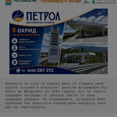
Личноста за која се верува дека ги открила овие 
рајски острови е познатиот шпански истражувач Руј 
Лопез де Вилалобос во 1543 година, кој на своето 
споредно патување го запозна светот со оваа 
природна убавина. По откривањето, островите биле 
припоени кон шпанската колонијална империја како 
дел од територијата.