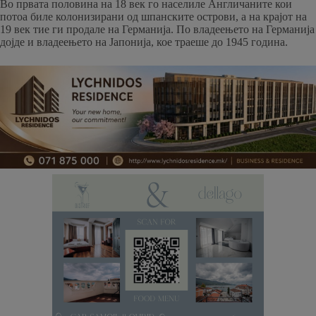
Во првата половина на 18 век го населиле Англичаните кои
потоа биле колонизирани од шпанските острови, а на крајот на
19 век тие ги продале на Германија. По владеењето на Германија
дојде и владеењето на Јапонија, кое траеше до 1945 година.