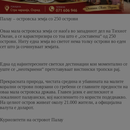
Палау – островска земја со 250 острови
Оваа мала островска земја се наоѓа во западниот дел на Тихиот
Океан, а се карактеризира со тоа што е „составена“ од 250
острови. Ниту една земја во светот нема толку острови во еден
сет што ја сочинуваат земјата.
Една од најинтересните светски дестинации кои моментално се
уште се „неоткриени“ претставуваат вистински тропски рај.
Прекрасната природа, чистата средина и убавината на малите
корални острови поврзани со гребени се главните предности на
оваа мала островска држава. Главен јазик е англискиот и
локалниот палауански, кој населението го користи подеднакво.
На целиот остров живеат околу 21.000 жители, а официјална
валута е доларот.
Куриозитети на островот Палау