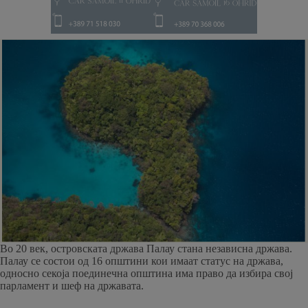
Во 20 век, островската држава Палау стана независна држава.
Палау се состои од 16 општини кои имаат статус на држава,
односно секоја поединечна општина има право да избира свој
парламент и шеф на државата.