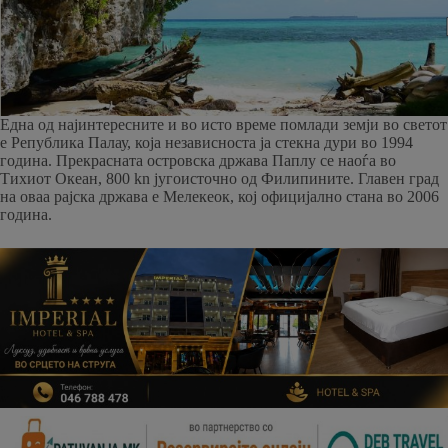
Една од најинтересните и во исто време помлади земји во светот
е Република Палау, која независноста ја стекна дури во 1994
година. Прекрасната островска држава Паплу се наоѓа во
Тихиот Океан, 800 kn југоисточно од Филипините. Главен град
на оваа рајска држава е Мелекеок, кој официјално стана во 2006
година.