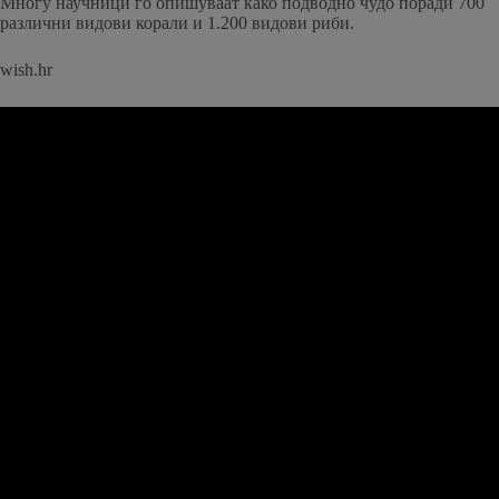
Многу научници го опишуваат како подводно чудо поради 700
различни видови корали и 1.200 видови риби.
wish.hr