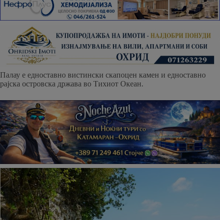
Палау е едноставно вистински скапоцен камен и едноставно
рајска островска држава во Тихиот Океан.