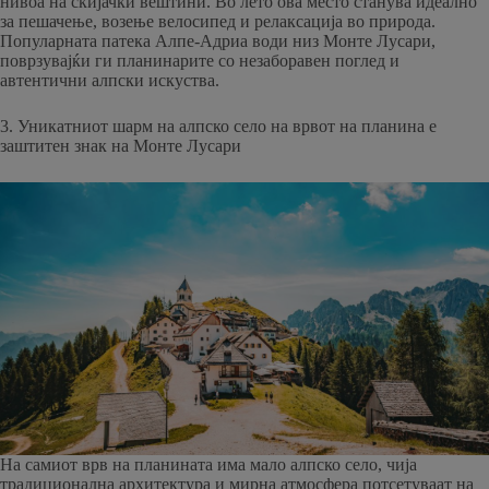
нивоа на скијачки вештини. Во лето ова место станува идеално
за пешачење, возење велосипед и релаксација во природа.
Популарната патека Алпе-Адриа води низ Монте Лусари,
поврзувајќи ги планинарите со незаборавен поглед и
автентични алпски искуства.
3. Уникатниот шарм на алпско село на врвот на планина е
заштитен знак на Монте Лусари
На самиот врв на планината има мало алпско село, чија
традиционална архитектура и мирна атмосфера потсетуваат на