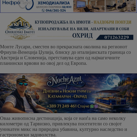
Монте Лусари, сместен во прекрасната околина на регионот
Фриули-Венеција Џулија, блиску до италијанската граница со
Австрија и Словенија, претставува еден од најмагичните
планински врвови во овој дел од Европа.
Оваа живописна дестинација, која се наоѓа на само неколку
километри од Тарвизио, привлекува посетители со својот
уникатен микс на природна убавина, културно наследство и
гастрономски задоволства.