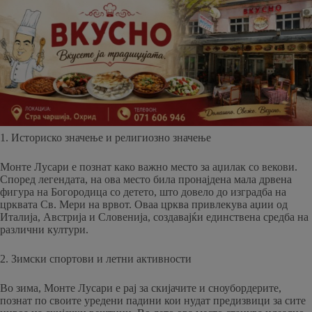
1. Историско значење и религиозно значење
Монте Лусари е познат како важно место за аџилак со векови.
Според легендата, на ова место била пронајдена мала дрвена
фигура на Богородица со детето, што довело до изградба на
црквата Св. Мери на врвот. Оваа црква привлекува аџии од
Италија, Австрија и Словенија, создавајќи единствена средба на
различни култури.
2. Зимски спортови и летни активности
Во зима, Монте Лусари е рај за скијачите и сноубордерите,
познат по своите уредени падини кои нудат предизвици за сите