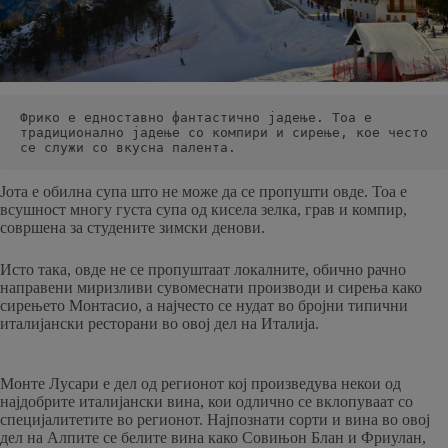
Фрико е едноставно фантастично јадење. Тоа е 
традиционално јадење со компири и сирење, кое често 
се служи со вкусна палента.
Јота е обилна супа што не може да се пропушти овде. Тоа е
всушност многу густа супа од кисела зелка, грав и компир,
совршена за студените зимски денови.
Исто така, овде не се пропуштаат локалните, обично рачно
направени миризливи сувомеснати производи и сирења како
сирењето Монтасио, а најчесто се нудат во бројни типични
италијански ресторани во овој дел на Италија.
Монте Лусари е дел од регионот кој произведува некои од
најдобрите италијански вина, кои одлично се вклопуваат со
специјалитетите во регионот. Најпознати сорти и вина во овој
дел на Алпите се белите вина како Совињон Блан и Фриулан,