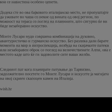
кои се навистина особено ценети.
Додека сте во ова бајковито италијанско место, не пропуштајте
да уживате во чаша со некое од вината од овој регион, по
можност на тераса со поглед на планините, што сигурно ќе ви
биде незаборавно искуство.
Монте Лусари нуди совршена комбинација на духовно,
авантуристичко и гурманско искуство. Без разлика дали барате
моменти на мир и интроспекција, возбуда на скијачките патеки
или незаборавен оброк со поглед на величествените Алпи, ова е
местото каде што ќе ги задоволите сите ваши желби.
Следниот пат кога планирате патување до Тарвизио,
задолжително посетете го Монте Лусари и искусете ја магијата
на овој скриен скапоцен камен на Италија.
wish.hr