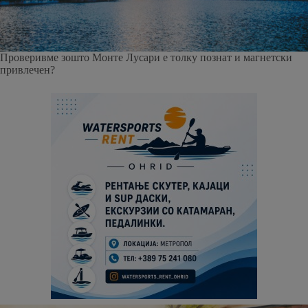
Проверивме зошто Монте Лусари е толку познат и магнетски
привлечен?