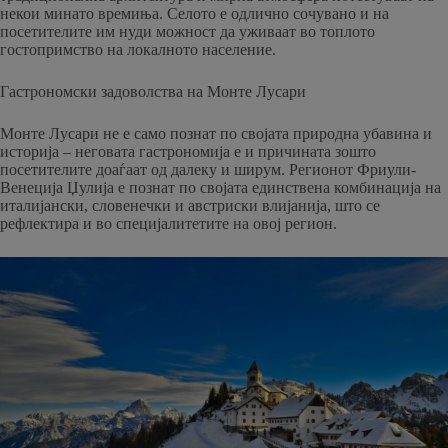
некои минато времиња. Селото е одлично сочувано и на
посетителите им нуди можност да уживаат во топлото
гостопримство на локалното население.
Гастрономски задоволства на Монте Лусари
Монте Лусари не е само познат по својата природна убавина и
историја – неговата гастрономија е и причината зошто
посетителите доаѓаат од далеку и ширум. Регионот Фриули-
Венеција Џулија е познат по својата единствена комбинација на
италијански, словенечки и австриски влијанија, што се
рефлектира и во специјалитетите на овој регион.