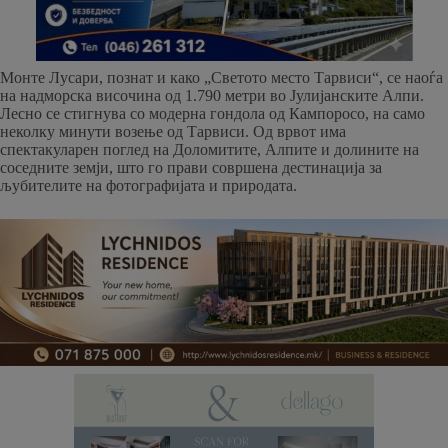
Монте Лусари, познат и како „Светото место Тарвиси“, се наоѓа
на надморска височина од 1.790 метри во Јулијанските Алпи.
Лесно се стигнува со модерна гондола од Кампоросо, на само
неколку минути возење од Тарвиси. Од врвот има
спектакуларен поглед на Доломитите, Алпите и долините на
соседните земји, што го прави совршена дестинација за
љубителите на фотографијата и природата.