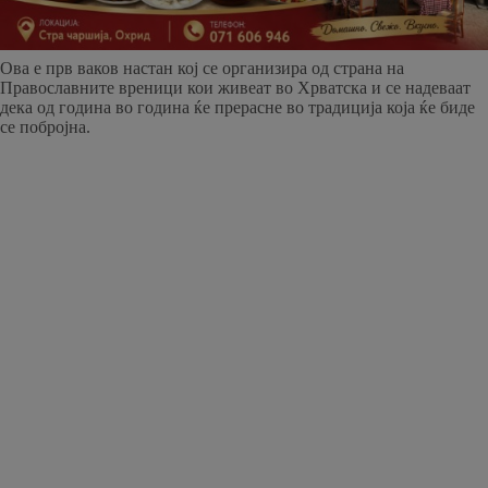
Ова е прв ваков настан кој се организира од страна на
Православните вреници кои живеат во Хрватска и се надеваат
дека од година во година ќе прерасне во традиција која ќе биде
се побројна.