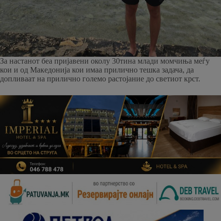
За настанот беа пријавени околу 30тина млади момчиња меѓу
кои и од Македонија кои имаа прилично тешка задача, да
допливаат на прилично големо растојание до светиот крст.