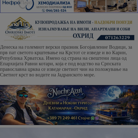
Денеска на големиот верски празник Богојавление Водици, за
прв пат светото крштевање на Крстот се изведе и во Карин,
Република Хрватска. Имено од страна на свештени лица од
Епархијата Равни котари, која е под водство на Српската
православна црква се изведе светиот чин на положување на
Светиот крст во водите на Јадранското море.