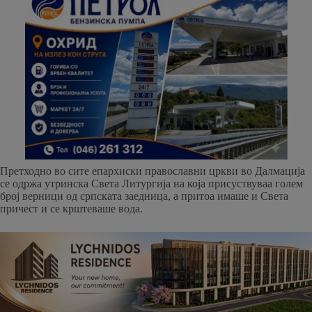
Претходно во сите епархиски православни цркви во Далмација
се одржа утринска Света Литургија на која присуствуваа голем
број верници од српската заедница, а притоа имаше и Света
причест и се крштеваше вода.