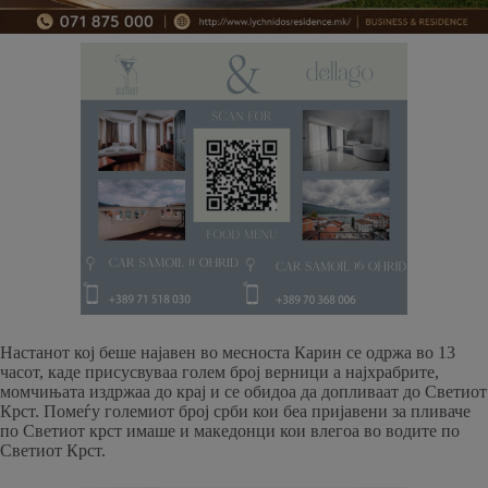
Настанот кој беше најавен во месноста Карин се одржа во 13
часот, каде присусвуваа голем број верници а најхрабрите,
момчињата издржаа до крај и се обидоа да допливаат до Светиот
Крст. Помеѓу големиот број срби кои беа пријавени за пливаче
по Светиот крст имаше и македонци кои влегоа во водите по
Светиот Крст.