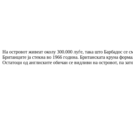
На островот живеат околу 300.000 луѓе, така што Барбадос се см
Британците ја стекна во 1966 година. Британската круна формал
Остатоци од англиските обичаи се видливи на островот, па зат