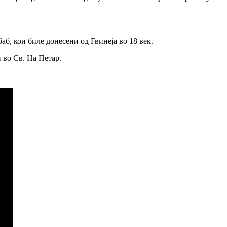
б, кои биле донесени од Гвинеја во 18 век.
 во Св. На Петар.