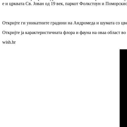
е и црквата Св. Јован од 19 век, паркот Фолкстоун и Поморскио
Откријте ги уникатните градини на Андромеда и шумата со цвеќи
Откријте ја карактеристичната флора и фауна на оваа област в
wish.hr