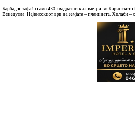
Барбадос зафаќа само 430 квадратни километри во Карипското 
Венецуела. Највисокиот врв на земјата – планината. Хилаби – 