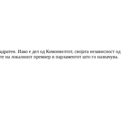
вадратен. Иако е дел од Комонвелтот, својата независност од
ете на локалниот премиер и парламентот што го назначува.