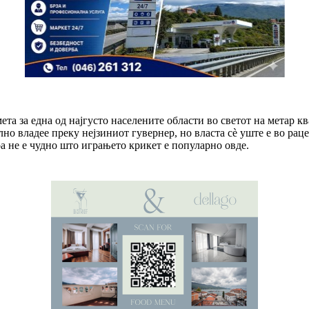
ета за една од најгусто населените области во светот на метар к
но владее преку нејзиниот гувернер, но власта сè уште е во рац
оа не е чудно што играњето крикет е популарно овде.