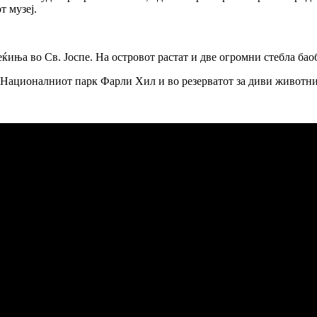
т музеј.
ња во Св. Јоспе. На островот растат и две огромни стебла баоба
о Националниот парк Фарли Хил и во резерватот за диви животни