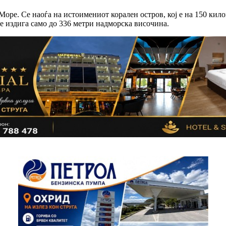
Море. Се наоѓа на истоимениот корален остров, кој е на 150 ки
се издига само до 336 метри надморска височина.