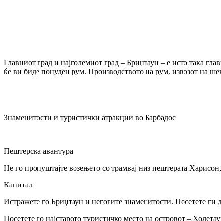
Главниот град и најголемиот град – Бриџтаун – е исто така гл
ќе ви биде понуден рум. Производството на рум, извозот на шеќ
Знаменитости и туристички атракции во Барбадос
Пештерска авантура
Не го пропуштајте возењето со трамвај низ пештерата Харисон,
Капитал
Истражете го Бриџтаун и неговите знаменитости. Посетете ги д
Посетете го најстарото туристичко место на островот – Холета