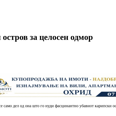
 остров за целосен одмор
 само дел од она што го нуди фасцинантно убавиот карипски ос