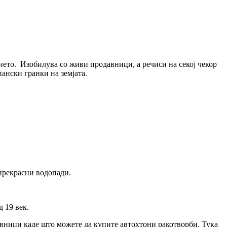
нието. Изобилува со живи продавници, а речиси на секој чекор
пански гранки на земјата.
 прекрасни водопади.
 19 век.
авници каде што можете да купите автохтони ракотворби. Тука