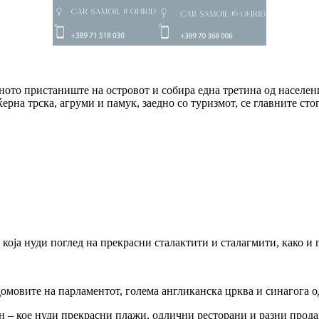
авното пристаниште на островот и собира една третина од населе
ерна трска, агруми и памук, заедно со туризмот, се главните сто
 која нуди поглед на прекрасни сталактити и сталагмити, како и
омовите на парламентот, голема англиканска црква и синагога од
ун – кое нуди прекрасни плажи, одлични ресторани и разни прод