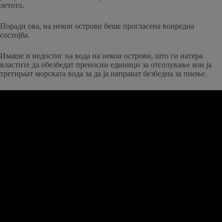
летото.
Поради ова, на некои острови беше прогласена вонредна
состојба.
Имаше и недостиг на вода на некои острови, што ги натера
властите да обезбедат преносни единици за отсолување кои ја
третираат морската вода за да ја направат безбедна за пиење.