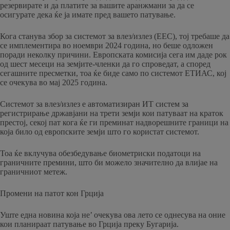
резервирате и да платите за вашите аранжмани за да се
осигурате дека ќе ја имате пред вашето патување.
Кога станува збор за системот за влез/излез (ЕЕС), тој требаше да
се имплементира во ноември 2024 година, но беше одложен
поради неколку причини. Европската комисија сега им даде рок
од шест месеци на земјите-членки да го спроведат, а според
сегашните пресметки, тоа ќе биде само по системот ЕТИАС, кој
се очекува во мај 2025 година.
Системот за влез/излез е автоматизиран ИТ систем за
регистрирање државјани на трети земји кои патуваат на краток
престој, секој пат кога ќе ги преминат надворешните граници на
која било од европските земји што го користат системот.
Тоа ќе вклучува обезбедување биометриски податоци на
граничните премини, што би можело значително да влијае на
граничниот метеж.
Промени на патот кон Грција
Уште една новина која не’ очекува ова лето се однесува на оние
кои планираат патување во Грција преку Бугарија.