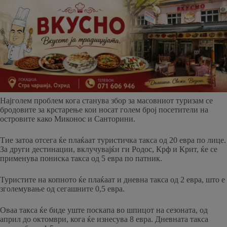
Најголем проблем кога станува збор за масовниот туризам се
бродовите за крстарење кои носат голем број посетители на
островите како Миконос и Санторини.
Тие затоа отсега ќе плаќаат туристичка такса од 20 евра по лице.
За други дестинации, вклучувајќи ги Родос, Крф и Крит, ќе се
применува пониска такса од 5 евра по патник.
Туристите на копното ќе плаќаат и дневна такса од 2 евра, што е
зголемување од сегашните 0,5 евра.
Оваа такса ќе биде уште поскапа во шпицот на сезоната, од
април до октомври, кога ќе изнесува 8 евра. Дневната такса