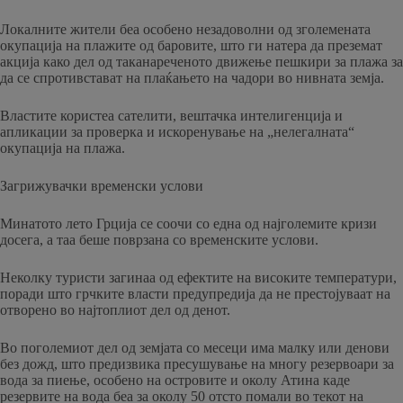
Локалните жители беа особено незадоволни од зголемената
окупација на плажите од баровите, што ги натера да преземат
акција како дел од таканареченото движење пешкири за плажа за
да се спротивстават на плаќањето на чадори во нивната земја.
Властите користеа сателити, вештачка интелигенција и
апликации за проверка и искоренување на „нелегалната“
окупација на плажа.
Загрижувачки временски услови
Минатото лето Грција се соочи со една од најголемите кризи
досега, а таа беше поврзана со временските услови.
Неколку туристи загинаа од ефектите на високите температури,
поради што грчките власти предупредија да не престојуваат на
отворено во најтоплиот дел од денот.
Во поголемиот дел од земјата со месеци има малку или денови
без дожд, што предизвика пресушување на многу резервоари за
вода за пиење, особено на островите и околу Атина каде
резервите на вода беа за околу 50 отсто помали во текот на