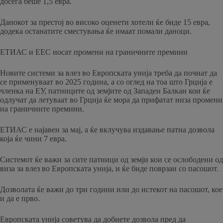
досега беше 1,5 евра.
Данокот за престој во високо оценети хотели ќе биде 15 евра,
додека останатите сместувања ќе имаат помали даноци.
ЕТИАС и ЕЕС носат промени на граничните премини
Новите системи за влез во Европската унија треба да почнат да
се применуваат во 2025 година, а со оглед на тоа што Грција е
членка на ЕУ, патниците од земјите од Западен Балкан кои ќе
одлучат да летуваат во Грција ќе мора да прифатат низа промени
на граничните премини.
ЕТИАС е најавен за мај, а ќе вклучува издавање патна дозвола
која ќе чини 7 евра.
Системот ќе важи за сите патници од земји кои се ослободени од
виза за влез во Европската унија, и ќе биде поврзан со пасошот.
Дозволата ќе важи до три години или до истекот на пасошот, кое
и да е прво.
Европската унија советува да добиете дозвола пред да