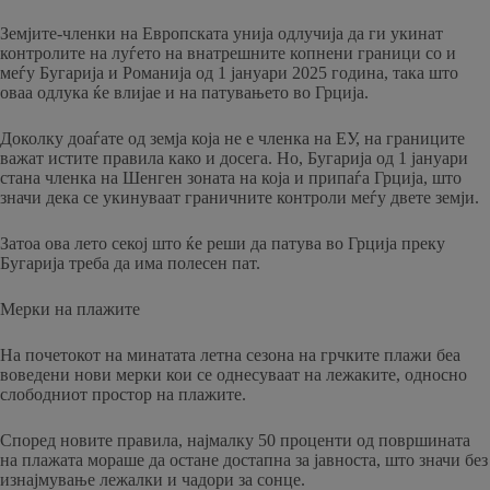
Земјите-членки на Европската унија одлучија да ги укинат
контролите на луѓето на внатрешните копнени граници со и
меѓу Бугарија и Романија од 1 јануари 2025 година, така што
оваа одлука ќе влијае и на патувањето во Грција.
Доколку доаѓате од земја која не е членка на ЕУ, на границите
важат истите правила како и досега. Но, Бугарија од 1 јануари
стана членка на Шенген зоната на која и припаѓа Грција, што
значи дека се укинуваат граничните контроли меѓу двете земји.
Затоа ова лето секој што ќе реши да патува во Грција преку
Бугарија треба да има полесен пат.
Мерки на плажите
На почетокот на минатата летна сезона на грчките плажи беа
воведени нови мерки кои се однесуваат на лежаките, односно
слободниот простор на плажите.
Според новите правила, најмалку 50 проценти од површината
на плажата мораше да остане достапна за јавноста, што значи без
изнајмување лежалки и чадори за сонце.