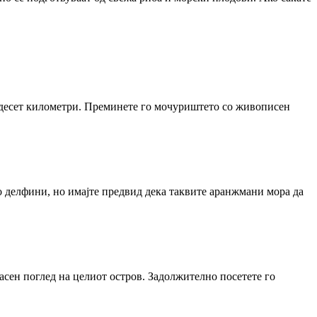
у десет километри. Преминете го мочуриштето со живописен
 делфини, но имајте предвид дека таквите аранжмани мора да
расен поглед на целиот остров. Задолжително посетете го