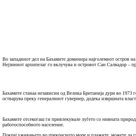
Во западниот дел на Бахамите доминира најголемиот остров на з
Нејзиниот архипелаг го вклучува и островот Сан Салвадор – пр
Бахамите станаа независни од Велика Британија дури во 1973 г
остварува преку генералниот гувернер, додека извршната власт 
Бахамите отсекогаш ги привлекувале луѓето со нивната природн
работоспособното население.
Покрај уживањето во прекрасното море и плажите, можете да г