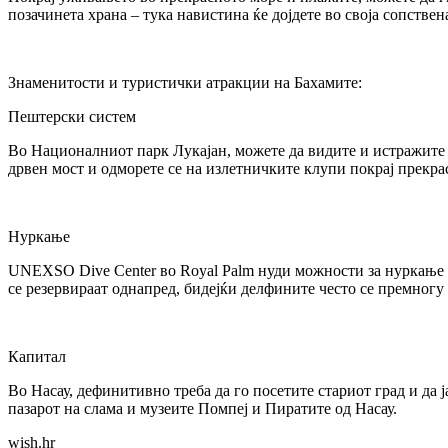
позачинета храна – тука навистина ќе дојдете во своја сопствен
Знаменитости и туристички атракции на Бахамите:
Пештерски систем
Во Националниот парк Лукајан, можете да видите и истражите 
дрвен мост и одморете се на излетничките клупи покрај прекр
Нуркање
UNEXSO Dive Center во Royal Palm нуди можности за нуркање з
се резервираат однапред, бидејќи делфините често се премногу
Капитал
Во Насау, дефинитивно треба да го посетите стариот град и да ј
пазарот на слама и музеите Помпеј и Пиратите од Насау.
wish.hr