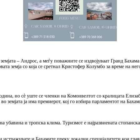
емјата – Андрос, а меѓу поважните се издвојуваат Гранд Бахама 
вата земја со која се сретнал Кристофер Колумбо за време на нег
одина, но сè уште се членки на Комонвелтот со кралицата Елиза
во земјата ја има премиерот, кој го избира парламентот на Бахам
а убавина и тропска клима. Туризмот е најразвиената стопанска
и истражувате и Бахамите преку локални специјалитети кои главн