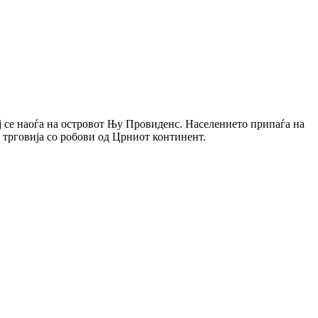
ј се наоѓа на островот Њу Провиденс. Населението припаѓа на
 трговија со робови од Црниот континент.