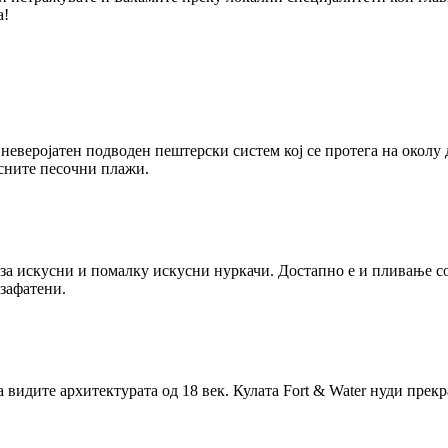
а!
неверојатен подводен пештерски систем кој се протега на окол
асните песочни плажи.
а искусни и помалку искусни нуркачи. Достапно е и пливање со
 зафатени.
а видите архитектурата од 18 век. Кулата Fort & Water нуди прек