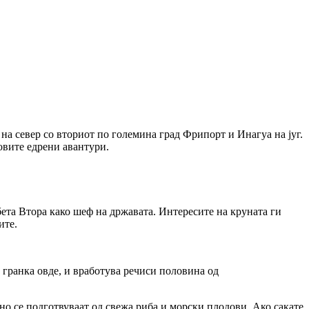
на север со вториот по големина град Фрипорт и Инагуа на југ.
овите едрени авантури.
бета Втора како шеф на државата. Интересите на круната ги
ите.
 гранка овде, и вработува речиси половина од
о се подготвуваат од свежа риба и морски плодови. Ако сакате