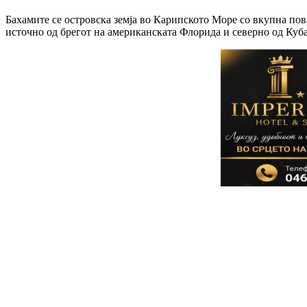
Бахамите се островска земја во Карипското Море со вкупна пов
источно од брегот на американската Флорида и северно од Куба