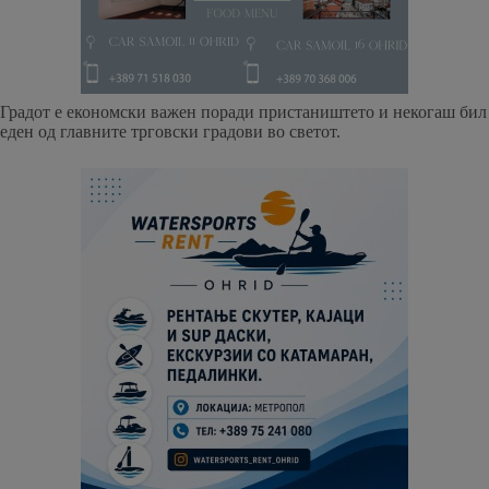
Градот е економски важен поради пристаништето и некогаш бил
еден од главните трговски градови во светот.