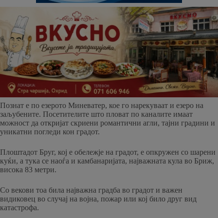
Познат е по езерото Миневатер, кое го нарекуваат и езеро на
заљубените. Посетителите што пловат по каналите имаат
можност да откријат скриени романтични агли, тајни градини и
уникатни погледи кон градот.
Плоштадот Бруг, кој е обележје на градот, е опкружен со шарени
куќи, а тука се наоѓа и камбанаријата, најважната кула во Бриж,
висока 83 метри.
Со векови тоа била најважна градба во градот и важен
видиковец во случај на војна, пожар или кој било друг вид
катастрофа.