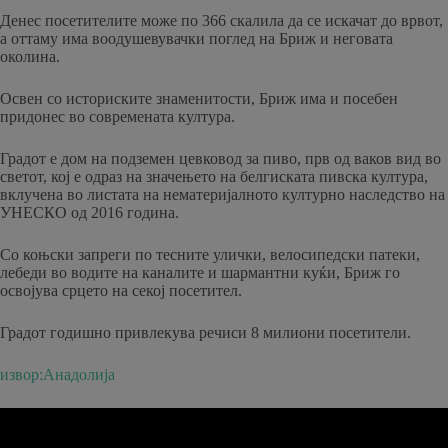
Денес посетителите може по 366 скалила да се искачат до врвот,
а оттаму има воодушевувачки поглед на Бриж и неговата
околина.
Освен со историските знаменитости, Бриж има и посебен
придонес во современата култура.
Градот е дом на подземен цевковод за пиво, прв од ваков вид во
светот, кој е одраз на значењето на белгиската пивска култура,
вклучена во листата на нематеријалното културно наследство на
УНЕСКО од 2016 година.
Со коњски запреги по тесните улички, велосипедски патеки,
лебеди во водите на каналите и шармантни куќи, Бриж го
освојува срцето на секој посетител.
Градот годишно привлекува речиси 8 милиони посетители.
извор:Анадолија