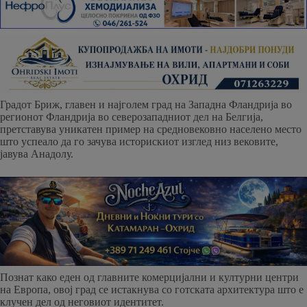
Градот Бриж, главен и најголем град на Западна Фландрија во
регионот Фландрија во северозападниот дел на Белгија,
претставува уникатен пример на средновековно населено место
што успеало да го зачува историскиот изглед низ вековите,
јавува Анадолу.
Познат како еден од главните комерцијални и културни центри
на Европа, овој град се истакнува со готската архитектура што е
клучен дел од неговиот идентитет.