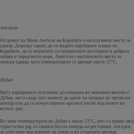
Ангвила
Островот на Мали Антили на Карибите е ексклузивно место за
одмор. Доколку сакате да ги видите најубавите плажи на
Карибите, да се опуштите со гурманските ресторани и добрата
забава и тиркизното море, Анвгила е вистинското место за
зимски одмор, кога температурите се движат околу 27°C.
Дубаи
Меѓу најбараните егзотични дестинации во зимските месеци е
Дубаи, место каде што можете да одите на скијање во трговски
центар или да го почувствувате врелиот песок под нозете во
истиот ден.
Во зима температурата во Дубаи е околу 23°C, што го прави овој
туристички рај, со својата богата понуда на ресторани, погоден
за сите оние кои копнеат за сонце и во студените месеци.