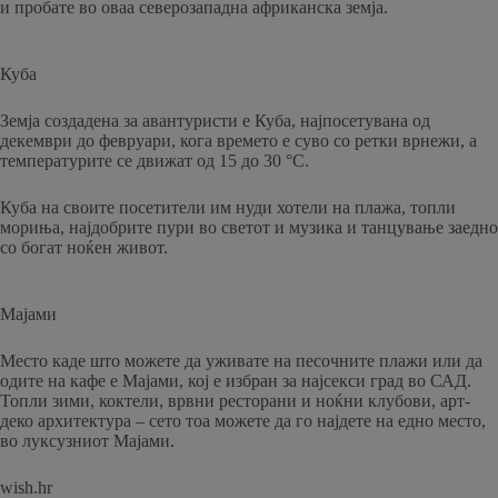
и пробате во оваа северозападна африканска земја.
Куба
Земја создадена за авантуристи е Куба, најпосетувана од
декември до февруари, кога времето е суво со ретки врнежи, а
температурите се движат од 15 до 30 °C.
Куба на своите посетители им нуди хотели на плажа, топли
мориња, најдобрите пури во светот и музика и танцување заедно
со богат ноќен живот.
Мајами
Место каде што можете да уживате на песочните плажи или да
одите на кафе е Мајами, кој е избран за најсекси град во САД.
Топли зими, коктели, врвни ресторани и ноќни клубови, арт-
деко архитектура – сето тоа можете да го најдете на едно место,
во луксузниот Мајами.
wish.hr