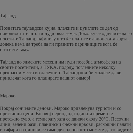
Тајланд
Познатата тајландска кујна, плажите и џунглите се дел од
поволностите што ги нуди оваа земја. Доколку се одлучите да го
посетите Тајланд, најмногу што ќе платите е авионската карта,
додека нема да треба да ги празните паричниците кога ќе
стигнете таму.
Тајланд во зимските месеци им нуди посебна атмосфера на
своите посетители, а ТУКА, подолу, погледнете неколку
прекрасни места во далечниот Тајланд кои би можеле да ве
привлечат кога го планирате вашиот одмор!
Мароко
Покрај сончевите денови, Мароко привлекува туристи и со
пристапни цени. Во овој период од годината времето е
претежно суво, а температурата се движи околу 20°C. Песочни
дини, зелени оази, планински снежни врвови, раскошни палати
и сафари со џипови се само дел од она што можете да го видите