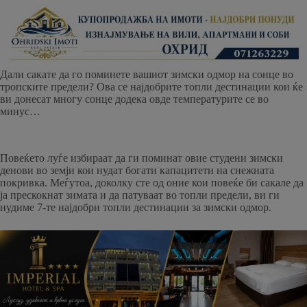
Дали сакате да го поминете вашиот зимски одмор на сонце во
тропските предели? Ова се најдобрите топли дестинации кои ќе
ви донесат многу сонце додека овде температурите се во
минус…
Повеќето луѓе избираат да ги поминат овие студени зимски
денови во земји кои нудат богати капацитети на снежната
покривка. Меѓутоа, доколку сте од оние кои повеќе би сакале да
ја прескокнат зимата и да патуваат во топли предели, ви ги
нудиме 7-те најдобри топли дестинации за зимски одмор.