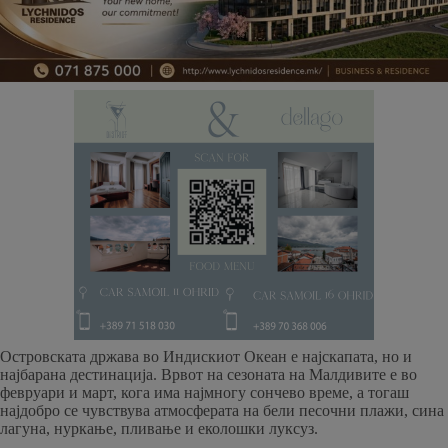
Островската држава во Индискиот Океан е најскапата, но и
најбарана дестинација. Врвот на сезоната на Малдивите е во
февруари и март, кога има најмногу сончево време, а тогаш
најдобро се чувствува атмосферата на бели песочни плажи, сина
лагуна, нуркање, пливање и еколошки луксуз.