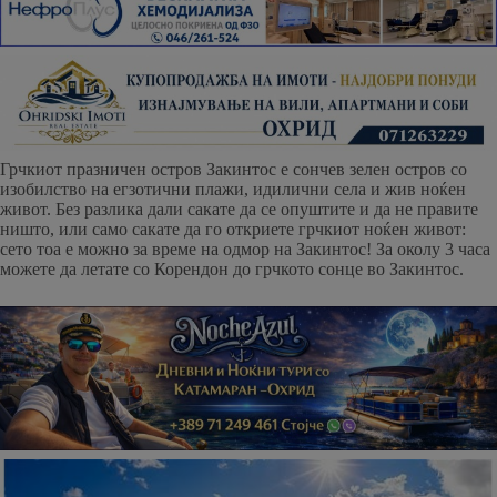
Грчкиот празничен остров Закинтос е сончев зелен остров со
изобилство на егзотични плажи, идилични села и жив ноќен
живот. Без разлика дали сакате да се опуштите и да не правите
ништо, или само сакате да го откриете грчкиот ноќен живот:
сето тоа е можно за време на одмор на Закинтос! За околу 3 часа
можете да летате со Корендон до грчкото сонце во Закинтос.