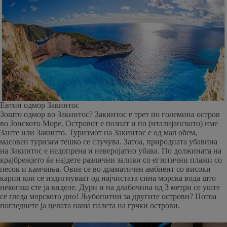
Евтин одмор Закинтос
Зошто одмор во Закинтос? Закинтос е трет по големина остров
во Јонското Море. Островот е познат и по (италијанското) име
Занте или Закинто. Туризмот на Закинтос е од мал обем,
масовен туризам тешко се случува. Затоа, природната убавина
на Закинтос е недопрена и неверојатно убава. По должината на
крајбрежјето ќе најдете различни заливи со егзотични плажи со
песок и камчиња. Овие се во драматичен амбиент со високи
карпи кои се издигнуваат од најчистата сина морска вода што
некогаш сте ја виделе. Дури и на длабочина од 3 метри се уште
се гледа морското дно! Љубопитни за другите острови? Потоа
погледнете ја целата наша палета на грчки острови.