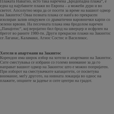
Плажата Навагио, исто така наречена „Бродопадна плажа“, е
една од најубавите плажи во Европа – а можеби дури и во
светот. Апсолутно мора да се посети за време на вашиот одмор
на Закинтос! Оваа позната плажа се наоѓа во прекрасен
изолиран залив опкружен со драматични варовнички карпи со
зелени врвови. На песочната плажа има бродолом наречен
„Панајотис“, кој веројатно бил брод на шверцер и исфрлен на
брегот во раните 1980-ти. Други прекрасни плажи на Закинтос
се Лаганас, Каламаки, Агиос Состис и Василикос.
Хотели и апартмани на Закинтос
Корендон има широк избор на хотели и апартмани на Закинтос.
Сите сместувања се избрани со големо внимание за да го
направат вашиот одмор на Закинтос што е можно попријатен.
При изборот на сместувачките капацитети, се посветува
внимание, меѓу другото, на нивната локација во однос на
плажите, опциите за јадење и сите центри на градот.