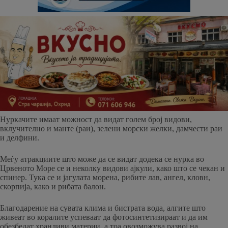
Нуркачите имаат можност да видат голем број видови,
вклучително и манте (раи), зелени морски желки, дамчести раи
и делфини.
Меѓу атракциите што може да се видат додека се нурка во
Црвеното Море се и неколку видови ајкули, како што се чекан и
спинер. Тука се и јагулата морена, рибите лав, ангел, кловн,
скорпија, како и рибата балон.
Благодарение на сувата клима и бистрата вода, алгите што
живеат во коралите успеваат да фотосинтетизираат и да им
обезбедат хранливи материи, а тоа овозможува развој на