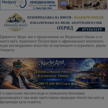
Црвеното Море, кое е продолжение на Индискиот Океан и се
наоѓа меѓу Арапскиот Полуостров и африканскиот континент,
нуди несекојдневно искуство за научниците и нуркачите, јавува
Анадолу.
Со кристално чистата вода и уникатната биолошка
разновидност ова море претставува природно богатство што ја
фасцинира цела планета.