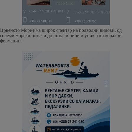
Црвеното Море има широк спектар на подводни видови, од
големи морски цицачи до помали риби и уникатни корални
формации.