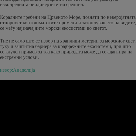
извонредната биодиверзитетна средина.
Коралните гребени на Црвеното Море, познати по неверојатната
отпорност кон климатските промени и затоплувањето на водите,
се меѓу најзначајните морски екосистеми во светот.
Тие не само што се извор на хранливи материи за морскиот свет,
туку и заштитна бариера за крајбрежните екосистеми, при што
се клучен пример за тоа како природата може да се адаптира на
екстремни услови.
извор:Анадолија