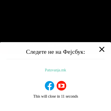
Следете не на Фејсбук:
Patuvanja.mk
BALKAN TRIP
НИЗ МАКЕДОНИЈА
РЕСТОРАНИ
ХОТЕЛИ
За Нас
This will close in
10
seconds
Добредојдовте на мојот блог за патувања! Ве носам на
патување на култура, храна, атракции и авантура.
Придружете ми се додека го истражуваме светот заедно!