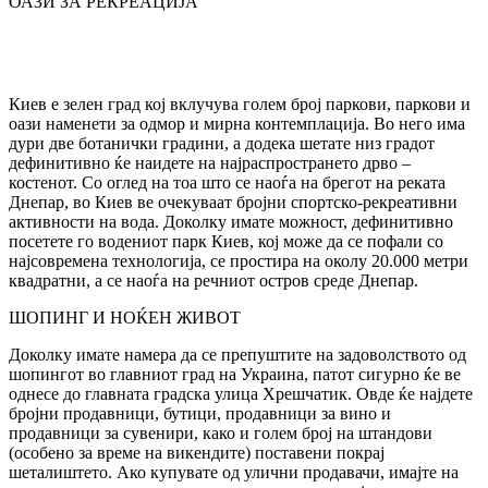
ОАЗИ ЗА РЕКРЕАЦИЈА
Киев е зелен град кој вклучува голем број паркови, паркови и
оази наменети за одмор и мирна контемплација. Во него има
дури две ботанички градини, а додека шетате низ градот
дефинитивно ќе наидете на најраспространето дрво –
костенот. Со оглед на тоа што се наоѓа на брегот на реката
Днепар, во Киев ве очекуваат бројни спортско-рекреативни
активности на вода. Доколку имате можност, дефинитивно
посетете го водениот парк Киев, кој може да се пофали со
најсовремена технологија, се простира на околу 20.000 метри
квадратни, а се наоѓа на речниот остров среде Днепар.
ШОПИНГ И НОЌЕН ЖИВОТ
Доколку имате намера да се препуштите на задоволството од
шопингот во главниот град на Украина, патот сигурно ќе ве
однесе до главната градска улица Хрешчатик. Овде ќе најдете
бројни продавници, бутици, продавници за вино и
продавници за сувенири, како и голем број на штандови
(особено за време на викендите) поставени покрај
шеталиштето. Ако купувате од улични продавачи, имајте на