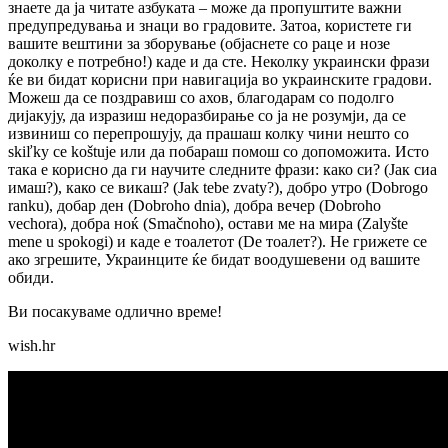
знаете да ја читате азбуката – може да пропуштите важни
предупредувања и знаци во градовите. Затоа, користете ги
вашите вештини за зборување (објаснете со раце и нозе
доколку е потребно!) каде и да сте. Неколку украински фрази
ќе ви бидат корисни при навигација во украинските градови.
Можеш да се поздравиш со ахов, благодарам со подолго
дијакују, да изразиш недоразбирање со ја не розумји, да се
извиниш со перепрошују, да прашаш колку чини нешто со
skiľky ce koštuje или да побараш помош со допоможита. Исто
така е корисно да ги научите следните фрази: како си? (Јак сиа
имаш?), како се викаш? (Jak tebe zvaty?), добро утро (Dobrogo
ranku), добар ден (Dobroho dnia), добра вечер (Dobroho
vechora), добра ноќ (Smačnoho), остави ме на мира (Zalyšte
mene u spokogi) и каде е тоалетот (De тоалет?). Не грижете се
ако згрешите, Украинците ќе бидат воодушевени од вашите
обиди.
Ви посакуваме одлично време!
wish.hr