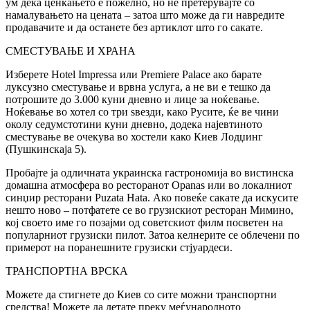
ум дека ценкањето е пожелно, но не претерувајте со
намалувањето на цената – затоа што може да ги навредите
продавачите и да останете без артиклот што го сакате.
СМЕСТУВАЊЕ И ХРАНА
Изберете Hotel Impressa или Premiere Palace ако барате
луксузно сместување и врвна услуга, а не ви е тешко да
потрошите до 3.000 куни дневно и лице за ноќевање.
Ноќевање во хотел со три ѕвезди, како Русите, ќе ве чини
околу седумстотини куни дневно, додека најевтиното
сместување ве очекува во хостели како Киев Лодџинг
(Пушкинскаја 5).
Пробајте ја одличната украинска гастрономија во вистинска
домашна атмосфера во ресторанот Opanas или во локалниот
синџир ресторани Puzata Hata. Ако повеќе сакате да искусите
нешто ново – потфатете се во грузискиот ресторан Мимино,
кој своето име го позајми од советскиот филм посветен на
популарниот грузиски пилот. Затоа келнерите се облечени по
примерот на поранешните грузиски стјуардеси.
ТРАНСПОРТНА ВРСКА
Можете да стигнете до Киев со сите можни транспортни
средства! Можете да летате преку меѓународното