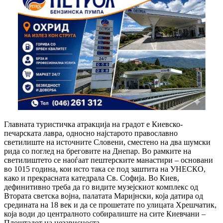
Главната туристичка атракција на градот е Киевско-
печарската лавра, односно најстарото православно
светилиште на источните Словени, сместено на два шумски
рида со поглед на бреговите на Днепар. Во рамките на
светилиштето се наоѓаат пештерските манастири – основани
во 1015 година, кои исто така се под заштита на УНЕСКО,
како и прекрасната катедрала Св. Софија. Во Киев,
дефинитивно треба да го видите музејскиот комплекс од
Втората светска војна, палатата Маријнски, која датира од
средината на 18 век и да се прошетате по улицата Хрешчатик,
која води до централното собиралиште на сите Киевчани –
Плоштадот на независноста.