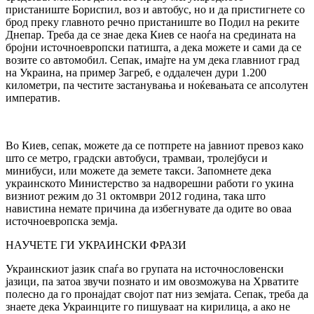
пристаниште Бориспил, воз и автобус, но и да пристигнете со
брод преку главното речно пристаниште во Подил на реките
Днепар. Треба да се знае дека Киев се наоѓа на средината на
бројни источноевропски патишта, а дека можете и сами да се
возите со автомобил. Сепак, имајте на ум дека главниот град
на Украина, на пример Загреб, е оддалечен дури 1.200
километри, па честите застанувања и ноќевањата се апсолутен
императив.
Во Киев, сепак, можете да се потпрете на јавниот превоз како
што се метро, ​​градски автобуси, трамваи, тролејбуси и
минибуси, или можете да земете такси. Запомнете дека
украинското Министерство за надворешни работи го укина
визниот режим до 31 октомври 2012 година, така што
навистина немате причина да избегнувате да одите во оваа
источноевропска земја.
НАУЧЕТЕ ГИ УКРАИНСКИ ФРАЗИ
Украинскиот јазик спаѓа во групата на источнословенски
јазици, па затоа звучи познато и им овозможува на Хрватите
полесно да го пронајдат својот пат низ земјата. Сепак, треба да
знаете дека Украинците го пишуваат на кирилица, а ако не