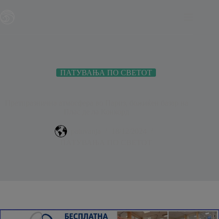
Skip
modal-check
to
content
ПАТУВАЊА ПО СВЕТОТ
Претпразнична атмосфера во Париз, божиќен базар на
Плас де ла Конкорд
patuvanja
18/12/2024
ПАТУВАЊА ПО СВЕТОТ