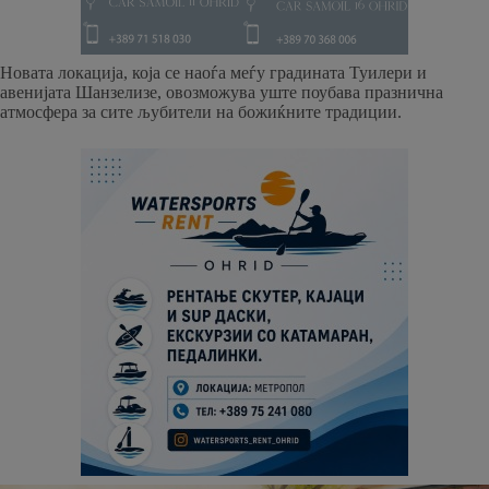
Новата локација, која се наоѓа меѓу градината Туилери и
авенијата Шанзелизе, овозможува уште поубава празнична
атмосфера за сите љубители на божиќните традиции.