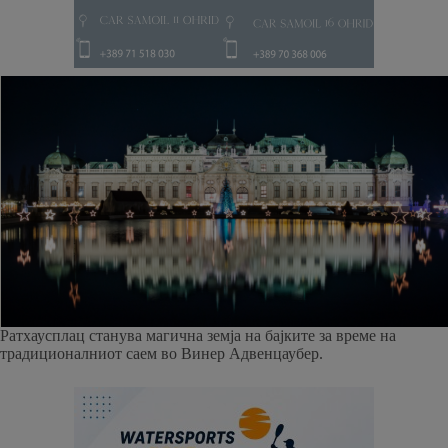
Ратхаусплац станува магична земја на бајките за време на
традиционалниот саем во Винер Адвенцаубер.