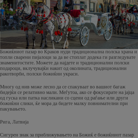
Божиќниот пазар во Краков нуди традиционална полска храна и
топли сварени пијалоци за да ве стоплат додека ги разгледувате
знаменитостите. Можете да најдете и традиционални полски
подароци, вклучувајќи накит од околината, традиционални
ракотворби, полски божиќни украси.
Многу од нив може лесно да се спакуваат во вашиот багаж
бидејќи се релативно мали. Меѓутоа, ако се фокусирате на јајца
од гуска или патка насликани со сцени од раѓање или други
божиќни слики, ќе мора да бидете малку повнимателни при
пакувањето.
Рига, Латвија
Сигурен знак за приближувањето на Божиќ е божиќниот пазар