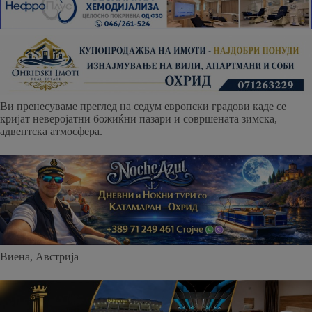
Ви пренесуваме преглед на седум европски градови каде се
кријат неверојатни божиќни пазари и совршената зимска,
адвентска атмосфера.
Виена, Австрија