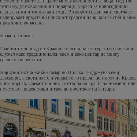
Особено, можете да најдете многу активности за деца. Над 150
тезги нудат новогодишни подароци, украси за новогодишни
елки, слатки и топли напитоци. Во морето разиграни светла се
издвојуваат дрвјата во блискиот градски парк, кои се специјално
празнично украсени.
Краков, Полска
Главниот плоштад во Краков е центар на културата и со векови
служел како традиционален саем и како центар на многу
градски свечености.
Најпознатиот божиќен пазар во Полска се одржува секој
декември, а светилките и украсите го прават центарот на Краков
уште поубав. Саемот обично се отвора на крајот на ноември или
почетокот на декември и трае до почетокот на јануари.