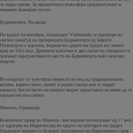
за ладно време. За празничната атмосфера придонесуваат и
чешките божиќни песни.
Будимпешта, Унгарија
На крајот на ноември, плоштадот Vörösmarty се претвора во
свечен панаѓур на прекрасната Будимпешта од бајките.
Позицијата е идеална, веднаш во срцето на градот на самиот
крај на Váci utca. Дрвените куќички и две сцени на отворено го
заземаат најатрактивното место во Будимпешта веќе неколку
недели.
Во воздухот се чувствува мирисот на мед од традиционални
колачи, варено вино, цимет и разни слатки кои се шират
наоколу. Богатството на вашиот мирис едноставно ве мами да се
прошетате низ саемот.
Минхен, Германија
Божиќниот пазар во Минхен, чии корени потекнуваат од 17 век,
се одржува на Мариенплац во срцето на центарот на градот.
Градските архиви го бележат постоењето на Николаевиот саем