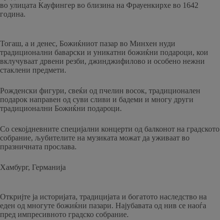
во улицата Кауфингер во близина на Фрауенкирхе во 1642
година.
Тогаш, а и денес, Божиќниот пазар во Минхен нуди
традиционални баварски и уникатни божиќни подароци, кои
вклучуваат дрвени резби, джинджифилово и особено нежни
стаклени предмети.
Рожденски фигури, свеќи од пчелин восок, традиционален
подарок направен од суви сливи и бадеми и многу други
традиционални Божиќни подароци.
Со секојдневните специјални концерти од балконот на градското
собрание, љубителите на музиката можат да уживаат во
празничната прослава.
Хамбург, Германија
Откријте ја историјата, традицијата и богатото наследство на
еден од многуте божиќни пазари. Најубавата од нив се наоѓа
пред импресивното градско собрание.