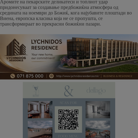
Аромите на пекарските деликатеси и топлиот удар
придонесуваат за создавање предбожиќна атмосфера од
средината на ноември до Божиќ, кога најубавите плоштади во
Виена, европска класика која не се пропушта, се
трансформираат во прекрасни божиќни пазари.