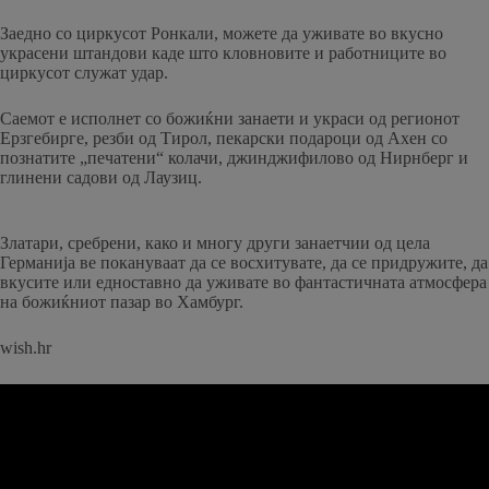
Заедно со циркусот Ронкали, можете да уживате во вкусно
украсени штандови каде што кловновите и работниците во
циркусот служат удар.
Саемот е исполнет со божиќни занаети и украси од регионот
Ерзгебирге, резби од Тирол, пекарски подароци од Ахен со
познатите „печатени“ колачи, джинджифилово од Нирнберг и
глинени садови од Лаузиц.
Златари, сребрени, како и многу други занаетчии од цела
Германија ве покануваат да се восхитувате, да се придружите, да
вкусите или едноставно да уживате во фантастичната атмосфера
на божиќниот пазар во Хамбург.
wish.hr