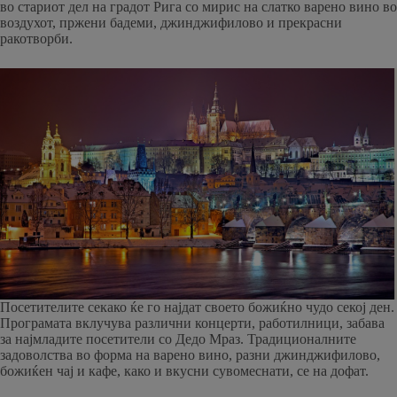
во стариот дел на градот Рига со мирис на слатко варено вино во
воздухот, пржени бадеми, джинджифилово и прекрасни
ракотворби.
Посетителите секако ќе го најдат своето божиќно чудо секој ден.
Програмата вклучува различни концерти, работилници, забава
за најмладите посетители со Дедо Мраз. Традиционалните
задоволства во форма на варено вино, разни джинджифилово,
божиќен чај и кафе, како и вкусни сувомеснати, се на дофат.