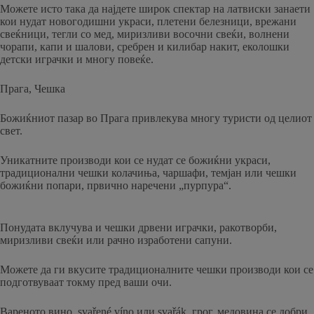
Можете исто така да најдете широк спектар на латвиски занаети
кои нудат новогодишни украси, плетени белезници, врежани
свеќници, тегли со мед, миризливи восочни свеќи, волнени
чорапи, капи и шалови, сребрен и килибар накит, еколошки
детски играчки и многу повеќе.
Прага, Чешка
Божиќниот пазар во Прага привлекува многу туристи од целиот
свет.
Уникатните производи кои се нудат се божиќни украси,
традиционални чешки колачиња, чаршафи, темјан или чешки
божиќни попари, првично наречени „пурпура“.
Понудата вклучува и чешки дрвени играчки, ракотворби,
миризливи свеќи или рачно изработени сапуни.
Можете да ги вкусите традиционалните чешки производи кои се
подготвуваат токму пред ваши очи.
Вареното вино, svařené víno или svařák, грог, медовина се добри