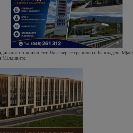
ндискиот потконтинент. На север се граничи со Бангладеш, Мјанм
и Малдивите.