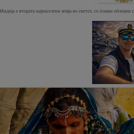
Индија е втората најнаселена земја во светот, со плажи облеани 