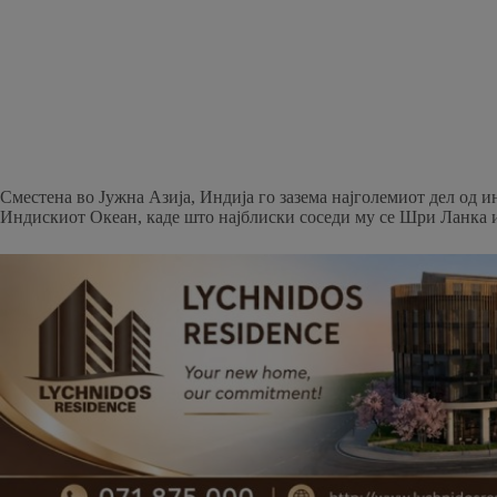
Сместена во Јужна Азија, Индија го зазема најголемиот дел од и
Индискиот Океан, каде што најблиски соседи му се Шри Ланка 