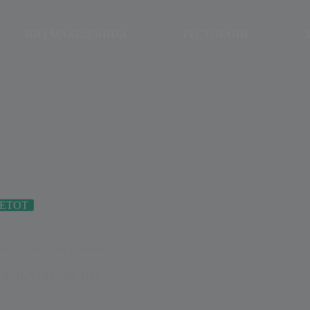
modal-check
НИЗ МАКЕДОНИЈА
РЕСТОРАНИ
ЕТОТ
тки и природна убавина
ВАЊА ПО СВЕТОТ