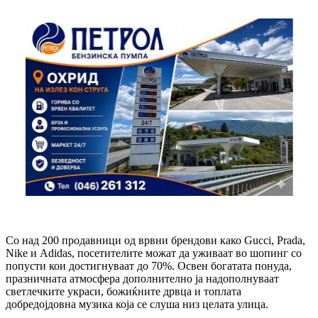
Со над 200 продавници од врвни брендови како Gucci, Prada,
Nike и Adidas, посетителите можат да уживаат во шопинг со
попусти кои достигнуваат до 70%. Освен богатата понуда,
празничната атмосфера дополнително ја надополнуваат
светлечките украси, божиќните дрвца и топлата
добредојдовна музика која се слуша низ целата улица.