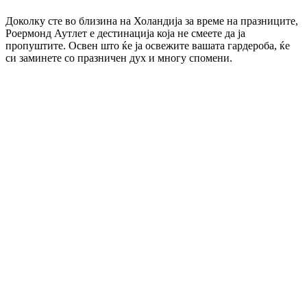
Доколку сте во близина на Холандија за време на празниците,
Роермонд Аутлет е дестинација која не смеете да ја
пропуштите. Освен што ќе ја освежите вашата гардероба, ќе
си заминете со празничен дух и многу спомени.