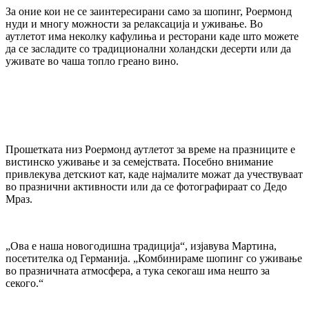
За оние кои не се заинтересирани само за шопинг, Роермонд
нуди и многу можности за релаксација и уживање. Во
аутлетот има неколку кафулиња и ресторани каде што можете
да се засладите со традиционални холандски десерти или да
уживате во чаша топло греано вино.
Прошетката низ Роермонд аутлетот за време на празниците е
вистинско уживање и за семејствата. Посебно внимание
привлекува детскиот кат, каде најмалите можат да учествуваат
во празнични активности или да се фотографираат со Дедо
Мраз.
„Ова е наша новогодишна традиција“, изјавува Мартина,
посетителка од Германија. „Комбинираме шопинг со уживање
во празничната атмосфера, а тука секогаш има нешто за
секого.“