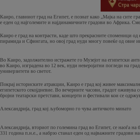
Каиро, главниот град на Египет, е познат како „Мајка на сите г
е еден од најголемите и најдинамичните градови во Африка. Смес
Каиро е град на контрасти, каде што прекрасните споменици од ф
пирамида и Сфингата, но овој град нуди многу повеќе од овие и
Во Каиро, задолжително истражете го Музејот на египетски антик
во Каиро, изградена во 12 век, нуди неверојатни погледи на град
универзитети во светот.
Покрај историските атракции, Каиро е град кој живее максималн
египетското секојдневие. Во вечерните часови, градот оживува со
бројни театарски претстави, концерти и фестивали кои се одржув
Александрија, град кој љубоморно го чува античкото минато
Александрија, вториот по големина град во Египет, се наоѓа на 
331 година п.н.е., а набрзо станал еден од најважните градови н