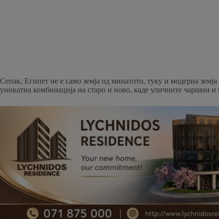
Сепак, Египет не е само земја од минатото, туку и модерна зем
уникатна комбинација на старо и ново, каде уличните чаршии и 