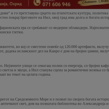
радови“ и го претставува срцето на египетската култура, полити
тен покрај бреговите на Нил, овој град има долга и богата истор
араонската ера се среќаваат со модерни облакодери. Најпознатио
конски глетки.
витети, во кој се сместени повеќе од 120.000 артефакти, вклучу
от, додека исламскиот дел на Каиро е дом на бројни џамии, вклучу
о. Нејзините улици се секогаш полни со енергија, со бројни ка
 светла и звуци, а Нил станува сцена за романтични возења со бр
аат во текот на целата година.
брегот на Средоземното Море и е познат по својата богата истор
а античкиот свет, дом на познатата библиотека во Александрија и