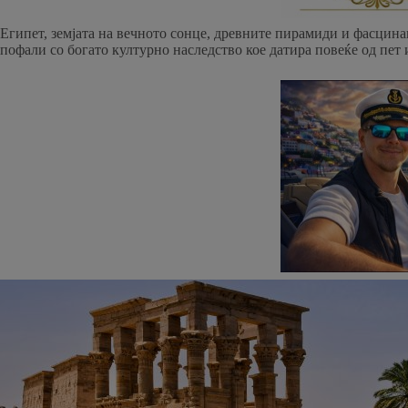
Eгипет, земјата на вечното сонце, древните пирамиди и фасцина
пофали со богато културно наследство кое датира повеќе од пет 