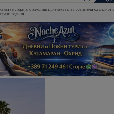
нтната историја, отсекогаш привлекувала посетители од целиот 
илјади години.