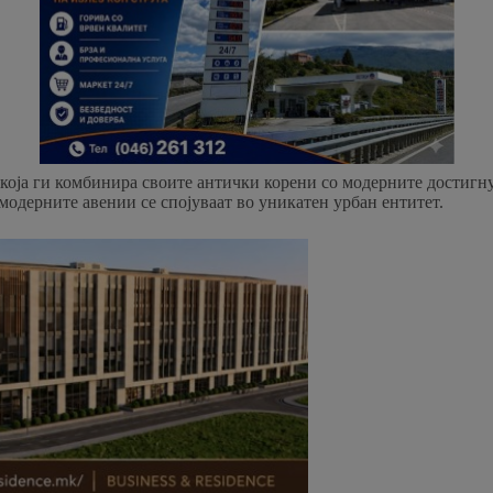
ја која ги комбинира своите антички корени со модерните достиг
модерните авении се спојуваат во уникатен урбан ентитет.