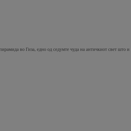
а пирамида во Гиза, едно од седумте чуда на античкиот свет што и