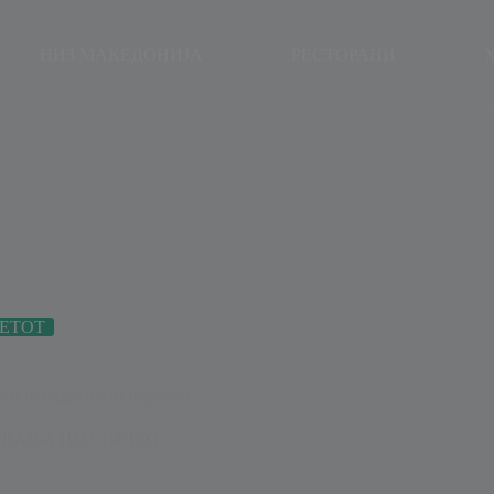
modal-check
НИЗ МАКЕДОНИЈА
РЕСТОРАНИ
ЕТОТ
и и ненадминати вкусови
ВАЊА ПО СВЕТОТ