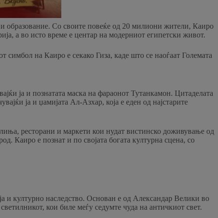
ка и образование. Со своите повеќе од 20 милиони жители, Каиро
ија, а во исто време е центар на модерниот египетски живот.
т симбол на Каиро е секако Гиза, каде што се наоѓаат Големата
вајќи ја и познатата маска на фараонот Тутанкамон. Цитаделата
вајќи ја и џамијата Ал-Азхар, која е еден од најстарите
фулиња, ресторани и маркети кои нудат вистинско доживување од
од. Каиро е познат и по својата богата културна сцена, со
ија и културно наследство. Основан е од Александар Велики во
 светилникот, кои биле меѓу седумте чуда на античкиот свет.