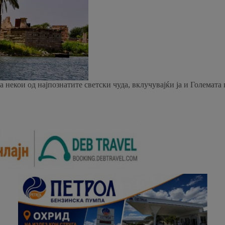
 на некои од најпознатите светски чуда, вклучувајќи ја и Големат