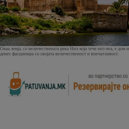
Оваа земја, со величествената река Нил која тече низ неа, е дом
денес фасцинира со својата величественост и впечатливост.