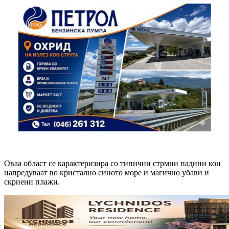
Оваа област се карактеризира со типични стрмни падини кои
напредуваат во кристално синото море и магично убави и
скриени плажи.