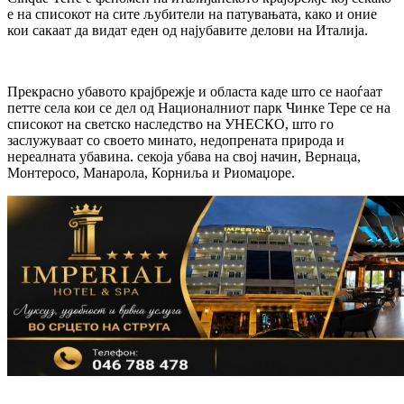
е на списокот на сите љубители на патувањата, како и оние
кои сакаат да видат еден од најубавите делови на Италија.
Прекрасно убавото крајбрежје и областа каде што се наоѓаат
петте села кои се дел од Националниот парк Чинке Тере се на
списокот на светско наследство на УНЕСКО, што го
заслужуваат со своето минато, недопрената природа и
нереалната убавина. секоја убава на свој начин, Вернаца,
Монтеросо, Манарола, Корниља и Риомаџоре.