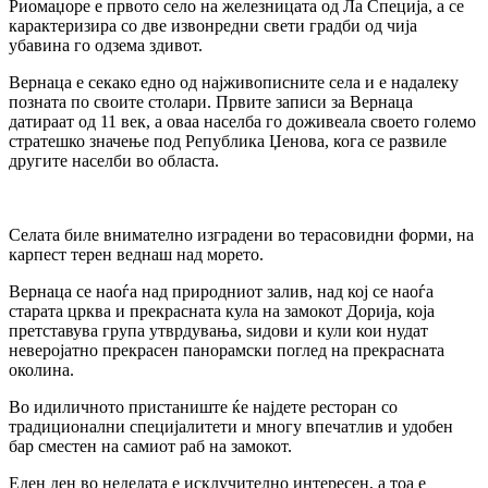
Риомаџоре е првото село на железницата од Ла Специја, а се
карактеризира со две извонредни свети градби од чија
убавина го одзема здивот.
Вернаца е секако едно од најживописните села и е надалеку
позната по своите столари. Првите записи за Вернаца
датираат од 11 век, а оваа населба го доживеала своето големо
стратешко значење под Република Џенова, кога се развиле
другите населби во областа.
Селата биле внимателно изградени во терасовидни форми, на
карпест терен веднаш над морето.
Вернаца се наоѓа над природниот залив, над кој се наоѓа
старата црква и прекрасната кула на замокот Дорија, која
претставува група утврдувања, ѕидови и кули кои нудат
неверојатно прекрасен панорамски поглед на прекрасната
околина.
Во идиличното пристаниште ќе најдете ресторан со
традиционални специјалитети и многу впечатлив и удобен
бар сместен на самиот раб на замокот.
Еден ден во неделата е исклучително интересен, а тоа е