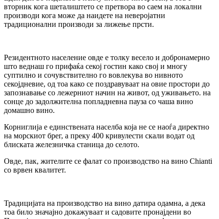
вторник кога шеталиштето се претвора во саем на локални
производи кога може да наидете на неверојатни
традиционални производи за лижење прсти.
Резидентното население овде е толку весело и добронамерно
што веднаш го прифаќа секој гостин како свој и многу
суптилно и сочувствително го вовлекува во нивното
секојдневие, од тоа како се поздравуваат на овие простори до
запознавање со лежерниот начин на живот, од уживањето. на
сонце до задолжителна попладневна пауза со чаша вино
домашно вино.
Корниглија е единствената населба која не се наоѓа директно
на морскиот брег, а преку 400 кривулести скали водат од
блиската железничка станица до селото.
Овде, пак, жителите се фалат со производство на вино Chianti
со врвен квалитет.
Традицијата на производство на вино датира одамна, а дека
тоа било значајно докажуваат и садовите пронајдени во