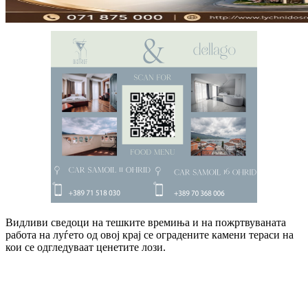
Видливи сведоци на тешките времиња и на пожртвуваната
работа на луѓето од овој крај се оградените камени тераси на
кои се одгледуваат ценетите лози.