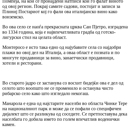
Помпеја, на кои се пронајдени натписи кои го фалат виното
од овој регион. Покрај самите садови, постојат и записи за
Плиниј Постариот кој го фали ова италијанско вино како
вонземско.
Во ова село се наоѓа прекрасната црква Сан Пјетро, ​​изградена
во 1334 година, која е највпечатливата градба од готско-
лигурски стил на целата област.
Монтеросо е исто така едно од најубавите села со најдобри
плажи во овој дел на Италија, а оваа област е позната и по
многуте продавници за вино, занаетчиски продавници,
хотели и ресторани.
Во старото јадро се застанува со восхит бидејќи ова е дел од
селото што воопшто не се променило и останува чисто
рибарско село како што изгледало некогаш.
Манарола е една од најстарите населби во областа Чинке Тере
на националниот парк и може да се пофали со специфичен
дијалект што се разликува од соседите. Се претпоставува дека
населбата го добила името по голем впечатлив воденички
камен.