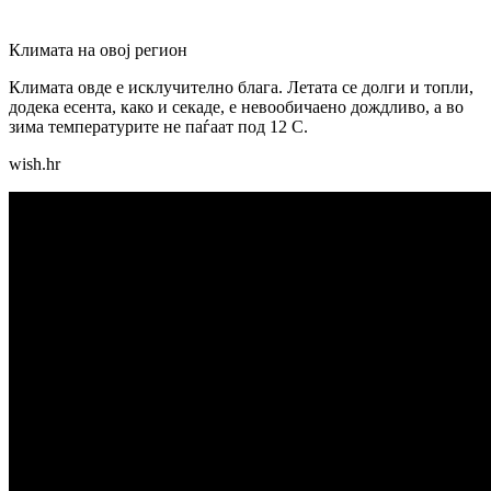
Климата на овој регион
Климата овде е исклучително блага. Летата се долги и топли,
додека есента, како и секаде, е невообичаено дождливо, а во
зима температурите не паѓаат под 12 C.
wish.hr