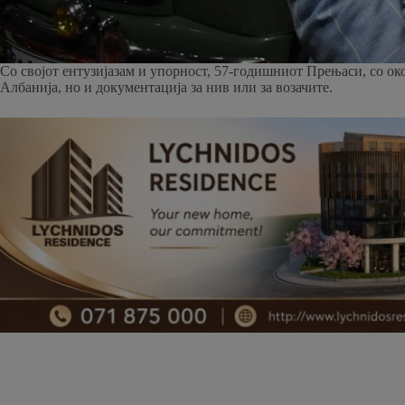
Со својот ентузијазам и упорност, 57-годишниот Прењаси, со око
Албанија, но и документација за нив или за возачите.