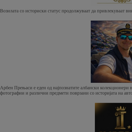
Возилата со историски статус продолжуваат да привлекуваат вни
Арбен Прењаси е еден од најпознатите албански колекционери на 
фотографии и различни предмети поврзани со историјата на авт