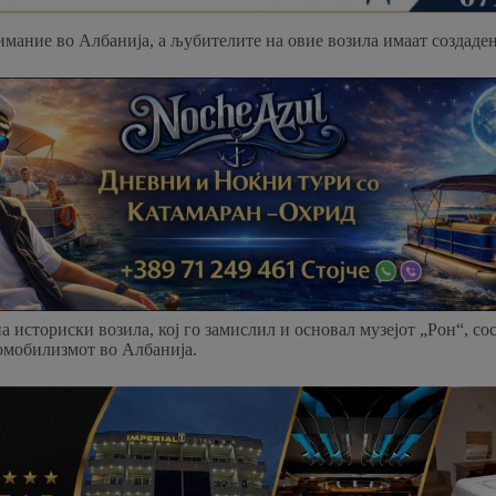
мание во Албанија, а љубителите на овие возила имаат создаден
историски возила, кој го замислил и основал музејот „Рон“, сос
омобилизмот во Албанија.