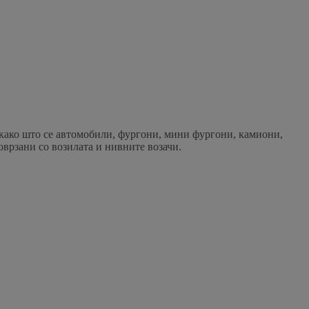
, како што се автомобили, фургони, мини фургони, камиони,
врзани со возилата и нивните возачи.