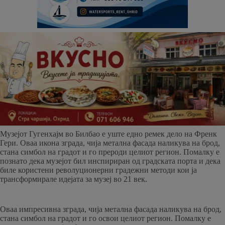
Музејот Гугенхајм во Билбао е уште едно ремек дело на Френк
Гери. Оваа икона зграда, чија метална фасада наликува на брод,
стана симбол на градот и го прероди целиот регион. Помалку е
познато дека музејот бил инспириран од градската порта и дека
биле користени револуционерни градежни методи кои ја
трансформирале идејата за музеј во 21 век.
Оваа импресивна зграда, чија метална фасада наликува на брод,
стана симбол на градот и го освои целиот регион. Помалку е