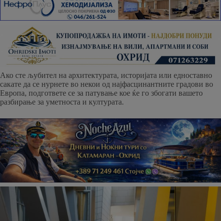
Aко сте љубител на архитектурата, историјата или едноставно
сакате да се нурнете во некои од најфасцинантните градови во
Европа, подгответе се за патување кое ќе го збогати вашето
разбирање за уметноста и културата.