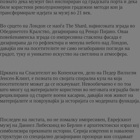
познато дека музејот бил инспириран од градската порта и дека
биле користени револуционерни градежни методи кои ја
трансформирале идејата за музеј во 21 век.
Во срцето на Лондон се наоѓа The Shard, највисоката зграда во
Обединетото Кралство, дизајнирана од Ренцо Пијано. Оваа
повеќенаменска зграда со импресивна стаклена фасада е
дизајнирана да го рефлектира и менува небото над Лондон,
давајќи им на посетителите не само незаборавни погледи на
градот, туку и уникатно искуство на светлина и атмосфера.
Црквата на Спасителот во Копенхаген, дело на Педер Вилхелм
Јенсен-Клинт, е позната по својата спирална кула на која
посетителите можат да се искачуваат. Невообичаено е по тоа
што многу од материјалите користени во неговата изградба биле
рециклирани од старите воени касарни, давајќи нов живот на
материјалите и поврзувајќи ја историјата со модерната функција.
Последен на листата, но не помалку импресивен, Еврејскиот
музеј на Даниел Либескинд во Берлин е архитектонски израз кој
симболизира прекинати истории. Серија извртени и навалени
структури со специјално дизајнирани прозорци кои создаваат