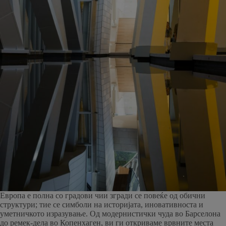
Европа е полна со градови чии згради се повеќе од обични
структури; тие се симболи на историјата, иновативноста и
уметничкото изразување. Од модернистички чуда во Барселона
до ремек-дела во Копенхаген, ви ги откриваме врвните места