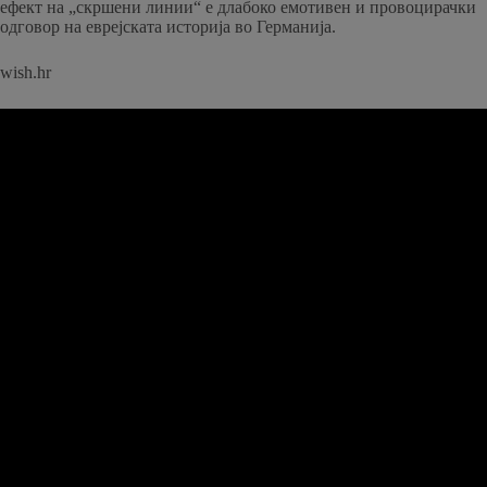
ефект на „скршени линии“ е длабоко емотивен и провоцирачки
одговор на еврејската историја во Германија.
wish.hr