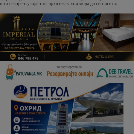
што секој ентузијаст на архитектурата мора да ги посети.