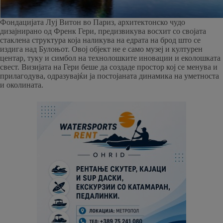
Фондацијата Луј Витон во Париз, архитектонско чудо
дизајнирано од Френк Гери, предизвикува восхит со својата
стаклена структура која наликува на едрата на брод што се
издига над Булоњот. Овој објект не е само музеј и културен
центар, туку и симбол на технолошките иновации и еколошката
свест. Визијата на Гери беше да создаде простор кој се менува и
прилагодува, одразувајќи ја постојаната динамика на уметноста
и околината.