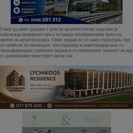
Секој од овие градови е дом на архитектонски чуда кои ја
одбележаа модерната ера и оставија неизбришлива трага во
светот на архитектурата. Овие згради не се само структури, тие
се симболи на иновации, инспирација и имагинација кои го
трансформираат урбаниот пејзаж и го обликуваат начинот на кој
го доживуваме просторот околу нас.