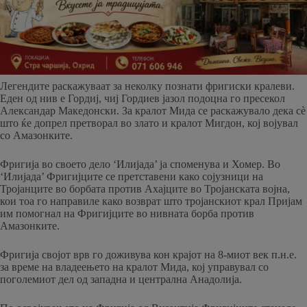
Легендите раскажуваат за неколку познати фригиски кралеви.
Еден од нив е Гордиј, чиј Гордиев јазол подоцна го пресекол
Александар Македонски. За кралот Мида се раскажувало дека сѐ
што ќе допрел претворал во злато и кралот Мигдон, кој војувал
со Амазонките.
Фригија во своето дело ‘Илијада’ ја споменува и Хомер. Во
‘Илијада’ Фригијците се претставени како сојузници на
Тројанците во борбата против Ахајците во Тројанската војна,
кои тоа го направиле како возврат што тројанскиот крал Пријам
им помогнал на Фригијците во нивната борба против
Амазонките.
Фригија својот врв го доживува кон крајот на 8-миот век п.н.е.
за време на владеењето на кралот Мида, кој управувал со
поголемиот дел од западна и централна Анадолија.