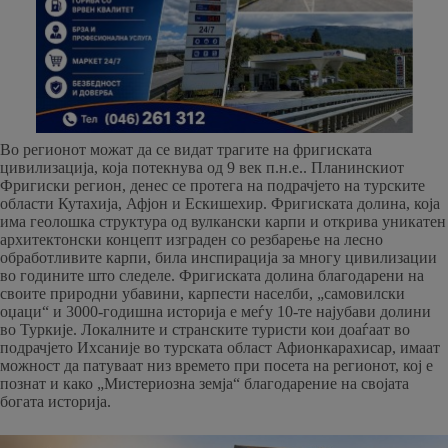
Во регионот можат да се видат трагите на фригиската
цивилизација, која потекнува од 9 век п.н.е.. Планинскиот
Фригиски регион, денес се протега на подрачјето на турските
области Кутахија, Афјон и Ескишехир. Фригиската долина, која
има геолошка структура од вулкански карпи и открива уникатен
архитектонски концепт изграден со резбарење на лесно
обработливите карпи, била инспирација за многу цивилизации
во годините што следеле. Фригиската долина благодарени на
своите природни убавини, карпести населби, „самовилски
оџаци“ и 3000-годишна историја е меѓу 10-те најубави долини
во Туркије. Локалните и странските туристи кои доаѓаат во
подрачјето Ихсаније во турската област Афионкарахисар, имаат
можност да патуваат низ времето при посета на регионот, кој е
познат и како „Мистериозна земја“ благодарение на својата
богата историја.