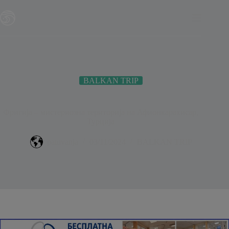
Skip
modal-check
to
content
BALKAN TRIP
Фригија – мистериозна територија на Афионкарахисар,
Турција
patuvanja
03/11/2024
BALKAN TRIP