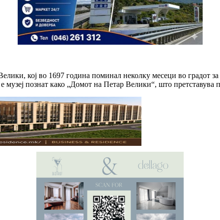
 Велики, кој во 1697 година поминал неколку месеци во градот з
ал е музеј познат како „Домот на Петар Велики“, што претставува