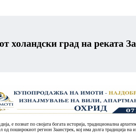
т холандски град на реката З
дија, е познат по својата богата историја, традиционална архит
 од поширокиот регион Заанстрек, кој има долга традиција на ин