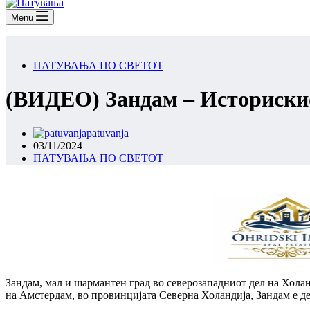
Menu
ПАТУВАЊА ПО СВЕТОТ
(ВИДЕО) Зандам – Историскио
patuvanja
03/11/2024
ПАТУВАЊА ПО СВЕТОТ
Зандам, мал и шармантен град во северозападниот дел на Холан
на Амстердам, во провинцијата Северна Холандија, Зандам е дел