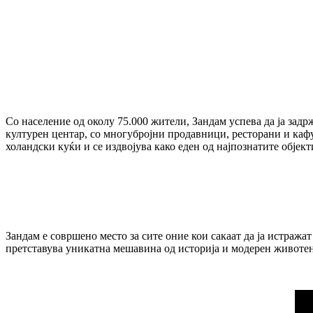
Со население од околу 75.000 жители, Зандам успева да ја зад
културен центар, со многубројни продавници, ресторани и каф
холандски куќи и се издвојува како еден од најпознатите објект
Зандам е совршено место за сите оние кои сакаат да ја истража
претставува уникатна мешавина од историја и модерен животен 