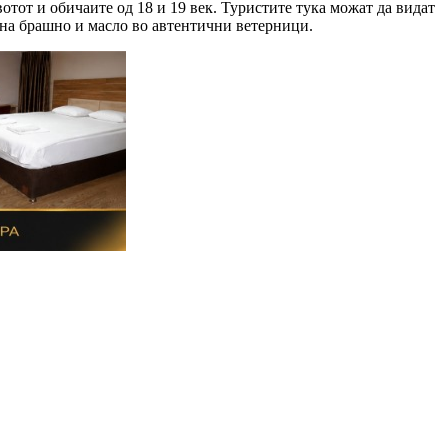
отот и обичаите од 18 и 19 век. Туристите тука можат да видат
е на брашно и масло во автентични ветерници.