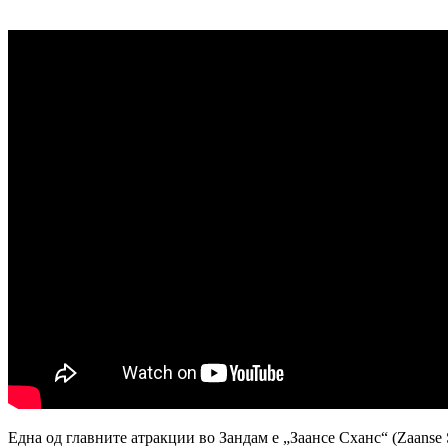
Една од главните атракции во Зандам е „Заансе Сханс“ (Zaanse