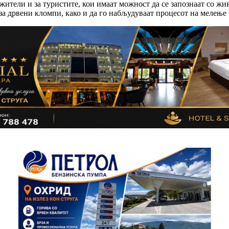
жители и за туристите, кои имаат можност да се запознаат со жив
а за дрвени кломпи, како и да го набљудуваат процесот на мелењ