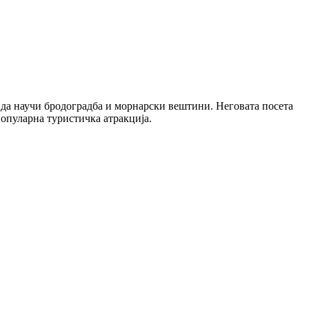
а да научи бродоградба и морнарски вештини. Неговата посета
 популарна туристичка атракција.