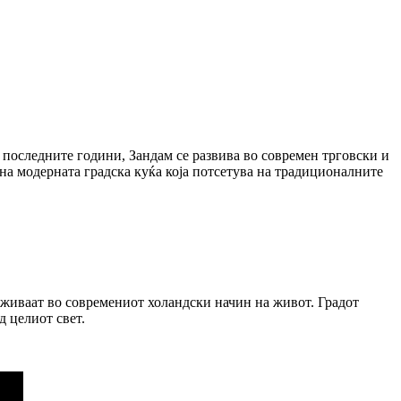
о последните години, Зандам се развива во современ трговски и
на модерната градска куќа која потсетува на традиционалните
 уживаат во современиот холандски начин на живот. Градот
д целиот свет.