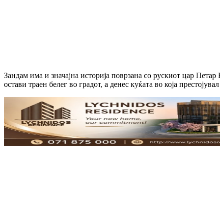
Зандам има и значајна историја поврзана со рускиот цар Петар
остави траен белег во градот, а денес куќата во која престојув