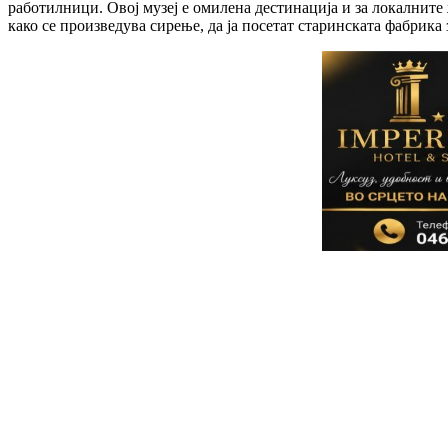
работилници. Овој музеј е омилена дестинација и за локалните 
како се произведува сирење, да ја посетат старинската фабрик