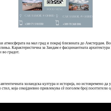
ржи атмосферата на мал град и покрај близината до Амстердам. В
улиња. Карактеристична за Зандам е фасцинантната архитектура 
и во градот.
т автентичната холандска култура и историја, но истовремено да
стил, која секојдневно привлекува сè поголем број посетители о