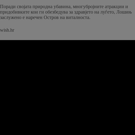
Поради својата природна убавина, многубројните атракции и
придобивките кои ги обезбедува за здравјето на луѓето, Лошињ
заслужено е наречен Остров на виталноста.
wish.hr