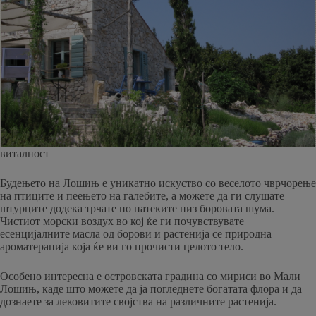
виталност
Будењето на Лошињ е уникатно искуство со веселото чврчорење
на птиците и пеењето на галебите, а можете да ги слушате
штурците додека трчате по патеките низ боровата шума.
Чистиот морски воздух во кој ќе ги почувствувате
есенцијалните масла од борови и растенија се природна
ароматерапија која ќе ви го прочисти целото тело.
Особено интересна е островската градина со мириси во Мали
Лошињ, каде што можете да ја погледнете богатата флора и да
дознаете за лековитите својства на различните растенија.