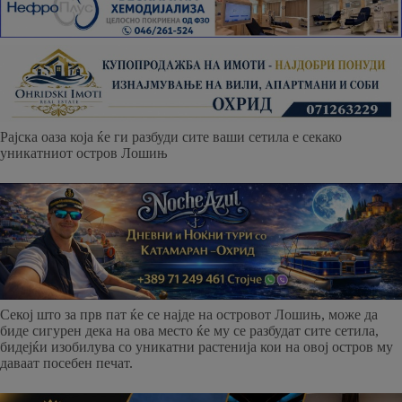
Рајска оаза која ќе ги разбуди сите ваши сетила е секако
уникатниот остров Лошињ
Секој што за прв пат ќе се најде на островот Лошињ, може да
биде сигурен дека на ова место ќе му се разбудат сите сетила,
бидејќи изобилува со уникатни растенија кои на овој остров му
даваат посебен печат.