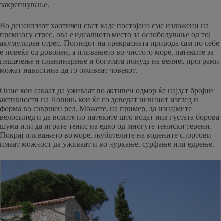
закрепнување.
Во денешниот хаотичен свет каде постојано сме изложени на
премногу стрес, ова е идеалното место за ослободување од тој
акумулиран стрес. Погледот на прекрасната природа сам по себе
е повеќе од доволен, а пливањето во чистото море, патеките за
пешачење и планинарење и богатата понуда на велнес програми
можат навистина да го оживеат човекот.
Оние кои сакаат да уживаат во активен одмор ќе најдат бројни
активности на Лошињ кои ќе го доведат нивниот изглед и
форма во совршен ред. Можете, на пример, да изнајмите
велосипед и да возите по патеките што водат низ густата борова
шума или да играте тенис на едно од многуте тениски терени.
Покрај пливањето во море, љубителите на водените спортови
имаат можност да уживаат и во нуркање, сурфање или едрење.