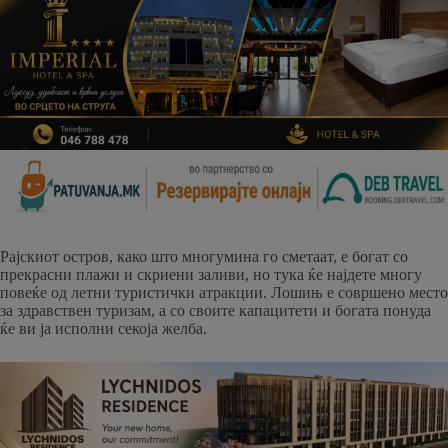
Рајскиот остров, како што многумина го сметаат, е богат со
прекрасни плажи и скриени заливи, но тука ќе најдете многу
повеќе од летни туристички атракции. Лошињ е совршено место
за здравствен туризам, а со своите капацитети и богата понуда
ќе ви ја исполни секоја желба.