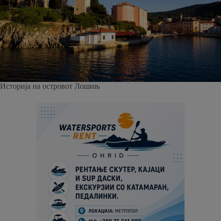
Историја на островот Лошињ