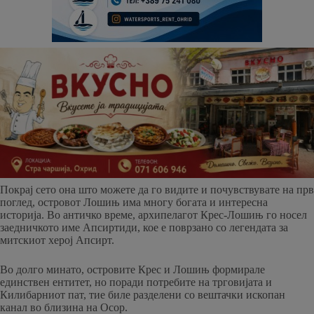
Покрај сето она што можете да го видите и почувствувате на прв
поглед, островот Лошињ има многу богата и интересна
историја. Во античко време, архипелагот Крес-Лошињ го носел
заедничкото име Апсиртиди, кое е поврзано со легендата за
митскиот херој Апсирт.
Во долго минато, островите Крес и Лошињ формирале
единствен ентитет, но поради потребите на трговијата и
Килибарниот пат, тие биле разделени со вештачки ископан
канал во близина на Осор.