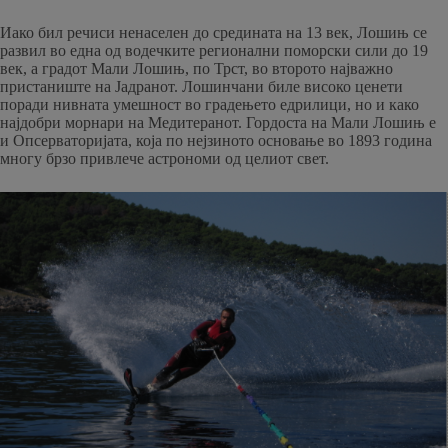
Иако бил речиси ненаселен до средината на 13 век, Лошињ се
развил во една од водечките регионални поморски сили до 19
век, а градот Мали Лошињ, по Трст, во второто најважно
пристаниште на Јадранот. Лошинчани биле високо ценети
поради нивната умешност во градењето едрилици, но и како
најдобри морнари на Медитеранот. Гордоста на Мали Лошињ е
и Опсерваторијата, која по нејзиното основање во 1893 година
многу брзо привлече астрономи од целиот свет.