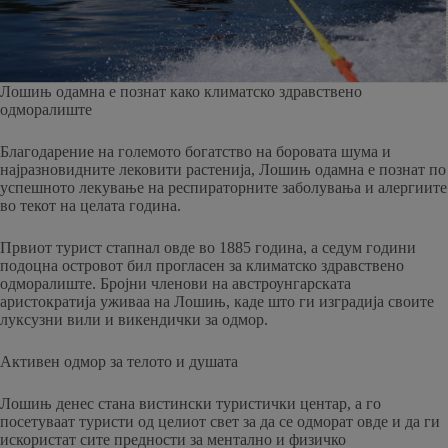
Лошињ одамна е познат како климатско здравствено
одморалиште
Благодарение на големото богатство на боровата шума и
најразновидните лековити растенија, Лошињ одамна е познат по
успешното лекување на респираторните заболувања и алергиите
во текот на целата година.
Првиот турист стапнал овде во 1885 година, а седум години
подоцна островот бил прогласен за климатско здравствено
одморалиште. Бројни членови на австроунгарската
аристократија уживаа на Лошињ, каде што ги изградија своите
луксузни вили и викендички за одмор.
Активен одмор за телото и душата
Лошињ денес стана вистински туристички центар, а го
посетуваат туристи од целиот свет за да се одморат овде и да ги
искористат сите предности за ментално и физичко