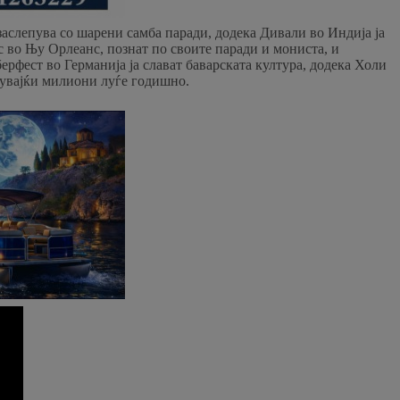
аслепува со шарени самба паради, додека Дивали во Индија ја
с во Њу Орлеанс, познат по своите паради и мониста, и
рфест во Германија ја слават баварската култура, додека Холи
екувајќи милиони луѓе годишно.