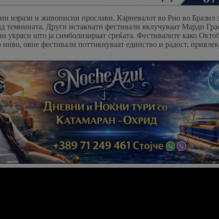
ни изрази и живописни прослави. Карневалот во Рио во Бразил з
 над темнината. Други истакнати фестивали вклучуваат Марди Гра
и украси што ја симболизираат среќата. Фестивалите како Октобе
но ниво, овие фестивали поттикнуваат единство и радост, привл