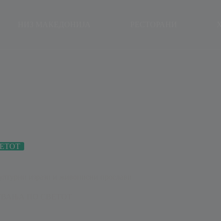
modal-check
НИЗ МАКЕДОНИЈА
РЕСТОРАНИ
ЕТОТ
културни изрази и живописни прослави
ВАЊА ПО СВЕТОТ