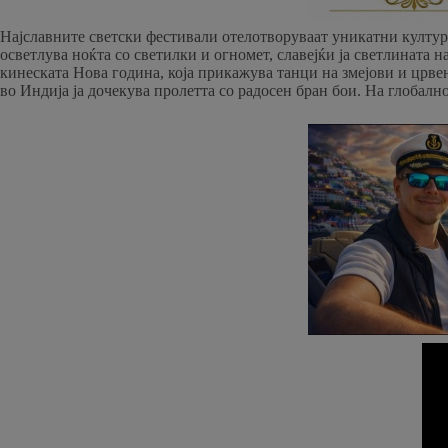
Најславните светски фестивали отелотворуваат уникатни култур
осветлува ноќта со светилки и огномет, славејќи ја светлината
кинеската Нова година, која прикажува танци на змејови и црвен
во Индија ја дочекува пролетта со радосен бран бои. На глобал