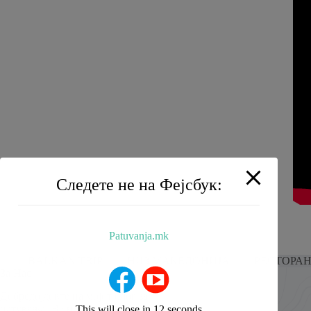
Следете не на Фејсбук:
Patuvanja.mk
BALKAN TRIP
НИЗ МАКЕДОНИЈА
РЕСТОРА
За Нас
Добредојдовте на мојот блог за
патувања! Ве носам на патување на
This will close in
11
seconds