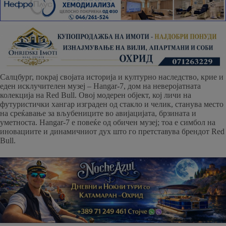
Салцбург, покрај својата историја и културно наследство, крие и
еден исклучителен музеј – Hangar-7, дом на неверојатната
колекција на Red Bull. Овој модерен објект, кој личи на
футуристички хангар изграден од стакло и челик, станува место
на среќавање за вљубениците во авијацијата, брзината и
уметноста. Hangar-7 е повеќе од обичен музеј; тоа е симбол на
иновациите и динамичниот дух што го претставува брендот Red
Bull.