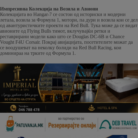
Импресивна Колекција на Возила и Авиони
Колекцијата во Hangar-7 се состои од историски и модерни
летала, возила за Формула 1, мотори, па дури и возила кои се дел
од авантуристичките проекти на Red Bull. Тука може да се видат
авионите од Flying Bulls тимот, вклучувајќи ретки и
реставрирани модели како што се Douglas DC-6B и Chance
Vought F4U Corsair. Покрај авијацијата, посетителите можат да
се воодушеват на неколку болиди на Red Bull Racing, кои
доминираа на трките од Формула 1.