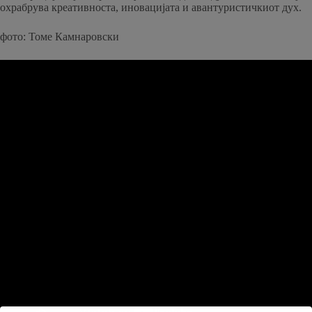
охрабрува креативноста, иновацијата и авантуристичкиот дух.
фото: Томе Камнаровски