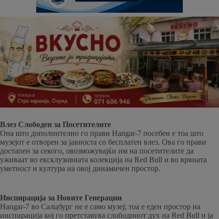
Влез Слободен за Посетителите
Она што дополнително го прави Hangar-7 посебен е тоа што
музејот е отворен за јавноста со бесплатен влез. Ова го прави
достапен за секого, овозможувајќи им на посетителите да
уживаат во ексклузивната колекција на Red Bull и во врвната
уметност и култура на овој динамичен простор.
Инспирација за Новите Генерации
Hangar-7 во Салцбург не е само музеј; тоа е еден простор на
инспирација кој го претставува слободниот дух на Red Bull и ја