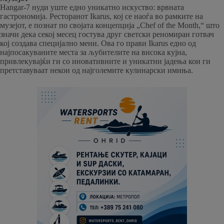
Hangar-7 нуди уште едно уникатно искуство: врвната
гастрономија. Ресторанот Ikarus, кој се наоѓа во рамките на
музејот, е познат по својата концепција „Chef of the Month,“ што
значи дека секој месец гостува друг светски реномиран готвач
кој создава специјално мени. Ова го прави Ikarus едно од
најпосакуваните места за љубителите на висока кујна,
привлекувајќи ги со иновативните и уникатни јадења кои ги
претставуваат некои од најголемите кулинарски имиња.