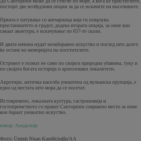
До Санторини може да се стигне по море, а кога ќе пристигнете,
постојат две возбудливи опции за да се искачите на височините.
Првата е патување со жичарница која ги поврзува
пристаништето и градот, додека втората опција, за оние кои
сакаат авантура, е искачување по 657-те скали.
И двата начина нудат незаборавно искуство и поглед што долго
ќе остане во меморијата на посетителите.
Островот е познат не само по својата природна убавина, туку и
по својата богата историја и археолошки локалитети.
Акротири, античка населба уништена од вулканска ерупција, е
едно од местата што мора да се посетат.
Истовремено, локалната култура, гастрономија и
гостопримството го прават Санторини совршено место за оние
кои бараат уникатно искуство.
извор: Анадолија
Фото: Ümmü Nisan Kandilcioğlu/АА