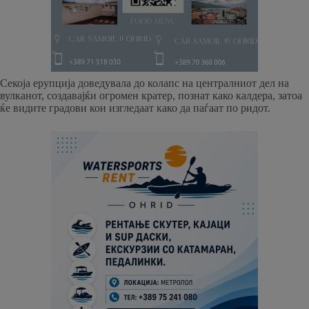
Секоја ерупција доведувала до колапс на централниот дел на
вулканот, создавајќи огромен кратер, познат како калдера, затоа
ќе видите градови кои изгледаат како да паѓаат по ридот.