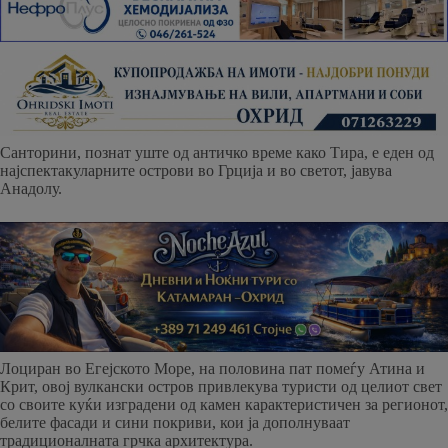
Санторини, познат уште од античко време како Тира, е еден од
најспектакуларните острови во Грција и во светот, јавува
Анадолу.
Лоциран во Егејското Море, на половина пат помеѓу Атина и
Крит, овој вулкански остров привлекува туристи од целиот свет
со своите куќи изградени од камен карактеристичен за регионот,
белите фасади и сини покриви, кои ја дополнуваат
традиционалната грчка архитектура.