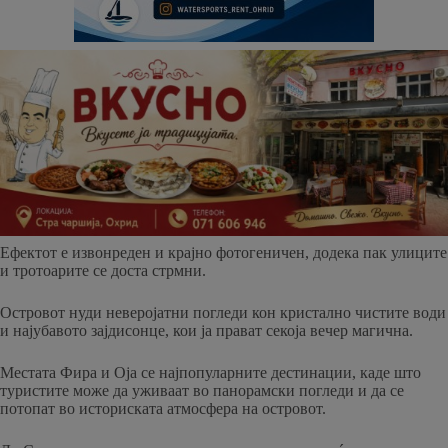
Ефектот е извонреден и крајно фотогеничен, додека пак улиците
и тротоарите се доста стрмни.
Островот нуди неверојатни погледи кон кристално чистите води
и најубавото зајдисонце, кои ја прават секоја вечер магична.
Местата Фира и Оја се најпопуларните дестинации, каде што
туристите може да уживаат во панорамски погледи и да се
потопат во историската атмосфера на островот.