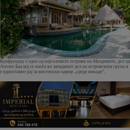
Кунфунадху е еден од најголемите острови на Малдивите, дел од
Атолот Баа кој се наоѓа во западниот дел на островската група и
е едноставно рај за вистински одмор „среде никаде“.