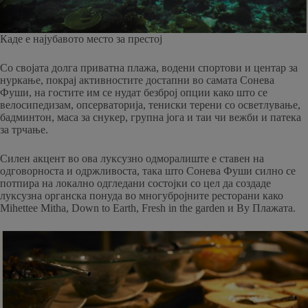
Каде е најубавото место за престој
Со својата долга приватна плажа, водени спортови и центар за
нуркање, покрај активностите достапни во самата Сонева
Фуши, на гостите им се нудат безброј опции како што се
велосипедизам, опсерваторија, тениски терени со осветлување,
бадминтон, маса за снукер, групна јога и таи чи вежби и патека
за трчање.
Силен акцент во ова луксузно одморалиште е ставен на
одговорноста и одржливоста, така што Сонева Фуши силно се
потпира на локално одгледани состојки со цел да создаде
луксузна органска понуда во многубројните ресторани како
Mihettee Mitha, Down to Earth, Fresh in the garden и By Плажата.