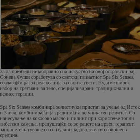
За да обезбеди незаборавно спа искуство на овој островски рај,
Сонева Фуши соработува со светски познатиот Spa Six Senses,
создавајќи рај за релаксација за своите гости. Нудиме широк
избор на третмани за тело, специјализирани традиционални и
велнес терапии.
Spa Six Senses комбинира холистички пристап за учење од Исток
и Запад, комбинирајќи ја традицијата во уникатен резултат. Со
нанесување на кокосово масло и пилинг при користење топли
тибетски камења, препуштајќи се во рацете на врвен терапевт,
започнете патување со сензуални задоволства во совршена
средина.