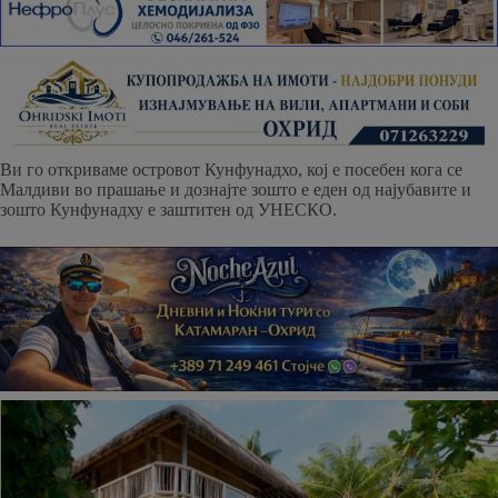
Ви го откриваме островот Кунфунадхо, кој е посебен кога се
Малдиви во прашање и дознајте зошто е еден од најубавите и
зошто Кунфунадху е заштитен од УНЕСКО.