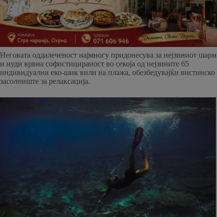
Неговата оддалеченост најмногу придонесува за нејзиниот шарм
и нуди врвна софистицираност во секоја од нејзините 65
индивидуални еко-шик вили на плажа, обезбедувајќи вистинско
засолниште за релаксација.