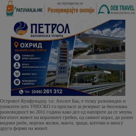
Островот Кунфунадху, т.е. Атолот Баа, е толку разновиден и
уникатен што УНЕСКО го прогласи за резерват за биолошка
разновидност во 2011 година како дел од напорите да се зачува
богатиот живот на коралниот гребен, од самиот корал, до разни
видови риби, морски желки, манта. зраци, китоми и многу
други форми на живот.