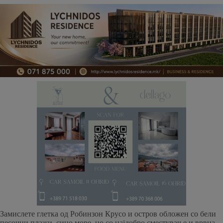
Замислете глетка од Робинзон Крусо и остров обложен со бели
песочни плажи, сино море, но со најдобро сместување и врвна