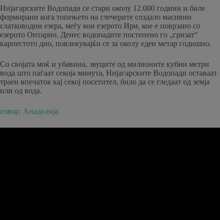
Нијагарските Водопади се стари околу 12.000 години и биле
формирани кога топењето на глечерите создало масивни
слатководни езера, меѓу кои езерото Ири, кое е поврзано со
езерото Онтарио. Денес водопадите постепено го „гризат“
карпестото дно, повлекувајќи се за околу еден метар годишно.
Со својата моќ и убавина, звуците од милионите кубни метри
вода што паѓаат секоја минута, Нијагарските Водопади оставаат
траен впечаток кај секој посетител, било да се гледаат од земја
или од вода.
извор: Анадолија