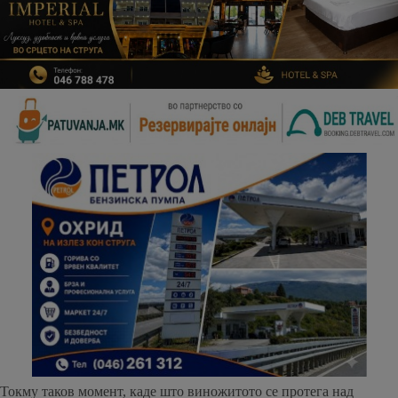
Токму таков момент, каде што виножитото се протега над