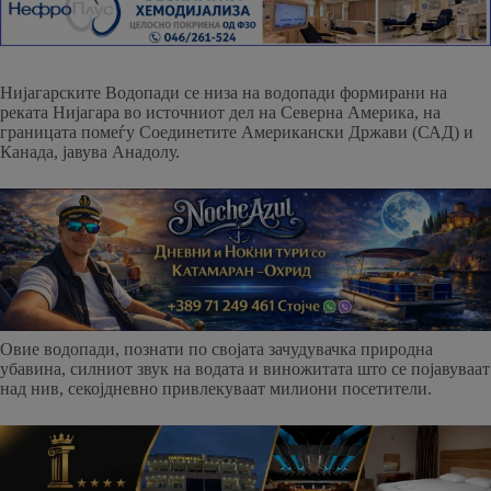
Нијагарските Водопади се низа на водопади формирани на
реката Нијагара во источниот дел на Северна Америка, на
границата помеѓу Соединетите Американски Држави (САД) и
Канада, јавува Анадолу.
Овие водопади, познати по својата зачудувачка природна
убавина, силниот звук на водата и виножитата што се појавуваат
над нив, секојдневно привлекуваат милиони посетители.