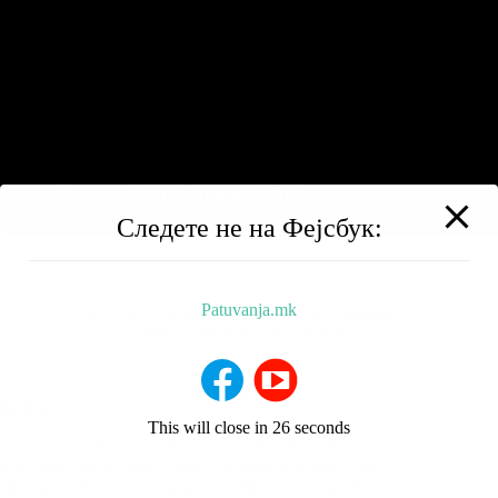
Следете не на Фејсбук:
Patuvanja.mk
BALKAN TRIP
НИЗ МАКЕДОНИЈА
РЕСТОРАНИ
ХОТЕЛИ
За Нас
This will close in
26
seconds
Добредојдовте на мојот блог за патувања! Ве носам на
патување на култура, храна, атракции и авантура.
Придружете ми се додека го истражуваме светот заедно!