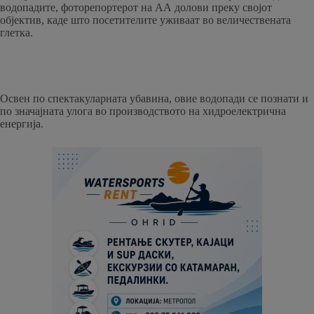
водопадите, фоторепортерот на АА долови преку својот
објектив, каде што посетителите уживаат во величествената
глетка.
Освен по спектакуларната убавина, овие водопади се познати и
по значајната улога во производството на хидроелектрична
енергија.