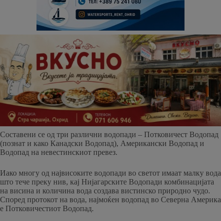
Составени се од три различни водопади – Потковичест Водопад
(познат и како Канадски Водопад), Американски Водопад и
Водопад на невестинскиот превез.
Иако многу од највисоките водопади во светот имаат малку вода
што тече преку нив, кај Нијагарските Водопади комбинацијата
на висина и количина вода создава вистинско природно чудо.
Според протокот на вода, најмоќен водопад во Северна Америка
е Потковичестиот Водопад.