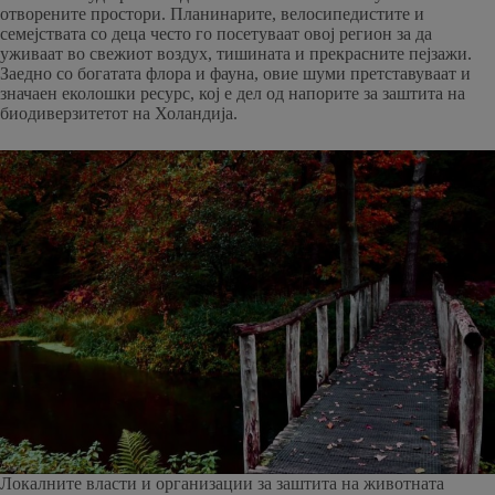
отворените простори. Планинарите, велосипедистите и
семејствата со деца често го посетуваат овој регион за да
уживаат во свежиот воздух, тишината и прекрасните пејзажи.
Заедно со богатата флора и фауна, овие шуми претставуваат и
значаен еколошки ресурс, кој е дел од напорите за заштита на
биодиверзитетот на Холандија.
Локалните власти и организации за заштита на животната