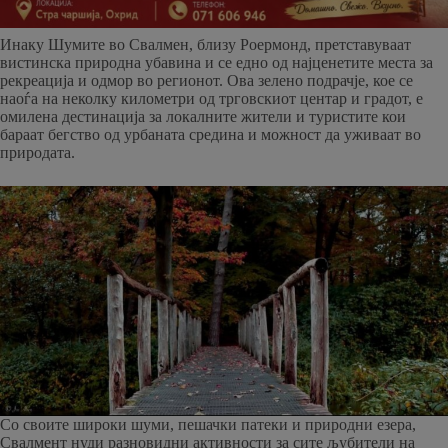
Инаку Шумите во Свалмен, близу Роермонд, претставуваат
вистинска природна убавина и се едно од најценетите места за
рекреација и одмор во регионот. Ова зелено подрачје, кое се
наоѓа на неколку километри од трговскиот центар и градот, е
омилена дестинација за локалните жители и туристите кои
бараат бегство од урбаната средина и можност да уживаат во
природата.
Со своите широки шуми, пешачки патеки и природни езера,
Свалмент нуди разновидни активности за сите љубители на