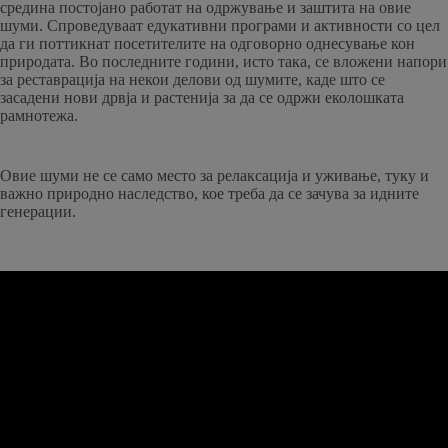
средина постојано работат на одржување и заштита на овие
шуми. Спроведуваат едукативни програми и активности со цел
да ги поттикнат посетителите на одговорно однесување кон
природата. Во последните години, исто така, се вложени напори
за реставрација на некои делови од шумите, каде што се
засадени нови дрвја и растенија за да се одржи еколошката
рамнотежа.
Овие шуми не се само место за релаксација и уживање, туку и
важно природно наследство, кое треба да се зачува за идните
генерации.