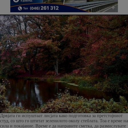
Дрвјата ги испуштаат лисјата како подготовка за претстојниот
студ, со што го штитат зеленилото околу стеблата. Тоа е време на
сила и покајание. Време е да направите сметка, да размислувате