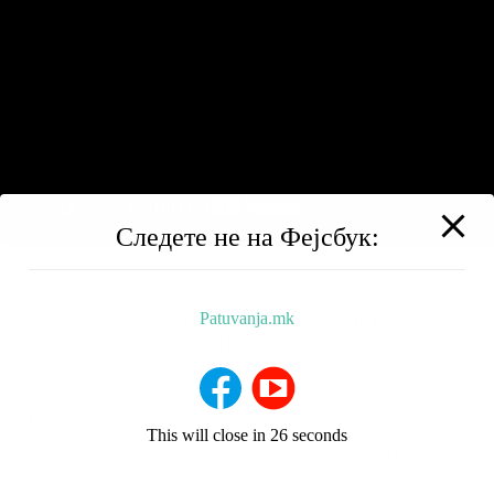
Следете не на Фејсбук:
Patuvanja.mk
BALKAN TRIP
НИЗ МАКЕДОНИЈА
РЕСТОРАНИ
ХОТЕЛИ
За Нас
This will close in
25
seconds
Добредојдовте на мојот блог за патувања! Ве носам на
патување на култура, храна, атракции и авантура.
Придружете ми се додека го истражуваме светот заедно!