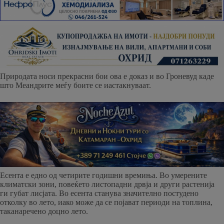
Природата носи прекрасни бои ова е доказ и во Гроневуд каде
што Меандрите меѓу боите се иастакнуваат.
Есента е едно од четирите годишни времиња. Во умерените
климатски зони, повеќето листопадни дрвја и други растенија
ги губат лисјата. Во есента станува значително постудено
отколку во лето, иако може да се појават периоди на топлина,
таканаречено доцно лето.