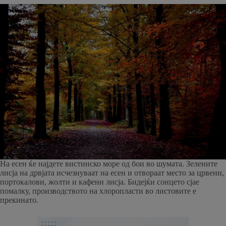
На есен ќе најдете вистинско море од бои во шумата. Зелените
лисја на дрвјата исчезнуваат на есен и отвораат место за црвени,
портокалови, жолти и кафени лисја. Бидејќи сонцето сјае
помалку, производството на хлоропласти во листовите е
прекинато.