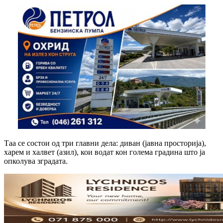
Таа се состои од три главни дела: диван (јавна просторија),
харем и халвет (азил), кои водат кон голема градина што ја
опколува зградата.