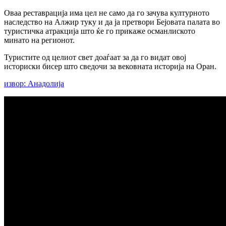
Оваа реставрација има цел не само да го зачува културното
наследство на Алжир туку и да ја претвори Бејовата палата во
туристичка атракција што ќе го прикаже османлиското
минато на регионот.
Туристите од целиот свет доаѓаат за да го видат овој
историски бисер што сведочи за вековната историја на Оран.
извор: Анадолија