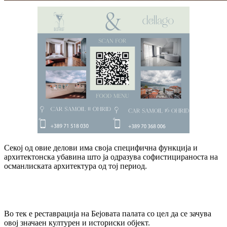
Секој од овие делови има своја специфична функција и
архитектонска убавина што ја одразува софистицираноста на
османлиската архитектура од тој период.
Во тек е реставрација на Бејовата палата со цел да се зачува
овој значаен културен и историски објект.