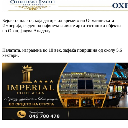
Бејовата палата, која датира од времето на Османлиската
Империја, е еден од највпечатливите архитектонски објекти
во Оран, јавува Анадолу.
Палатата, изградена во 18 век, зафаќа површина од околу 5,6
хектари.