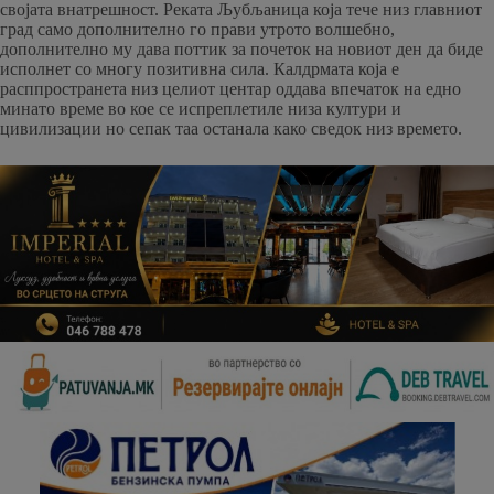
својата внатрешност. Реката Љубљаница која тече низ главниот
град само дополнително го прави утрото волшебно,
дополнително му дава поттик за почеток на новиот ден да биде
исполнет со многу позитивна сила. Калдрмата која е
расппространета низ целиот центар оддава впечаток на едно
минато време во кое се испреплетиле низа култури и
цивилизации но сепак таа останала како сведок низ времето.