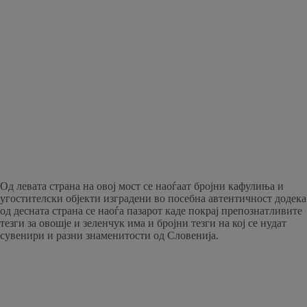
Од левата страна на овој мост се наоѓаат бројни кафулиња и
угостителски објекти изградени во посебна автентичност додека
од десната страна се наоѓа пазарот каде покрај препознатливите
тезги за овошје и зеленчук има и бројни тезги на кој се нудат
сувенири и разни знаменитости од Словенија.