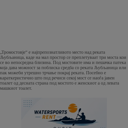
„Тромостовје“ е најпрепознатливото место над реката
Љубљаница, каде на мал простор се преплетуваат три моста кои
се во непосредна близина. Под мостовите има и пешачка патека
која дава можност за поблиска средба со реката Љубљаница или
пак можеби утрешно трчање покрај реката. Посебно е
караткеристично што под речиси секој мост се наоѓа јавен
тоалет од десната страна под мостото е женскиот а од левата
машкиот тоалет.