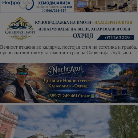
Вечност вткаена во калдрма, постојан стил на естетика и градба,
препознатлив токму за главниот град на Словенија, Љубљана.