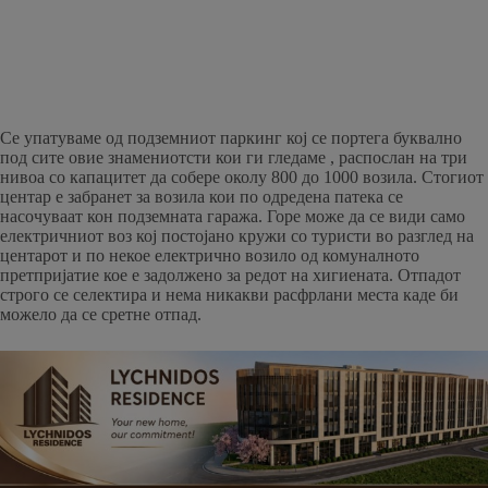
Се упатуваме од подземниот паркинг кој се портега буквално
под сите овие знамениотсти кои ги гледаме , распослан на три
нивоа со капацитет да собере околу 800 до 1000 возила. Стогиот
центар е забранет за возила кои по одредена патека се
насочуваат кон подземната гаража. Горе може да се види само
електричниот воз кој постојано кружи со туристи во разглед на
центарот и по некое електрично возило од комуналното
претпријатие кое е задолжено за редот на хигиената. Отпадот
строго се селектира и нема никакви расфрлани места каде би
можело да се сретне отпад.