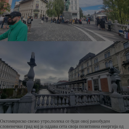
Октомвриско свежо утро,полека се буди овој ранобуден
словенечки град кој ја оддава сета своја позитивна енергија од