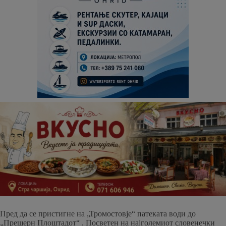
Пред да се пристигне на „Тромостовје“ патеката води до
„Прешерн Плоштадот“ . Посветен на најголемиот словенечки