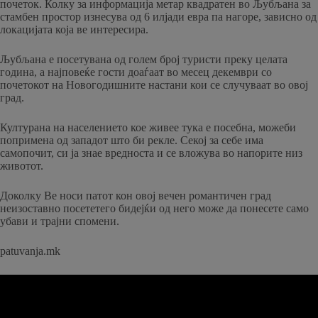
почеток. Колку за информација метар квадратен во Љубљана за
стамбен простор изнесува од 6 илјади евра па нагоре, зависно од
локацијата која ве интересира.
Љубљана е посетувана од голем број туристи преку целата
година, а најповеќе гости доаѓаат во месец декември со
почетокот на Новогодишните настани кои се случуваат во овој
град.
Културана на населението кое живее тука е посебна, можеби
попримена од западот што би рекле. Секој за себе има
самопочит, си ја знае вредноста и се вложува во напорите низ
животот.
Доколку Ве носи патот кон овој вечен романтичен град
неизоставно посететего бидејќи од него може да понесете само
убави и трајни спомени.
patuvanja.mk