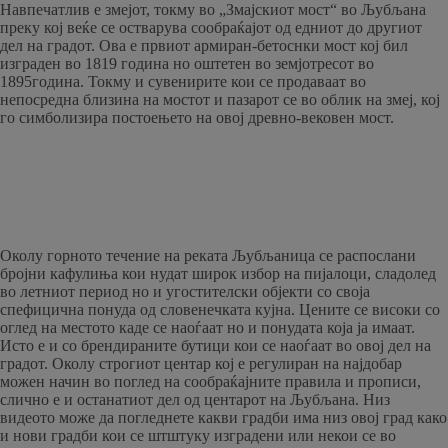
Навпечатлив е змејот, токму во „Змајскиот мост“ во Љубљана
преку кој веќе се остварува сообраќајот од едниот до другиот
дел на градот. Ова е првиот армиран-бетоснки мост кој бил
изграден во 1819 година но оштетен во земјотресот во
1895година. Токму и сувенирите кои се продаваат во
непосредна близина на мостот и пазарот се во облик на змеј, кој
го симболизира постоењето на овој древно-вековен мост.
Околу горното течение на реката Љубљаница се распослани
бројни кафулиња кои нудат широк избор на пијалоци, сладолед
во летниот период но и угостителски објекти со своја
спефицична понуда од словенечката кујна. Цените се високи со
оглед на местото каде се наоѓаат но и понудата која ја имаат.
Исто е и со брендираните бутици кои се наоѓаат во овој дел на
градот. Околу строгиот центар кој е регулиран на најдобар
можен начин во поглед на сообраќајните правила и прописи,
слично е и останатиот дел од центарот на Љубљана. Низ
видеото може да погледнете какви градби има низ овој град како
и нови градби кои се штштуку изградени или некои се во