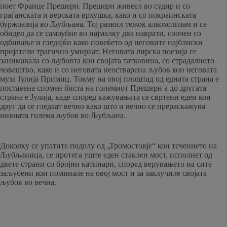
поет Франце Прешерн. Прешерн живеел во судир и со
граѓанската и верската врхушка, како и со покраинската
буржоазија во Љубљана. Тој развил тежок алкохолизам и се
обидел да се самоубие во најмалку два наврати, соочен со
одбивање и гледајќи како повеќето од неговите најблиски
пријатели трагично умираат. Неговата лирска поезија се
занимавала со љубовта кон својата татковина, со страдалното
човештво, како и со неговата неостварена љубов кон неговата
муза Јулија Примиц. Токму на овој плоштад од едната страна е
поставена спомен биста на големиот Прешерн а до другата
страна е Јулија, каде според кажувањата се свртени еден кон
друг да се гледаат вечно како што и вечно се прераскажува
нивната голема љубов во Љубљана.
Доколку се упатите подолу од „Тромостовје“ кон течението на
Љубљаница, се протега уште еден стаклен мост, исполнет од
двете страни со бројни катинари, според верувањето на сите
заљубени кои поминале на овој мост и за заклучиле својата
љубов во вечна.